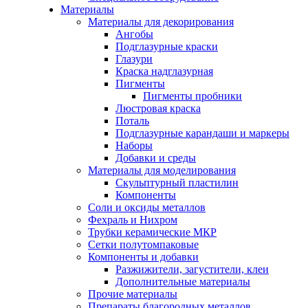
Материалы
Материалы для декорирования
Ангобы
Подглазурные краски
Глазури
Краска надглазурная
Пигменты
Пигменты пробники
Люстровая краска
Поталь
Подглазурные карандаши и маркеры
Наборы
Добавки и среды
Материалы для моделирования
Скульптурный пластилин
Компоненты
Соли и оксиды металлов
Фехраль и Нихром
Трубки керамические МКР
Сетки полутомпаковые
Компоненты и добавки
Разжижители, загустители, клеи
Дополнительные материалы
Прочие материалы
Препараты благородных металлов