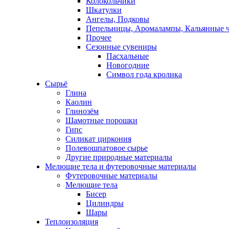
Колокольчики
Шкатулки
Ангелы, Подковы
Пепельницы, Аромалампы, Кальянные 
Прочее
Сезонные сувениры
Пасхальные
Новогодние
Символ года кролика
Сырьё
Глина
Каолин
Глинозём
Шамотные порошки
Гипс
Силикат циркония
Полевошпатовое сырье
Другие природные материалы
Мелющие тела и футеровочные материалы
Футеровочные материалы
Мелющие тела
Бисер
Цилиндры
Шары
Теплоизоляция