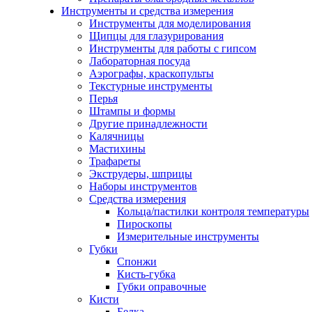
Инструменты и средства измерения
Инструменты для моделирования
Щипцы для глазурирования
Инструменты для работы с гипсом
Лабораторная посуда
Аэрографы, краскопульты
Текстурные инструменты
Перья
Штампы и формы
Другие принадлежности
Калячницы
Мастихины
Трафареты
Экструдеры, шприцы
Наборы инструментов
Средства измерения
Кольца/пастилки контроля температуры
Пироскопы
Измерительные инструменты
Губки
Спонжи
Кисть-губка
Губки оправочные
Кисти
Белка