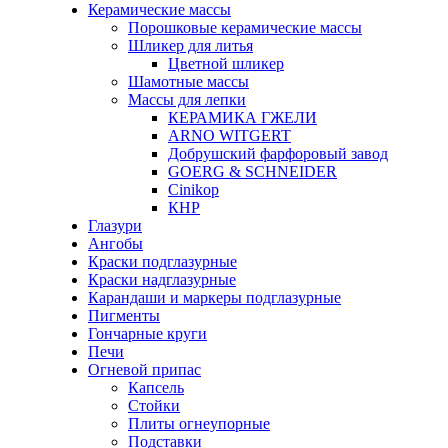
Керамические массы
Порошковые керамические массы
Шликер для литья
Цветной шликер
Шамотные массы
Массы для лепки
КЕРАМИКА ГЖЕЛИ
ARNO WITGERT
Добрушский фарфоровый завод
GOERG & SCHNEIDER
Cinikop
КНР
Глазури
Ангобы
Краски подглазурные
Краски надглазурные
Карандаши и маркеры подглазурные
Пигменты
Гончарные круги
Печи
Огневой припас
Капсель
Стойки
Плиты огнеупорные
Подставки