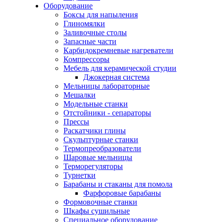
Оборудование
Боксы для напыления
Глиномялки
Заливочные столы
Запасные части
Карбидокремневые нагреватели
Компрессоры
Мебель для керамической студии
Джокерная система
Мельницы лабораторные
Мешалки
Модельные станки
Отстойники - сепараторы
Прессы
Раскатчики глины
Скульптурные станки
Термопреобразователи
Шаровые мельницы
Терморегуляторы
Турнетки
Барабаны и стаканы для помола
Фарфоровые барабаны
Формовочные станки
Шкафы сушильные
Специальное оборудование