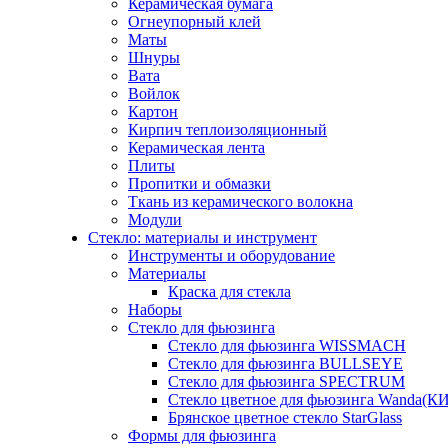
Керамическая бумага
Огнеупорный клей
Маты
Шнуры
Вата
Войлок
Картон
Кирпич теплоизоляционный
Керамическая лента
Плиты
Пропитки и обмазки
Ткань из керамического волокна
Модули
Стекло: материалы и инструмент
Инструменты и оборудование
Материалы
Краска для стекла
Наборы
Стекло для фьюзинга
Стекло для фьюзинга WISSMACH
Стекло для фьюзинга BULLSEYE
Стекло для фьюзинга SPECTRUM
Стекло цветное для фьюзинга Wanda(К
Брянское цветное стекло StarGlass
Формы для фьюзинга