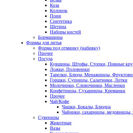
Коза
Колонок
Пони
Синтетика
Щетина
Наборы кистей
Бормашины
Формы для литья
Форма под отминку (набивку)
Прочее
Посуда
Кувшины, Штофы, Стопки, Пивные кр
Ложки, Половники
Тарелки, Блюда, Менажницы, Фруктов
Горшки, Супницы, Салатники, Лотки
Молочники, Сливочники, Масленки
Конфетницы, Сухарницы, Креманки
Прочее
Чай/Кофе
Чашки, Бокалы, Блюдца
Чайники, сахарницы, медовницы,
Сувениры
Животные
Вазы