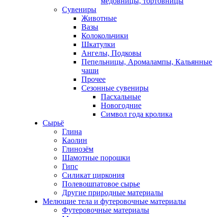
медовницы, тортовницы
Сувениры
Животные
Вазы
Колокольчики
Шкатулки
Ангелы, Подковы
Пепельницы, Аромалампы, Кальянные
чаши
Прочее
Сезонные сувениры
Пасхальные
Новогодние
Символ года кролика
Сырьё
Глина
Каолин
Глинозём
Шамотные порошки
Гипс
Силикат циркония
Полевошпатовое сырье
Другие природные материалы
Мелющие тела и футеровочные материалы
Футеровочные материалы