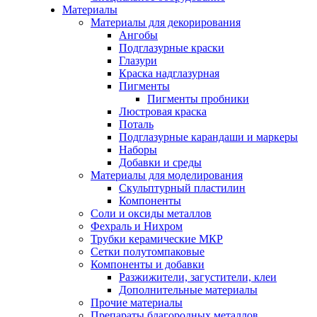
Материалы
Материалы для декорирования
Ангобы
Подглазурные краски
Глазури
Краска надглазурная
Пигменты
Пигменты пробники
Люстровая краска
Поталь
Подглазурные карандаши и маркеры
Наборы
Добавки и среды
Материалы для моделирования
Скульптурный пластилин
Компоненты
Соли и оксиды металлов
Фехраль и Нихром
Трубки керамические МКР
Сетки полутомпаковые
Компоненты и добавки
Разжижители, загустители, клеи
Дополнительные материалы
Прочие материалы
Препараты благородных металлов