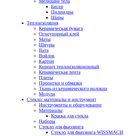
Мелющие тела
Бисер
Цилиндры
Шары
Теплоизоляция
Керамическая бумага
Огнеупорный клей
Маты
Шнуры
Вата
Войлок
Картон
Кирпич теплоизоляционный
Керамическая лента
Плиты
Пропитки и обмазки
Ткань из керамического волокна
Модули
Стекло: материалы и инструмент
Инструменты и оборудование
Материалы
Краска для стекла
Наборы
Стекло для фьюзинга
Стекло для фьюзинга WISSMACH