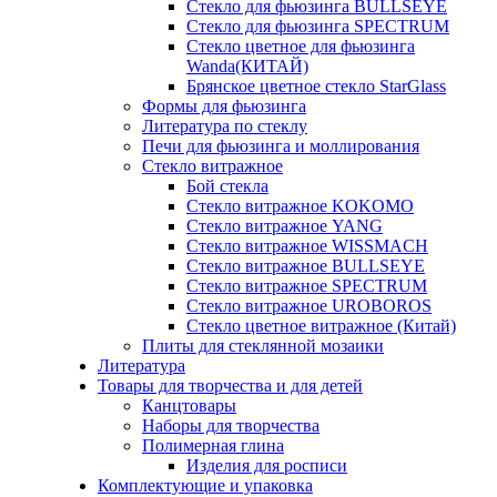
Стекло для фьюзинга BULLSEYE
Стекло для фьюзинга SPECTRUM
Стекло цветное для фьюзинга
Wanda(КИТАЙ)
Брянское цветное стекло StarGlass
Формы для фьюзинга
Литература по стеклу
Печи для фьюзинга и моллирования
Стекло витражное
Бой стекла
Стекло витражное KOKOMO
Стекло витражное YANG
Стекло витражное WISSMACH
Стекло витражное BULLSEYE
Стекло витражное SPECTRUM
Стекло витражное UROBOROS
Стекло цветное витражное (Китай)
Плиты для стеклянной мозаики
Литература
Товары для творчества и для детей
Канцтовары
Наборы для творчества
Полимерная глина
Изделия для росписи
Комплектующие и упаковка