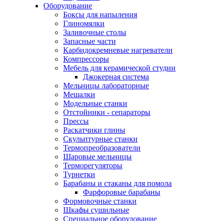
Оборудование
Боксы для напыления
Глиномялки
Заливочные столы
Запасные части
Карбидокремневые нагреватели
Компрессоры
Мебель для керамической студии
Джокерная система
Мельницы лабораторные
Мешалки
Модельные станки
Отстойники - сепараторы
Прессы
Раскатчики глины
Скульптурные станки
Термопреобразователи
Шаровые мельницы
Терморегуляторы
Турнетки
Барабаны и стаканы для помола
Фарфоровые барабаны
Формовочные станки
Шкафы сушильные
Специальное оборудование