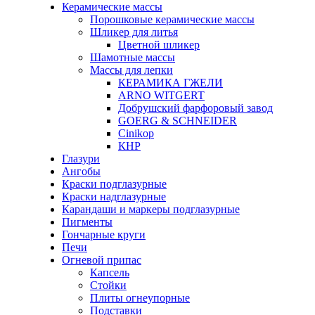
Керамические массы
Порошковые керамические массы
Шликер для литья
Цветной шликер
Шамотные массы
Массы для лепки
КЕРАМИКА ГЖЕЛИ
ARNO WITGERT
Добрушский фарфоровый завод
GOERG & SCHNEIDER
Cinikop
КНР
Глазури
Ангобы
Краски подглазурные
Краски надглазурные
Карандаши и маркеры подглазурные
Пигменты
Гончарные круги
Печи
Огневой припас
Капсель
Стойки
Плиты огнеупорные
Подставки