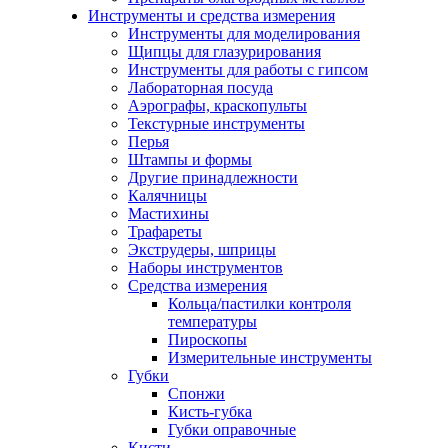
Инструменты и средства измерения
Инструменты для моделирования
Щипцы для глазурирования
Инструменты для работы с гипсом
Лабораторная посуда
Аэрографы, краскопульты
Текстурные инструменты
Перья
Штампы и формы
Другие принадлежности
Калячницы
Мастихины
Трафареты
Экструдеры, шприцы
Наборы инструментов
Средства измерения
Кольца/пастилки контроля
температуры
Пироскопы
Измерительные инструменты
Губки
Спонжи
Кисть-губка
Губки оправочные
Кисти