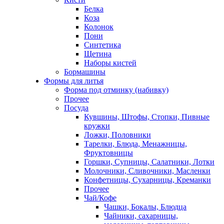
Белка
Коза
Колонок
Пони
Синтетика
Щетина
Наборы кистей
Бормашины
Формы для литья
Форма под отминку (набивку)
Прочее
Посуда
Кувшины, Штофы, Стопки, Пивные
кружки
Ложки, Половники
Тарелки, Блюда, Менажницы,
Фруктовницы
Горшки, Супницы, Салатники, Лотки
Молочники, Сливочники, Масленки
Конфетницы, Сухарницы, Креманки
Прочее
Чай/Кофе
Чашки, Бокалы, Блюдца
Чайники, сахарницы,