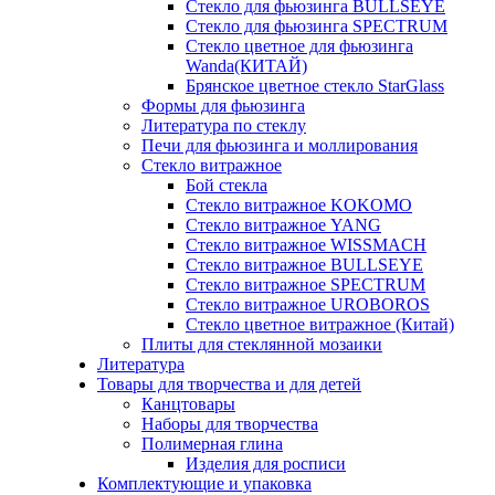
Стекло для фьюзинга BULLSEYE
Стекло для фьюзинга SPECTRUM
Стекло цветное для фьюзинга
Wanda(КИТАЙ)
Брянское цветное стекло StarGlass
Формы для фьюзинга
Литература по стеклу
Печи для фьюзинга и моллирования
Стекло витражное
Бой стекла
Стекло витражное KOKOMO
Стекло витражное YANG
Стекло витражное WISSMACH
Стекло витражное BULLSEYE
Стекло витражное SPECTRUM
Стекло витражное UROBOROS
Стекло цветное витражное (Китай)
Плиты для стеклянной мозаики
Литература
Товары для творчества и для детей
Канцтовары
Наборы для творчества
Полимерная глина
Изделия для росписи
Комплектующие и упаковка