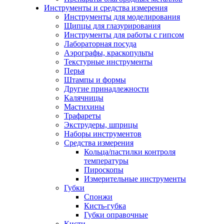
Инструменты и средства измерения
Инструменты для моделирования
Щипцы для глазурирования
Инструменты для работы с гипсом
Лабораторная посуда
Аэрографы, краскопульты
Текстурные инструменты
Перья
Штампы и формы
Другие принадлежности
Калячницы
Мастихины
Трафареты
Экструдеры, шприцы
Наборы инструментов
Средства измерения
Кольца/пастилки контроля
температуры
Пироскопы
Измерительные инструменты
Губки
Спонжи
Кисть-губка
Губки оправочные
Кисти