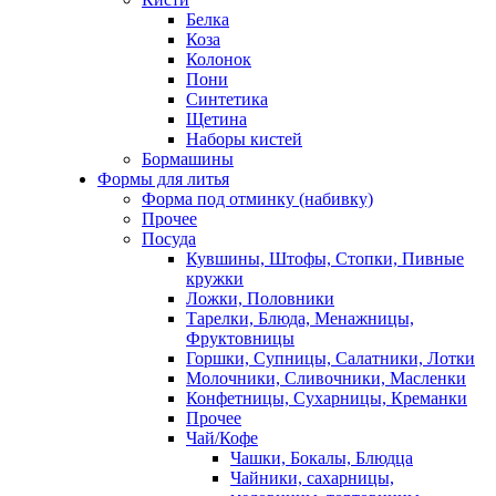
Белка
Коза
Колонок
Пони
Синтетика
Щетина
Наборы кистей
Бормашины
Формы для литья
Форма под отминку (набивку)
Прочее
Посуда
Кувшины, Штофы, Стопки, Пивные
кружки
Ложки, Половники
Тарелки, Блюда, Менажницы,
Фруктовницы
Горшки, Супницы, Салатники, Лотки
Молочники, Сливочники, Масленки
Конфетницы, Сухарницы, Креманки
Прочее
Чай/Кофе
Чашки, Бокалы, Блюдца
Чайники, сахарницы,