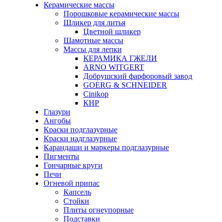
Керамические массы
Порошковые керамические массы
Шликер для литья
Цветной шликер
Шамотные массы
Массы для лепки
КЕРАМИКА ГЖЕЛИ
ARNO WITGERT
Добрушский фарфоровый завод
GOERG & SCHNEIDER
Cinikop
КНР
Глазури
Ангобы
Краски подглазурные
Краски надглазурные
Карандаши и маркеры подглазурные
Пигменты
Гончарные круги
Печи
Огневой припас
Капсель
Стойки
Плиты огнеупорные
Подставки