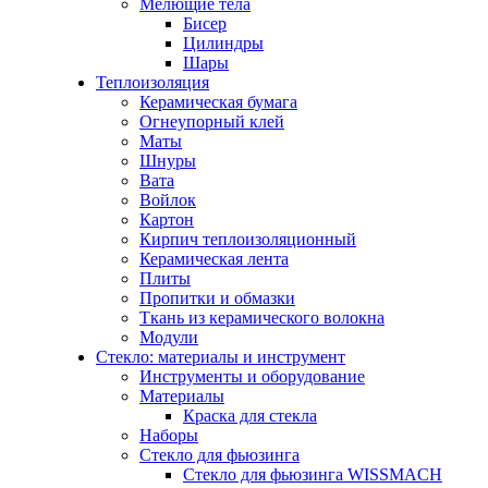
Мелющие тела
Бисер
Цилиндры
Шары
Теплоизоляция
Керамическая бумага
Огнеупорный клей
Маты
Шнуры
Вата
Войлок
Картон
Кирпич теплоизоляционный
Керамическая лента
Плиты
Пропитки и обмазки
Ткань из керамического волокна
Модули
Стекло: материалы и инструмент
Инструменты и оборудование
Материалы
Краска для стекла
Наборы
Стекло для фьюзинга
Стекло для фьюзинга WISSMACH