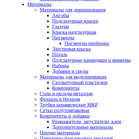
Материалы
Материалы для декорирования
Ангобы
Подглазурные краски
Глазури
Краска надглазурная
Пигменты
Пигменты пробники
Люстровая краска
Поталь
Подглазурные карандаши и маркеры
Наборы
Добавки и среды
Материалы для моделирования
Скульптурный пластилин
Компоненты
Соли и оксиды металлов
Фехраль и Нихром
Трубки керамические МКР
Сетки полутомпаковые
Компоненты и добавки
Разжижители, загустители, клеи
Дополнительные материалы
Прочие материалы
Препараты благородных металлов