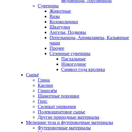
медовницы, тортовницы
Сувениры
Животные
Вазы
Колокольчики
Шкатулки
Ангелы, Подковы
Пепельницы, Аромалампы, Кальянные
чаши
Прочее
Сезонные сувениры
Пасхальные
Новогодние
Символ года кролика
Сырьё
Глина
Каолин
Глинозём
Шамотные порошки
Гипс
Силикат циркония
Полевошпатовое сырье
Другие природные материалы
Мелющие тела и футеровочные материалы
Футеровочные материалы