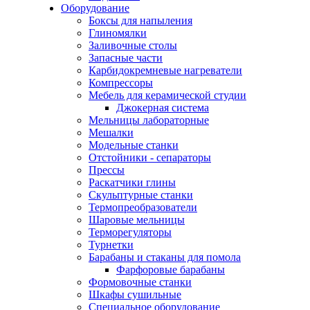
Оборудование
Боксы для напыления
Глиномялки
Заливочные столы
Запасные части
Карбидокремневые нагреватели
Компрессоры
Мебель для керамической студии
Джокерная система
Мельницы лабораторные
Мешалки
Модельные станки
Отстойники - сепараторы
Прессы
Раскатчики глины
Скульптурные станки
Термопреобразователи
Шаровые мельницы
Терморегуляторы
Турнетки
Барабаны и стаканы для помола
Фарфоровые барабаны
Формовочные станки
Шкафы сушильные
Специальное оборудование