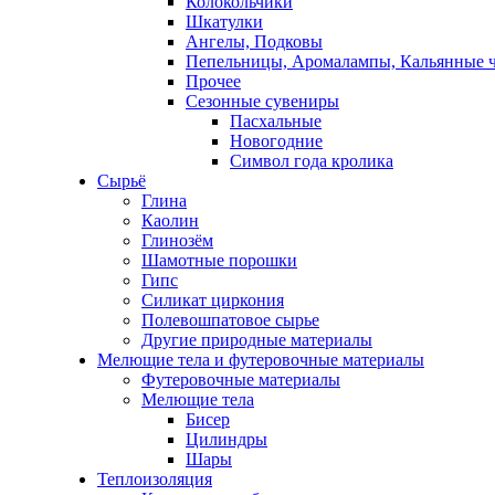
Колокольчики
Шкатулки
Ангелы, Подковы
Пепельницы, Аромалампы, Кальянные 
Прочее
Сезонные сувениры
Пасхальные
Новогодние
Символ года кролика
Сырьё
Глина
Каолин
Глинозём
Шамотные порошки
Гипс
Силикат циркония
Полевошпатовое сырье
Другие природные материалы
Мелющие тела и футеровочные материалы
Футеровочные материалы
Мелющие тела
Бисер
Цилиндры
Шары
Теплоизоляция