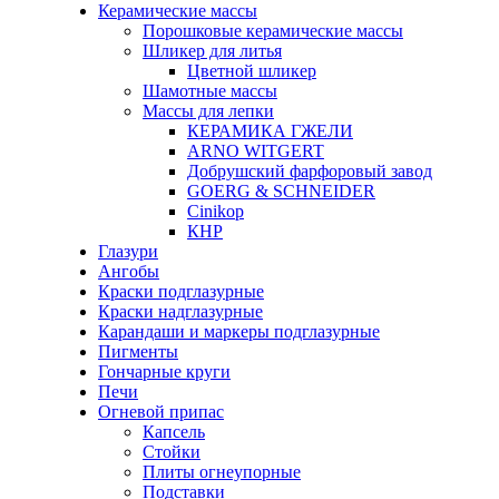
Керамические массы
Порошковые керамические массы
Шликер для литья
Цветной шликер
Шамотные массы
Массы для лепки
КЕРАМИКА ГЖЕЛИ
ARNO WITGERT
Добрушский фарфоровый завод
GOERG & SCHNEIDER
Cinikop
КНР
Глазури
Ангобы
Краски подглазурные
Краски надглазурные
Карандаши и маркеры подглазурные
Пигменты
Гончарные круги
Печи
Огневой припас
Капсель
Стойки
Плиты огнеупорные
Подставки