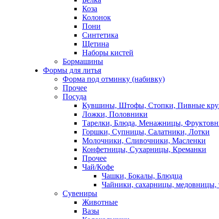
Коза
Колонок
Пони
Синтетика
Щетина
Наборы кистей
Бормашины
Формы для литья
Форма под отминку (набивку)
Прочее
Посуда
Кувшины, Штофы, Стопки, Пивные кр
Ложки, Половники
Тарелки, Блюда, Менажницы, Фруктов
Горшки, Супницы, Салатники, Лотки
Молочники, Сливочники, Масленки
Конфетницы, Сухарницы, Креманки
Прочее
Чай/Кофе
Чашки, Бокалы, Блюдца
Чайники, сахарницы, медовницы,
Сувениры
Животные
Вазы