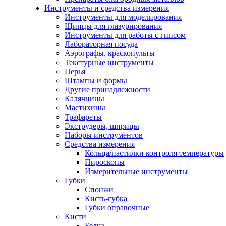
Инструменты и средства измерения
Инструменты для моделирования
Щипцы для глазурирования
Инструменты для работы с гипсом
Лабораторная посуда
Аэрографы, краскопульты
Текстурные инструменты
Перья
Штампы и формы
Другие принадлежности
Калячницы
Мастихины
Трафареты
Экструдеры, шприцы
Наборы инструментов
Средства измерения
Кольца/пастилки контроля температуры
Пироскопы
Измерительные инструменты
Губки
Спонжи
Кисть-губка
Губки оправочные
Кисти
Белка