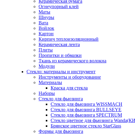
Керамическая бумага
Огнеупорный клей
Маты
Шнуры
Вата
Войлок
Картон
Кирпич теплоизоляционный
Керамическая лента
Плиты
Пропитки и обмазки
Ткань из керамического волокна
Модули
Стекло: материалы и инструмент
Инструменты и оборудование
Материалы
Краска для стекла
Наборы
Стекло для фьюзинга
Стекло для фьюзинга WISSMACH
Стекло для фьюзинга BULLSEYE
Стекло для фьюзинга SPECTRUM
Стекло цветное для фьюзинга Wanda(К
Брянское цветное стекло StarGlass
Формы для фьюзинга