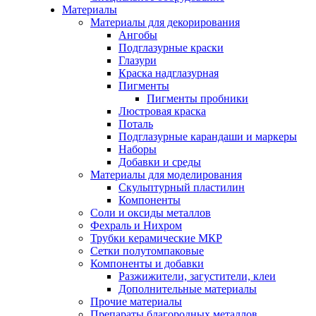
Материалы
Материалы для декорирования
Ангобы
Подглазурные краски
Глазури
Краска надглазурная
Пигменты
Пигменты пробники
Люстровая краска
Поталь
Подглазурные карандаши и маркеры
Наборы
Добавки и среды
Материалы для моделирования
Скульптурный пластилин
Компоненты
Соли и оксиды металлов
Фехраль и Нихром
Трубки керамические МКР
Сетки полутомпаковые
Компоненты и добавки
Разжижители, загустители, клеи
Дополнительные материалы
Прочие материалы
Препараты благородных металлов