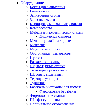
Оборудование
Боксы для напыления
Глиномялки
Заливочные столы
Запасные части
Карбидокремневые нагреватели
Компрессоры
Мебель для керамической студии
Джокерная система
Мельницы лабораторные
Мешалки
Модельные станки
Отстойники - сепараторы
Прессы
Раскатчики глины
Скульптурные станки
Термопреобразователи
Шаровые мельницы
Терморегуляторы
Турнетки
Барабаны и стаканы для помола
Фарфоровые барабаны
Формовочные станки
Шкафы сушильные
Специальное оборудование