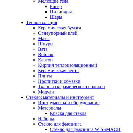
Мелющие тела
Бисер
Цилиндры
Шары
Теплоизоляция
Керамическая бумага
Огнеупорный клей
Маты
Шнуры
Вата
Войлок
Картон
Кирпич теплоизоляционный
Керамическая лента
Плиты
Пропитки и обмазки
Ткань из керамического волокна
Модули
Стекло: материалы и инструмент
Инструменты и оборудование
Материалы
Краска для стекла
Наборы
Стекло для фьюзинга
Стекло для фьюзинга WISSMACH