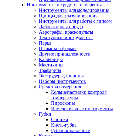
Инструменты и средства измерения
Инструменты для моделирования
Щипцы для глазурирования
Инструменты для работы с гипсом
Лабораторная посуда
Аэрографы, краскопульты
Текстурные инструменты
Перья
Штампы и формы
Другие принадлежности
Калячницы
Мастихины
Трафареты
Экструдеры, шприцы
Наборы инструментов
Средства измерения
Кольца/пастилки контроля
температуры
Пироскопы
Измерительные инструменты
Губки
Спонжи
Кисть-губка
Губки оправочные
Кисти