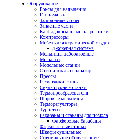
Оборудование
Боксы для напыления
Глиномялки
Заливочные столы
Запасные части
Карбидокремневые нагреватели
Компрессоры
Мебель для керамической студии
Джокерная система
Мельницы лабораторные
Мешалки
Модельные станки
Отстойники - сепараторы
Прессы
Раскатчики глины
Скульптурные станки
Термопреобразователи
Шаровые мельницы
Терморегуляторы
Турнетки
Барабаны и стаканы для помола
Фарфоровые барабаны
Формовочные станки
Шкафы сушильные
Специальное оборудование