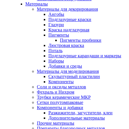
Материалы
Материалы для декорирования
Ангобы
Подглазурные краски
Глазури
Краска надглазурная
Пигменты
Пигменты пробники
Люстровая краска
Поталь
Подглазурные карандаши и маркеры
Наборы
Добавки и среды
Материалы для моделирования
Скульптурный пластилин
Компоненты
Соли и оксиды металлов
Фехраль и Нихром
Трубки керамические МКР
Сетки полутомпаковые
Компоненты и добавки
Разжижители, загустители, клеи
Дополнительные материалы
Прочие материалы
Препараты благородных металлов