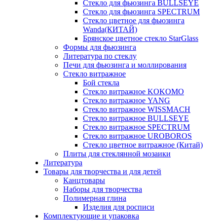
Стекло для фьюзинга BULLSEYE
Стекло для фьюзинга SPECTRUM
Стекло цветное для фьюзинга
Wanda(КИТАЙ)
Брянское цветное стекло StarGlass
Формы для фьюзинга
Литература по стеклу
Печи для фьюзинга и моллирования
Стекло витражное
Бой стекла
Стекло витражное KOKOMO
Стекло витражное YANG
Стекло витражное WISSMACH
Стекло витражное BULLSEYE
Стекло витражное SPECTRUM
Стекло витражное UROBOROS
Стекло цветное витражное (Китай)
Плиты для стеклянной мозаики
Литература
Товары для творчества и для детей
Канцтовары
Наборы для творчества
Полимерная глина
Изделия для росписи
Комплектующие и упаковка