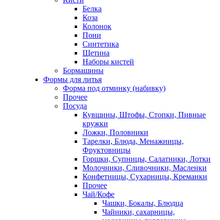
Белка
Коза
Колонок
Пони
Синтетика
Щетина
Наборы кистей
Бормашины
Формы для литья
Форма под отминку (набивку)
Прочее
Посуда
Кувшины, Штофы, Стопки, Пивные
кружки
Ложки, Половники
Тарелки, Блюда, Менажницы,
Фруктовницы
Горшки, Супницы, Салатники, Лотки
Молочники, Сливочники, Масленки
Конфетницы, Сухарницы, Креманки
Прочее
Чай/Кофе
Чашки, Бокалы, Блюдца
Чайники, сахарницы,