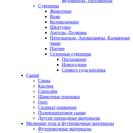
медовницы, тортовницы
Сувениры
Животные
Вазы
Колокольчики
Шкатулки
Ангелы, Подковы
Пепельницы, Аромалампы, Кальянные
чаши
Прочее
Сезонные сувениры
Пасхальные
Новогодние
Символ года кролика
Сырьё
Глина
Каолин
Глинозём
Шамотные порошки
Гипс
Силикат циркония
Полевошпатовое сырье
Другие природные материалы
Мелющие тела и футеровочные материалы
Футеровочные материалы