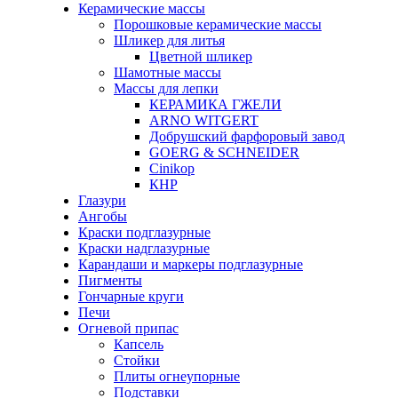
Керамические массы
Порошковые керамические массы
Шликер для литья
Цветной шликер
Шамотные массы
Массы для лепки
КЕРАМИКА ГЖЕЛИ
ARNO WITGERT
Добрушский фарфоровый завод
GOERG & SCHNEIDER
Cinikop
КНР
Глазури
Ангобы
Краски подглазурные
Краски надглазурные
Карандаши и маркеры подглазурные
Пигменты
Гончарные круги
Печи
Огневой припас
Капсель
Стойки
Плиты огнеупорные
Подставки