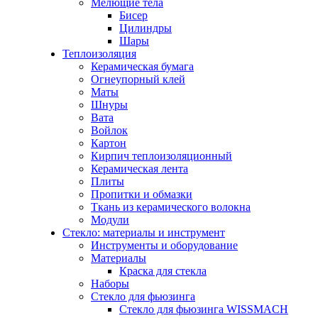
Мелющие тела
Бисер
Цилиндры
Шары
Теплоизоляция
Керамическая бумага
Огнеупорный клей
Маты
Шнуры
Вата
Войлок
Картон
Кирпич теплоизоляционный
Керамическая лента
Плиты
Пропитки и обмазки
Ткань из керамического волокна
Модули
Стекло: материалы и инструмент
Инструменты и оборудование
Материалы
Краска для стекла
Наборы
Стекло для фьюзинга
Стекло для фьюзинга WISSMACH