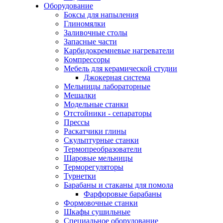
Оборудование
Боксы для напыления
Глиномялки
Заливочные столы
Запасные части
Карбидокремневые нагреватели
Компрессоры
Мебель для керамической студии
Джокерная система
Мельницы лабораторные
Мешалки
Модельные станки
Отстойники - сепараторы
Прессы
Раскатчики глины
Скульптурные станки
Термопреобразователи
Шаровые мельницы
Терморегуляторы
Турнетки
Барабаны и стаканы для помола
Фарфоровые барабаны
Формовочные станки
Шкафы сушильные
Специальное оборудование