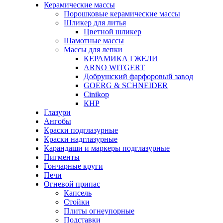
Керамические массы
Порошковые керамические массы
Шликер для литья
Цветной шликер
Шамотные массы
Массы для лепки
КЕРАМИКА ГЖЕЛИ
ARNO WITGERT
Добрушский фарфоровый завод
GOERG & SCHNEIDER
Cinikop
КНР
Глазури
Ангобы
Краски подглазурные
Краски надглазурные
Карандаши и маркеры подглазурные
Пигменты
Гончарные круги
Печи
Огневой припас
Капсель
Стойки
Плиты огнеупорные
Подставки