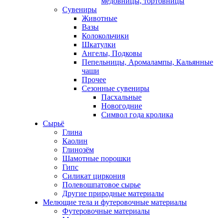
медовницы, тортовницы
Сувениры
Животные
Вазы
Колокольчики
Шкатулки
Ангелы, Подковы
Пепельницы, Аромалампы, Кальянные
чаши
Прочее
Сезонные сувениры
Пасхальные
Новогодние
Символ года кролика
Сырьё
Глина
Каолин
Глинозём
Шамотные порошки
Гипс
Силикат циркония
Полевошпатовое сырье
Другие природные материалы
Мелющие тела и футеровочные материалы
Футеровочные материалы