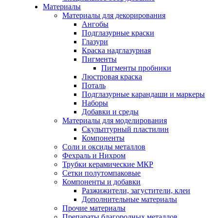
Материалы
Материалы для декорирования
Ангобы
Подглазурные краски
Глазури
Краска надглазурная
Пигменты
Пигменты пробники
Люстровая краска
Поталь
Подглазурные карандаши и маркеры
Наборы
Добавки и среды
Материалы для моделирования
Скульптурный пластилин
Компоненты
Соли и оксиды металлов
Фехраль и Нихром
Трубки керамические МКР
Сетки полутомпаковые
Компоненты и добавки
Разжижители, загустители, клеи
Дополнительные материалы
Прочие материалы
Препараты благородных металлов