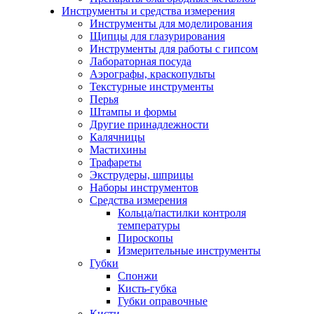
Инструменты и средства измерения
Инструменты для моделирования
Щипцы для глазурирования
Инструменты для работы с гипсом
Лабораторная посуда
Аэрографы, краскопульты
Текстурные инструменты
Перья
Штампы и формы
Другие принадлежности
Калячницы
Мастихины
Трафареты
Экструдеры, шприцы
Наборы инструментов
Средства измерения
Кольца/пастилки контроля
температуры
Пироскопы
Измерительные инструменты
Губки
Спонжи
Кисть-губка
Губки оправочные
Кисти