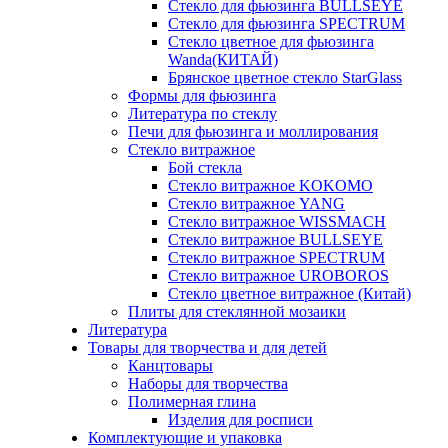
Стекло для фьюзинга BULLSEYE
Стекло для фьюзинга SPECTRUM
Стекло цветное для фьюзинга
Wanda(КИТАЙ)
Брянское цветное стекло StarGlass
Формы для фьюзинга
Литература по стеклу
Печи для фьюзинга и моллирования
Стекло витражное
Бой стекла
Стекло витражное KOKOMO
Стекло витражное YANG
Стекло витражное WISSMACH
Стекло витражное BULLSEYE
Стекло витражное SPECTRUM
Стекло витражное UROBOROS
Стекло цветное витражное (Китай)
Плиты для стеклянной мозаики
Литература
Товары для творчества и для детей
Канцтовары
Наборы для творчества
Полимерная глина
Изделия для росписи
Комплектующие и упаковка