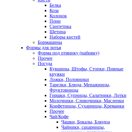
Белка
Коза
Колонок
Пони
Синтетика
Щетина
Наборы кистей
Бормашины
Формы для литья
Форма под отминку (набивку)
Прочее
Посуда
Кувшины, Штофы, Стопки, Пивные
кружки
Ложки, Половники
Тарелки, Блюда, Менажницы,
Фруктовницы
Горшки, Супницы, Салатники, Лотки
Молочники, Сливочники, Масленки
Конфетницы, Сухарницы, Креманки
Прочее
Чай/Кофе
Чашки, Бокалы, Блюдца
Чайники, сахарницы,