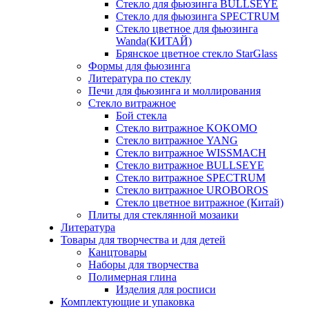
Стекло для фьюзинга BULLSEYE
Стекло для фьюзинга SPECTRUM
Стекло цветное для фьюзинга
Wanda(КИТАЙ)
Брянское цветное стекло StarGlass
Формы для фьюзинга
Литература по стеклу
Печи для фьюзинга и моллирования
Стекло витражное
Бой стекла
Стекло витражное KOKOMO
Стекло витражное YANG
Стекло витражное WISSMACH
Стекло витражное BULLSEYE
Стекло витражное SPECTRUM
Стекло витражное UROBOROS
Стекло цветное витражное (Китай)
Плиты для стеклянной мозаики
Литература
Товары для творчества и для детей
Канцтовары
Наборы для творчества
Полимерная глина
Изделия для росписи
Комплектующие и упаковка