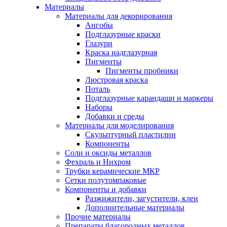
Материалы
Материалы для декорирования
Ангобы
Подглазурные краски
Глазури
Краска надглазурная
Пигменты
Пигменты пробники
Люстровая краска
Поталь
Подглазурные карандаши и маркеры
Наборы
Добавки и среды
Материалы для моделирования
Скульптурный пластилин
Компоненты
Соли и оксиды металлов
Фехраль и Нихром
Трубки керамические МКР
Сетки полутомпаковые
Компоненты и добавки
Разжижители, загустители, клеи
Дополнительные материалы
Прочие материалы
Препараты благородных металлов