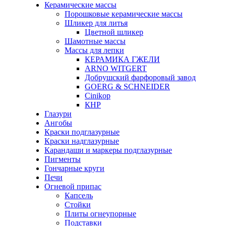
Керамические массы
Порошковые керамические массы
Шликер для литья
Цветной шликер
Шамотные массы
Массы для лепки
КЕРАМИКА ГЖЕЛИ
ARNO WITGERT
Добрушский фарфоровый завод
GOERG & SCHNEIDER
Cinikop
КНР
Глазури
Ангобы
Краски подглазурные
Краски надглазурные
Карандаши и маркеры подглазурные
Пигменты
Гончарные круги
Печи
Огневой припас
Капсель
Стойки
Плиты огнеупорные
Подставки