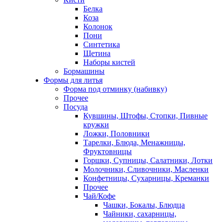
Белка
Коза
Колонок
Пони
Синтетика
Щетина
Наборы кистей
Бормашины
Формы для литья
Форма под отминку (набивку)
Прочее
Посуда
Кувшины, Штофы, Стопки, Пивные
кружки
Ложки, Половники
Тарелки, Блюда, Менажницы,
Фруктовницы
Горшки, Супницы, Салатники, Лотки
Молочники, Сливочники, Масленки
Конфетницы, Сухарницы, Креманки
Прочее
Чай/Кофе
Чашки, Бокалы, Блюдца
Чайники, сахарницы,