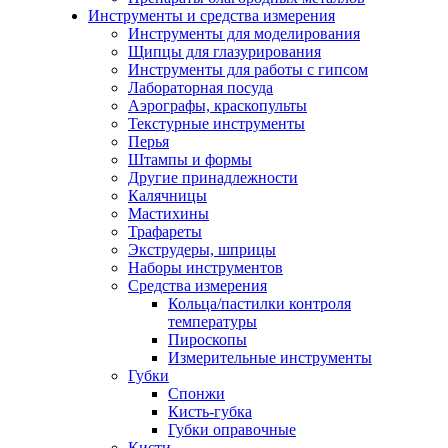
Инструменты и средства измерения
Инструменты для моделирования
Щипцы для глазурирования
Инструменты для работы с гипсом
Лабораторная посуда
Аэрографы, краскопульты
Текстурные инструменты
Перья
Штампы и формы
Другие принадлежности
Калячницы
Мастихины
Трафареты
Экструдеры, шприцы
Наборы инструментов
Средства измерения
Кольца/пастилки контроля
температуры
Пироскопы
Измерительные инструменты
Губки
Спонжи
Кисть-губка
Губки оправочные
Кисти