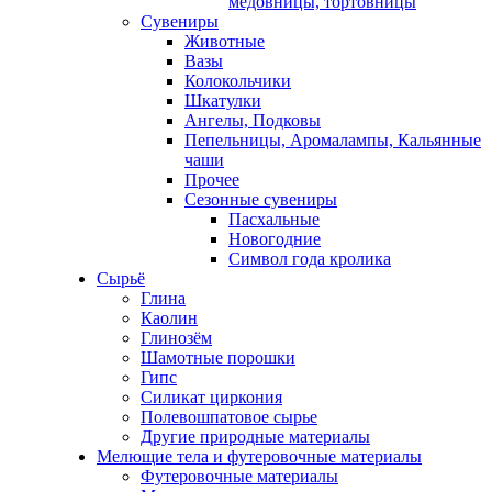
медовницы, тортовницы
Сувениры
Животные
Вазы
Колокольчики
Шкатулки
Ангелы, Подковы
Пепельницы, Аромалампы, Кальянные
чаши
Прочее
Сезонные сувениры
Пасхальные
Новогодние
Символ года кролика
Сырьё
Глина
Каолин
Глинозём
Шамотные порошки
Гипс
Силикат циркония
Полевошпатовое сырье
Другие природные материалы
Мелющие тела и футеровочные материалы
Футеровочные материалы