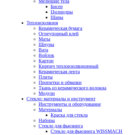
Мелющие тела
Бисер
Цилиндры
Шары
Теплоизоляция
Керамическая бумага
Огнеупорный клей
Маты
Шнуры
Вата
Войлок
Картон
Кирпич теплоизоляционный
Керамическая лента
Плиты
Пропитки и обмазки
Ткань из керамического волокна
Модули
Стекло: материалы и инструмент
Инструменты и оборудование
Материалы
Краска для стекла
Наборы
Стекло для фьюзинга
Стекло для фьюзинга WISSMACH