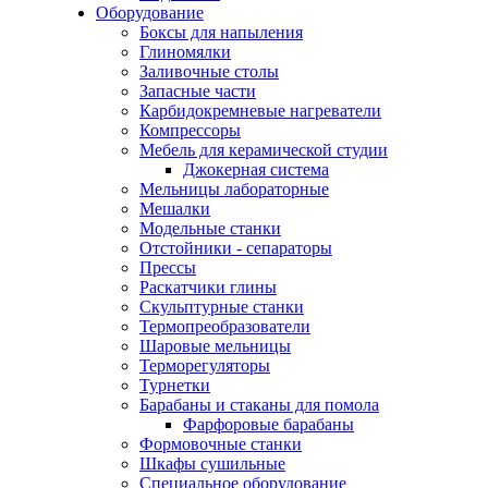
Оборудование
Боксы для напыления
Глиномялки
Заливочные столы
Запасные части
Карбидокремневые нагреватели
Компрессоры
Мебель для керамической студии
Джокерная система
Мельницы лабораторные
Мешалки
Модельные станки
Отстойники - сепараторы
Прессы
Раскатчики глины
Скульптурные станки
Термопреобразователи
Шаровые мельницы
Терморегуляторы
Турнетки
Барабаны и стаканы для помола
Фарфоровые барабаны
Формовочные станки
Шкафы сушильные
Специальное оборудование