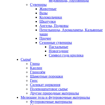
медовницы, тортовницы
Сувениры
Животные
Вазы
Колокольчики
Шкатулки
Ангелы, Подковы
Пепельницы, Аромалампы, Кальянные
чаши
Прочее
Сезонные сувениры
Пасхальные
Новогодние
Символ года кролика
Сырьё
Глина
Каолин
Глинозём
Шамотные порошки
Гипс
Силикат циркония
Полевошпатовое сырье
Другие природные материалы
Мелющие тела и футеровочные материалы
Футеровочные материалы