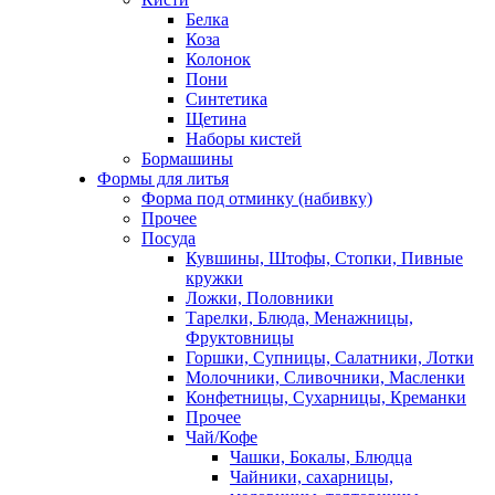
Белка
Коза
Колонок
Пони
Синтетика
Щетина
Наборы кистей
Бормашины
Формы для литья
Форма под отминку (набивку)
Прочее
Посуда
Кувшины, Штофы, Стопки, Пивные
кружки
Ложки, Половники
Тарелки, Блюда, Менажницы,
Фруктовницы
Горшки, Супницы, Салатники, Лотки
Молочники, Сливочники, Масленки
Конфетницы, Сухарницы, Креманки
Прочее
Чай/Кофе
Чашки, Бокалы, Блюдца
Чайники, сахарницы,