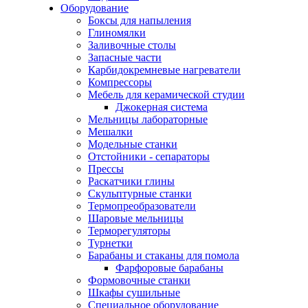
Оборудование
Боксы для напыления
Глиномялки
Заливочные столы
Запасные части
Карбидокремневые нагреватели
Компрессоры
Мебель для керамической студии
Джокерная система
Мельницы лабораторные
Мешалки
Модельные станки
Отстойники - сепараторы
Прессы
Раскатчики глины
Скульптурные станки
Термопреобразователи
Шаровые мельницы
Терморегуляторы
Турнетки
Барабаны и стаканы для помола
Фарфоровые барабаны
Формовочные станки
Шкафы сушильные
Специальное оборудование