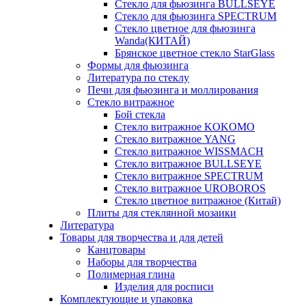
Стекло для фьюзинга BULLSEYE
Стекло для фьюзинга SPECTRUM
Стекло цветное для фьюзинга
Wanda(КИТАЙ)
Брянское цветное стекло StarGlass
Формы для фьюзинга
Литература по стеклу
Печи для фьюзинга и моллирования
Стекло витражное
Бой стекла
Стекло витражное KOKOMO
Стекло витражное YANG
Стекло витражное WISSMACH
Стекло витражное BULLSEYE
Стекло витражное SPECTRUM
Стекло витражное UROBOROS
Стекло цветное витражное (Китай)
Плиты для стеклянной мозаики
Литература
Товары для творчества и для детей
Канцтовары
Наборы для творчества
Полимерная глина
Изделия для росписи
Комплектующие и упаковка