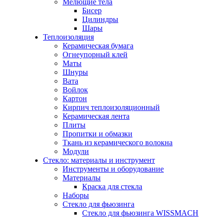
Мелющие тела
Бисер
Цилиндры
Шары
Теплоизоляция
Керамическая бумага
Огнеупорный клей
Маты
Шнуры
Вата
Войлок
Картон
Кирпич теплоизоляционный
Керамическая лента
Плиты
Пропитки и обмазки
Ткань из керамического волокна
Модули
Стекло: материалы и инструмент
Инструменты и оборудование
Материалы
Краска для стекла
Наборы
Стекло для фьюзинга
Стекло для фьюзинга WISSMACH