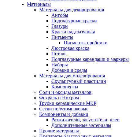
Материалы
Материалы для декорирования
Ангобы
Подглазурные краски
Глазури
Краска надглазурная
Пигменты
Пигменты пробники
Люстровая краска
Поталь
Подглазурные карандаши и маркеры
Наборы
Добавки и среды
Материалы для моделирования
Скульптурный пластилин
Компоненты
Соли и оксиды металлов
Фехраль и Нихром
Трубки керамические МКР
Сетки полутомпаковые
Компоненты и добавки
Разжижители, загустители, клеи
Дополнительные материалы
Прочие материалы
Препараты благородных металлов