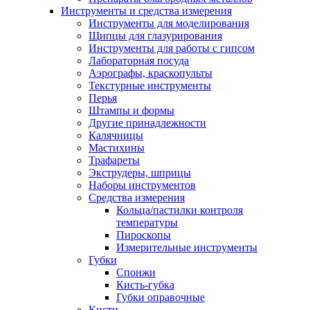
Инструменты и средства измерения
Инструменты для моделирования
Щипцы для глазурирования
Инструменты для работы с гипсом
Лабораторная посуда
Аэрографы, краскопульты
Текстурные инструменты
Перья
Штампы и формы
Другие принадлежности
Калячницы
Мастихины
Трафареты
Экструдеры, шприцы
Наборы инструментов
Средства измерения
Кольца/пастилки контроля
температуры
Пироскопы
Измерительные инструменты
Губки
Спонжи
Кисть-губка
Губки оправочные
Кисти