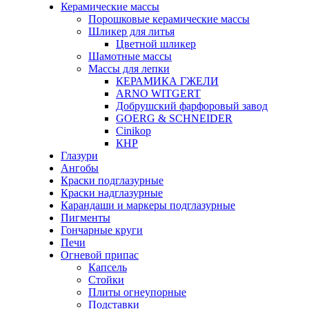
Керамические массы
Порошковые керамические массы
Шликер для литья
Цветной шликер
Шамотные массы
Массы для лепки
КЕРАМИКА ГЖЕЛИ
ARNO WITGERT
Добрушский фарфоровый завод
GOERG & SCHNEIDER
Cinikop
КНР
Глазури
Ангобы
Краски подглазурные
Краски надглазурные
Карандаши и маркеры подглазурные
Пигменты
Гончарные круги
Печи
Огневой припас
Капсель
Стойки
Плиты огнеупорные
Подставки