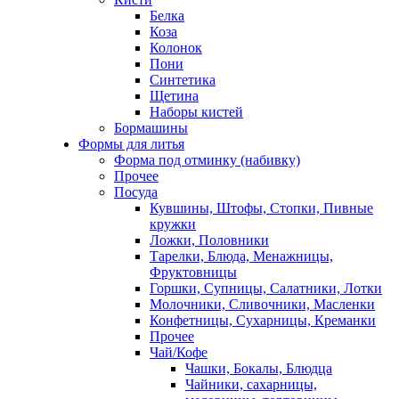
Белка
Коза
Колонок
Пони
Синтетика
Щетина
Наборы кистей
Бормашины
Формы для литья
Форма под отминку (набивку)
Прочее
Посуда
Кувшины, Штофы, Стопки, Пивные
кружки
Ложки, Половники
Тарелки, Блюда, Менажницы,
Фруктовницы
Горшки, Супницы, Салатники, Лотки
Молочники, Сливочники, Масленки
Конфетницы, Сухарницы, Креманки
Прочее
Чай/Кофе
Чашки, Бокалы, Блюдца
Чайники, сахарницы,