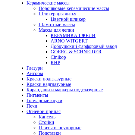
Керамические массы
Порошковые керамические массы
Шликер для литья
Цветной шликер
Шамотные массы
Массы для лепки
КЕРАМИКА ГЖЕЛИ
ARNO WITGERT
Добрушский фарфоровый завод
GOERG & SCHNEIDER
Cinikop
КНР
Глазури
Ангобы
Краски подглазурные
Краски надглазурные
Карандаши и маркеры подглазурные
Пигменты
Гончарные круги
Печи
Огневой припас
Капсель
Стойки
Плиты огнеупорные
Подставки