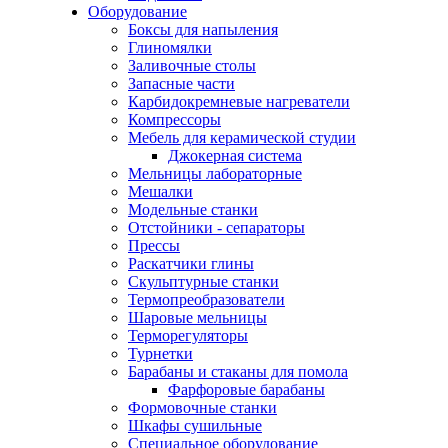
Оборудование
Боксы для напыления
Глиномялки
Заливочные столы
Запасные части
Карбидокремневые нагреватели
Компрессоры
Мебель для керамической студии
Джокерная система
Мельницы лабораторные
Мешалки
Модельные станки
Отстойники - сепараторы
Прессы
Раскатчики глины
Скульптурные станки
Термопреобразователи
Шаровые мельницы
Терморегуляторы
Турнетки
Барабаны и стаканы для помола
Фарфоровые барабаны
Формовочные станки
Шкафы сушильные
Специальное оборудование