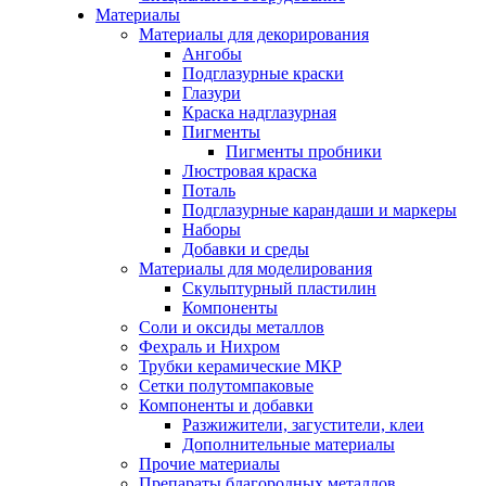
Материалы
Материалы для декорирования
Ангобы
Подглазурные краски
Глазури
Краска надглазурная
Пигменты
Пигменты пробники
Люстровая краска
Поталь
Подглазурные карандаши и маркеры
Наборы
Добавки и среды
Материалы для моделирования
Скульптурный пластилин
Компоненты
Соли и оксиды металлов
Фехраль и Нихром
Трубки керамические МКР
Сетки полутомпаковые
Компоненты и добавки
Разжижители, загустители, клеи
Дополнительные материалы
Прочие материалы
Препараты благородных металлов