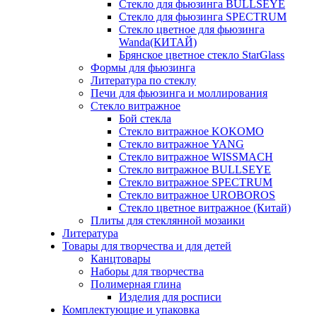
Стекло для фьюзинга BULLSEYE
Стекло для фьюзинга SPECTRUM
Стекло цветное для фьюзинга
Wanda(КИТАЙ)
Брянское цветное стекло StarGlass
Формы для фьюзинга
Литература по стеклу
Печи для фьюзинга и моллирования
Стекло витражное
Бой стекла
Стекло витражное KOKOMO
Стекло витражное YANG
Стекло витражное WISSMACH
Стекло витражное BULLSEYE
Стекло витражное SPECTRUM
Стекло витражное UROBOROS
Стекло цветное витражное (Китай)
Плиты для стеклянной мозаики
Литература
Товары для творчества и для детей
Канцтовары
Наборы для творчества
Полимерная глина
Изделия для росписи
Комплектующие и упаковка