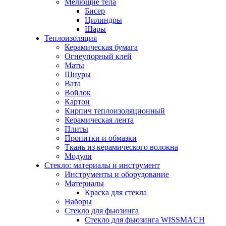
Мелющие тела
Бисер
Цилиндры
Шары
Теплоизоляция
Керамическая бумага
Огнеупорный клей
Маты
Шнуры
Вата
Войлок
Картон
Кирпич теплоизоляционный
Керамическая лента
Плиты
Пропитки и обмазки
Ткань из керамического волокна
Модули
Стекло: материалы и инструмент
Инструменты и оборудование
Материалы
Краска для стекла
Наборы
Стекло для фьюзинга
Стекло для фьюзинга WISSMACH