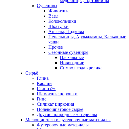
медовницы, тортовницы
Сувениры
Животные
Вазы
Колокольчики
Шкатулки
Ангелы, Подковы
Пепельницы, Аромалампы, Кальянные
чаши
Прочее
Сезонные сувениры
Пасхальные
Новогодние
Символ года кролика
Сырьё
Глина
Каолин
Глинозём
Шамотные порошки
Гипс
Силикат циркония
Полевошпатовое сырье
Другие природные материалы
Мелющие тела и футеровочные материалы
Футеровочные материалы