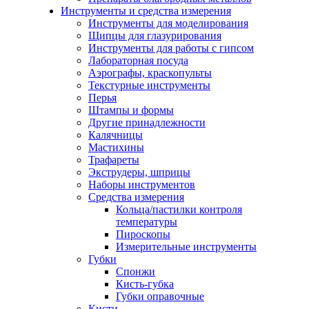
Инструменты и средства измерения
Инструменты для моделирования
Щипцы для глазурирования
Инструменты для работы с гипсом
Лабораторная посуда
Аэрографы, краскопульты
Текстурные инструменты
Перья
Штампы и формы
Другие принадлежности
Калячницы
Мастихины
Трафареты
Экструдеры, шприцы
Наборы инструментов
Средства измерения
Кольца/пастилки контроля
температуры
Пироскопы
Измерительные инструменты
Губки
Спонжи
Кисть-губка
Губки оправочные
Кисти