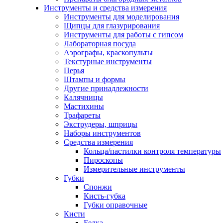
Инструменты и средства измерения
Инструменты для моделирования
Щипцы для глазурирования
Инструменты для работы с гипсом
Лабораторная посуда
Аэрографы, краскопульты
Текстурные инструменты
Перья
Штампы и формы
Другие принадлежности
Калячницы
Мастихины
Трафареты
Экструдеры, шприцы
Наборы инструментов
Средства измерения
Кольца/пастилки контроля температуры
Пироскопы
Измерительные инструменты
Губки
Спонжи
Кисть-губка
Губки оправочные
Кисти
Белка