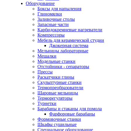
Оборудование
Боксы для напыления
Глиномялки
Заливочные столы
Запасные части
Карбидокремневые нагреватели
Компрессоры
Мебель для керамической студии
Джокерная система
Мельницы лабораторные
Мешалки
Модельные станки
Отстойники - сепараторы
Прессы
Раскатчики глины
Скульптурные станки
Термопреобразователи
Шаровые мельницы
Терморегуляторы
Турнетки
Барабаны и стаканы для помола
Фарфоровые барабаны
Формовочные станки
Шкафы сушильные
Специальное оборудование