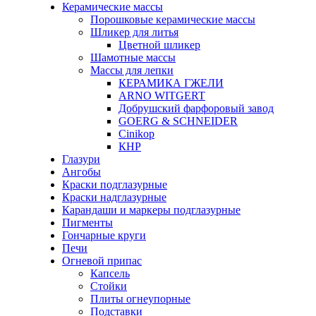
Керамические массы
Порошковые керамические массы
Шликер для литья
Цветной шликер
Шамотные массы
Массы для лепки
КЕРАМИКА ГЖЕЛИ
ARNO WITGERT
Добрушский фарфоровый завод
GOERG & SCHNEIDER
Cinikop
КНР
Глазури
Ангобы
Краски подглазурные
Краски надглазурные
Карандаши и маркеры подглазурные
Пигменты
Гончарные круги
Печи
Огневой припас
Капсель
Стойки
Плиты огнеупорные
Подставки