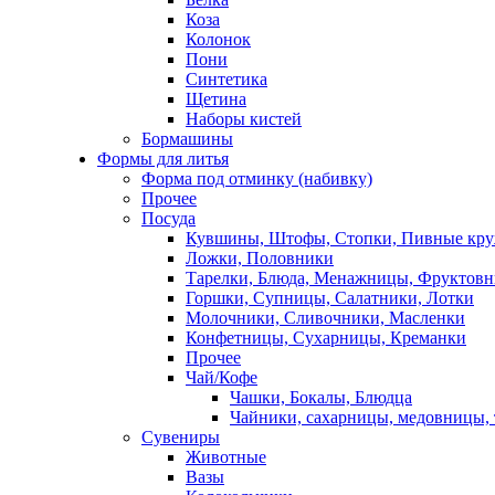
Коза
Колонок
Пони
Синтетика
Щетина
Наборы кистей
Бормашины
Формы для литья
Форма под отминку (набивку)
Прочее
Посуда
Кувшины, Штофы, Стопки, Пивные кр
Ложки, Половники
Тарелки, Блюда, Менажницы, Фруктов
Горшки, Супницы, Салатники, Лотки
Молочники, Сливочники, Масленки
Конфетницы, Сухарницы, Креманки
Прочее
Чай/Кофе
Чашки, Бокалы, Блюдца
Чайники, сахарницы, медовницы,
Сувениры
Животные
Вазы