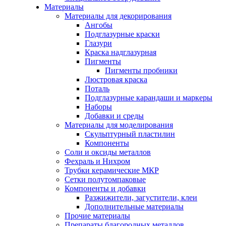
Материалы
Материалы для декорирования
Ангобы
Подглазурные краски
Глазури
Краска надглазурная
Пигменты
Пигменты пробники
Люстровая краска
Поталь
Подглазурные карандаши и маркеры
Наборы
Добавки и среды
Материалы для моделирования
Скульптурный пластилин
Компоненты
Соли и оксиды металлов
Фехраль и Нихром
Трубки керамические МКР
Сетки полутомпаковые
Компоненты и добавки
Разжижители, загустители, клеи
Дополнительные материалы
Прочие материалы
Препараты благородных металлов