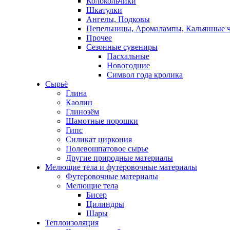
Колокольчики
Шкатулки
Ангелы, Подковы
Пепельницы, Аромалампы, Кальянные 
Прочее
Сезонные сувениры
Пасхальные
Новогодние
Символ года кролика
Сырьё
Глина
Каолин
Глинозём
Шамотные порошки
Гипс
Силикат циркония
Полевошпатовое сырье
Другие природные материалы
Мелющие тела и футеровочные материалы
Футеровочные материалы
Мелющие тела
Бисер
Цилиндры
Шары
Теплоизоляция