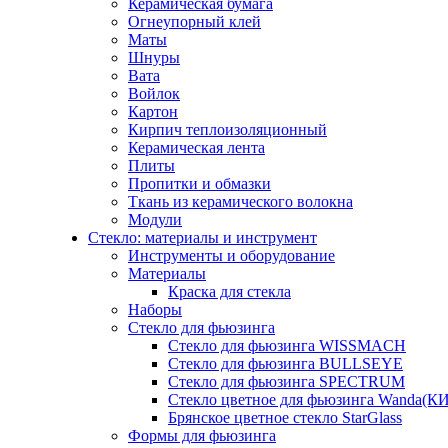
Керамическая бумага
Огнеупорный клей
Маты
Шнуры
Вата
Войлок
Картон
Кирпич теплоизоляционный
Керамическая лента
Плиты
Пропитки и обмазки
Ткань из керамического волокна
Модули
Стекло: материалы и инструмент
Инструменты и оборудование
Материалы
Краска для стекла
Наборы
Стекло для фьюзинга
Стекло для фьюзинга WISSMACH
Стекло для фьюзинга BULLSEYE
Стекло для фьюзинга SPECTRUM
Стекло цветное для фьюзинга Wanda(К
Брянское цветное стекло StarGlass
Формы для фьюзинга