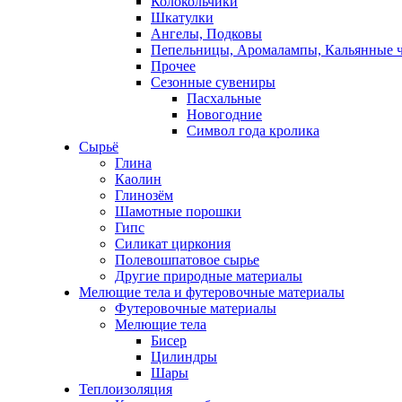
Колокольчики
Шкатулки
Ангелы, Подковы
Пепельницы, Аромалампы, Кальянные 
Прочее
Сезонные сувениры
Пасхальные
Новогодние
Символ года кролика
Сырьё
Глина
Каолин
Глинозём
Шамотные порошки
Гипс
Силикат циркония
Полевошпатовое сырье
Другие природные материалы
Мелющие тела и футеровочные материалы
Футеровочные материалы
Мелющие тела
Бисер
Цилиндры
Шары
Теплоизоляция