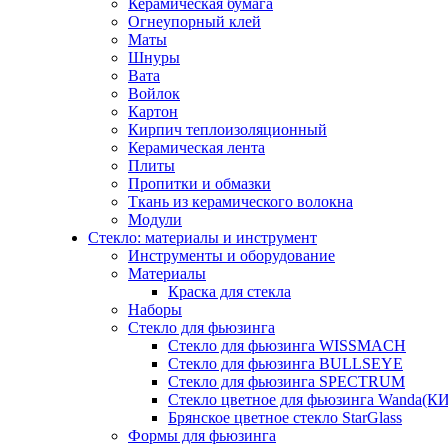
Керамическая бумага
Огнеупорный клей
Маты
Шнуры
Вата
Войлок
Картон
Кирпич теплоизоляционный
Керамическая лента
Плиты
Пропитки и обмазки
Ткань из керамического волокна
Модули
Стекло: материалы и инструмент
Инструменты и оборудование
Материалы
Краска для стекла
Наборы
Стекло для фьюзинга
Стекло для фьюзинга WISSMACH
Стекло для фьюзинга BULLSEYE
Стекло для фьюзинга SPECTRUM
Стекло цветное для фьюзинга Wanda(К
Брянское цветное стекло StarGlass
Формы для фьюзинга