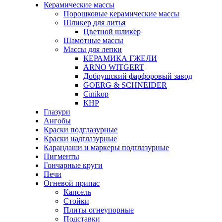
Керамические массы
Порошковые керамические массы
Шликер для литья
Цветной шликер
Шамотные массы
Массы для лепки
КЕРАМИКА ГЖЕЛИ
ARNO WITGERT
Добрушский фарфоровый завод
GOERG & SCHNEIDER
Cinikop
КНР
Глазури
Ангобы
Краски подглазурные
Краски надглазурные
Карандаши и маркеры подглазурные
Пигменты
Гончарные круги
Печи
Огневой припас
Капсель
Стойки
Плиты огнеупорные
Подставки