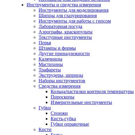
Инструменты и средства измерения
Инструменты для моделирования
Щипцы для глазурирования
Инструменты для работы с гипсом
Лабораторная посуда
Аэрографы, краскопульты
Текстурные инструменты
Перья
Штампы и формы
Другие принадлежности
Калячницы
Мастихины
Трафареты
Экструдеры, шприцы
Наборы инструментов
Средства измерения
Кольца/пастилки контроля температуры
Пироскопы
Измерительные инструменты
Губки
Спонжи
Кисть-губка
Губки оправочные
Кисти
Белка