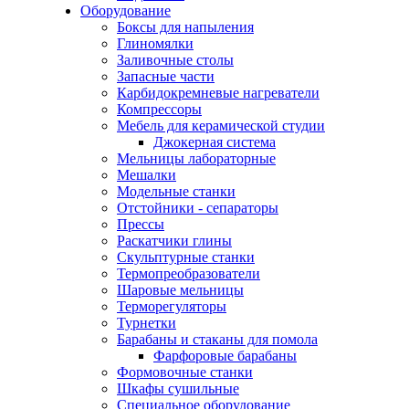
Оборудование
Боксы для напыления
Глиномялки
Заливочные столы
Запасные части
Карбидокремневые нагреватели
Компрессоры
Мебель для керамической студии
Джокерная система
Мельницы лабораторные
Мешалки
Модельные станки
Отстойники - сепараторы
Прессы
Раскатчики глины
Скульптурные станки
Термопреобразователи
Шаровые мельницы
Терморегуляторы
Турнетки
Барабаны и стаканы для помола
Фарфоровые барабаны
Формовочные станки
Шкафы сушильные
Специальное оборудование