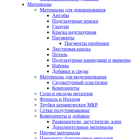
Материалы
Материалы для декорирования
Ангобы
Подглазурные краски
Глазури
Краска надглазурная
Пигменты
Пигменты пробники
Люстровая краска
Поталь
Подглазурные карандаши и маркеры
Наборы
Добавки и среды
Материалы для моделирования
Скульптурный пластилин
Компоненты
Соли и оксиды металлов
Фехраль и Нихром
Трубки керамические МКР
Сетки полутомпаковые
Компоненты и добавки
Разжижители, загустители, клеи
Дополнительные материалы
Прочие материалы
Препараты благородных металлов