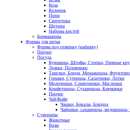
Коза
Колонок
Пони
Синтетика
Щетина
Наборы кистей
Бормашины
Формы для литья
Форма под отминку (набивку)
Прочее
Посуда
Кувшины, Штофы, Стопки, Пивные кр
Ложки, Половники
Тарелки, Блюда, Менажницы, Фруктов
Горшки, Супницы, Салатники, Лотки
Молочники, Сливочники, Масленки
Конфетницы, Сухарницы, Креманки
Прочее
Чай/Кофе
Чашки, Бокалы, Блюдца
Чайники, сахарницы, медовницы,
Сувениры
Животные
Вазы