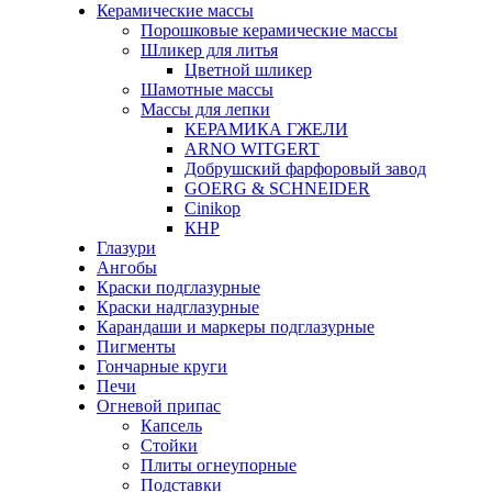
Керамические массы
Порошковые керамические массы
Шликер для литья
Цветной шликер
Шамотные массы
Массы для лепки
КЕРАМИКА ГЖЕЛИ
ARNO WITGERT
Добрушский фарфоровый завод
GOERG & SCHNEIDER
Cinikop
КНР
Глазури
Ангобы
Краски подглазурные
Краски надглазурные
Карандаши и маркеры подглазурные
Пигменты
Гончарные круги
Печи
Огневой припас
Капсель
Стойки
Плиты огнеупорные
Подставки