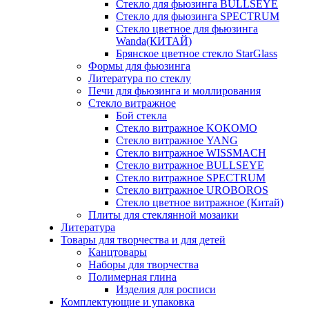
Стекло для фьюзинга BULLSEYE
Стекло для фьюзинга SPECTRUM
Стекло цветное для фьюзинга
Wanda(КИТАЙ)
Брянское цветное стекло StarGlass
Формы для фьюзинга
Литература по стеклу
Печи для фьюзинга и моллирования
Стекло витражное
Бой стекла
Стекло витражное KOKOMO
Стекло витражное YANG
Стекло витражное WISSMACH
Стекло витражное BULLSEYE
Стекло витражное SPECTRUM
Стекло витражное UROBOROS
Стекло цветное витражное (Китай)
Плиты для стеклянной мозаики
Литература
Товары для творчества и для детей
Канцтовары
Наборы для творчества
Полимерная глина
Изделия для росписи
Комплектующие и упаковка