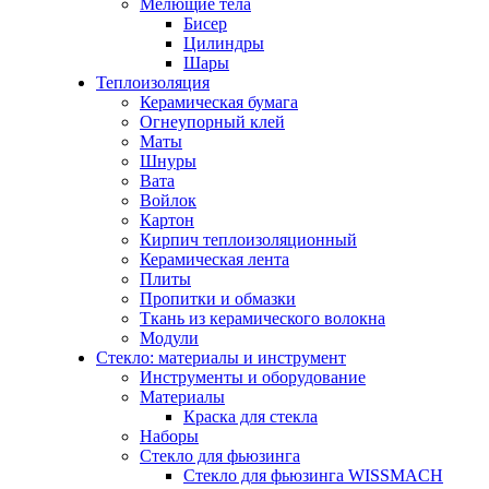
Мелющие тела
Бисер
Цилиндры
Шары
Теплоизоляция
Керамическая бумага
Огнеупорный клей
Маты
Шнуры
Вата
Войлок
Картон
Кирпич теплоизоляционный
Керамическая лента
Плиты
Пропитки и обмазки
Ткань из керамического волокна
Модули
Стекло: материалы и инструмент
Инструменты и оборудование
Материалы
Краска для стекла
Наборы
Стекло для фьюзинга
Стекло для фьюзинга WISSMACH