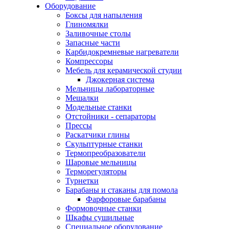
Оборудование
Боксы для напыления
Глиномялки
Заливочные столы
Запасные части
Карбидокремневые нагреватели
Компрессоры
Мебель для керамической студии
Джокерная система
Мельницы лабораторные
Мешалки
Модельные станки
Отстойники - сепараторы
Прессы
Раскатчики глины
Скульптурные станки
Термопреобразователи
Шаровые мельницы
Терморегуляторы
Турнетки
Барабаны и стаканы для помола
Фарфоровые барабаны
Формовочные станки
Шкафы сушильные
Специальное оборудование