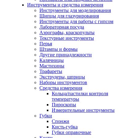
Инструменты и средства измерения
Инструменты для моделирования
Щипцы для глазурирования
Инструменты для работы с гипсом
Лабораторная посуда
Аэрографы, краскопульты
Текстурные инструменты
Перья
Штампы и формы
Другие принадлежности
Калячницы
Мастихины
Трафареты
Экструдеры, шприцы
Наборы инструментов
Средства измерения
Кольца/пастилки контроля
температуры
Пироскопы
Измерительные инструменты
Губки
Спонжи
Кисть-губка
Губки оправочные
Кисти