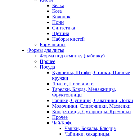
Белка
Коза
Колонок
Пони
Синтетика
Щетина
Наборы кистей
Бормашины
Формы для литья
Форма под отминку (набивку)
Прочее
Посуда
Кувшины, Штофы, Стопки, Пивные
кружки
Ложки, Половники
Тарелки, Блюда, Менажницы,
Фруктовницы
Горшки, Супницы, Салатники, Лотки
Молочники, Сливочники, Масленки
Конфетницы, Сухарницы, Креманки
Прочее
Чай/Кофе
Чашки, Бокалы, Блюдца
Чайники, сахарницы,