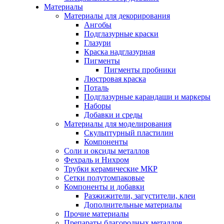
Материалы
Материалы для декорирования
Ангобы
Подглазурные краски
Глазури
Краска надглазурная
Пигменты
Пигменты пробники
Люстровая краска
Поталь
Подглазурные карандаши и маркеры
Наборы
Добавки и среды
Материалы для моделирования
Скульптурный пластилин
Компоненты
Соли и оксиды металлов
Фехраль и Нихром
Трубки керамические МКР
Сетки полутомпаковые
Компоненты и добавки
Разжижители, загустители, клеи
Дополнительные материалы
Прочие материалы
Препараты благородных металлов