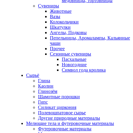
медовницы, тортовницы
Сувениры
Животные
Вазы
Колокольчики
Шкатулки
Ангелы, Подковы
Пепельницы, Аромалампы, Кальянные
чаши
Прочее
Сезонные сувениры
Пасхальные
Новогодние
Символ года кролика
Сырьё
Глина
Каолин
Глинозём
Шамотные порошки
Гипс
Силикат циркония
Полевошпатовое сырье
Другие природные материалы
Мелющие тела и футеровочные материалы
Футеровочные материалы