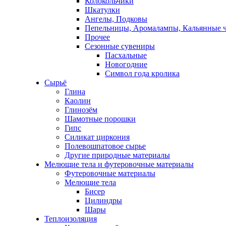
Колокольчики
Шкатулки
Ангелы, Подковы
Пепельницы, Аромалампы, Кальянные 
Прочее
Сезонные сувениры
Пасхальные
Новогодние
Символ года кролика
Сырьё
Глина
Каолин
Глинозём
Шамотные порошки
Гипс
Силикат циркония
Полевошпатовое сырье
Другие природные материалы
Мелющие тела и футеровочные материалы
Футеровочные материалы
Мелющие тела
Бисер
Цилиндры
Шары
Теплоизоляция