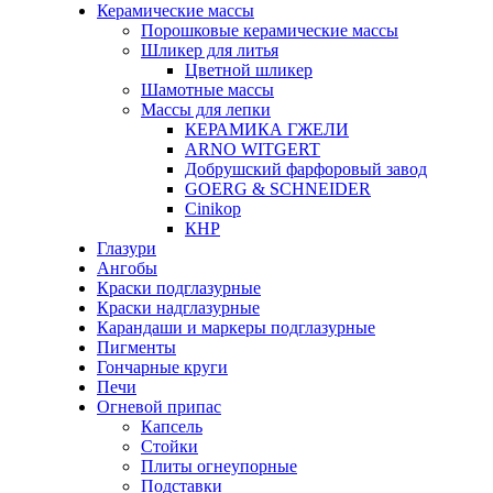
Керамические массы
Порошковые керамические массы
Шликер для литья
Цветной шликер
Шамотные массы
Массы для лепки
КЕРАМИКА ГЖЕЛИ
ARNO WITGERT
Добрушский фарфоровый завод
GOERG & SCHNEIDER
Cinikop
КНР
Глазури
Ангобы
Краски подглазурные
Краски надглазурные
Карандаши и маркеры подглазурные
Пигменты
Гончарные круги
Печи
Огневой припас
Капсель
Стойки
Плиты огнеупорные
Подставки