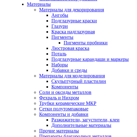
Материалы
Материалы для декорирования
Ангобы
Подглазурные краски
Глазури
Краска надглазурная
Пигменты
Пигменты пробники
Люстровая краска
Поталь
Подглазурные карандаши и маркеры
Наборы
Добавки и среды
Материалы для моделирования
Скульптурный пластилин
Компоненты
Соли и оксиды металлов
Фехраль и Нихром
Трубки керамические МКР
Сетки полутомпаковые
Компоненты и добавки
Разжижители, загустители, клеи
Дополнительные материалы
Прочие материалы
Препараты благородных металлов