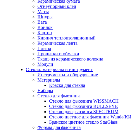
Керамическая бумага
Огнеупорный клей
Маты
Шнуры
Вата
Войлок
Картон
Кирпич теплоизоляционный
Керамическая лента
Плиты
Пропитки и обмазки
Ткань из керамического волокна
Модули
Стекло: материалы и инструмент
Инструменты и оборудование
Материалы
Краска для стекла
Наборы
Стекло для фьюзинга
Стекло для фьюзинга WISSMACH
Стекло для фьюзинга BULLSEYE
Стекло для фьюзинга SPECTRUM
Стекло цветное для фьюзинга Wanda(К
Брянское цветное стекло StarGlass
Формы для фьюзинга