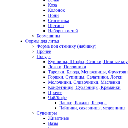
Коза
Колонок
Пони
Синтетика
Щетина
Наборы кистей
Бормашины
Формы для литья
Форма под отминку (набивку)
Прочее
Посуда
Кувшины, Штофы, Стопки, Пивные кр
Ложки, Половники
Тарелки, Блюда, Менажницы, Фруктов
Горшки, Супницы, Салатники, Лотки
Молочники, Сливочники, Масленки
Конфетницы, Сухарницы, Креманки
Прочее
Чай/Кофе
Чашки, Бокалы, Блюдца
Чайники, сахарницы, медовницы,
Сувениры
Животные
Вазы