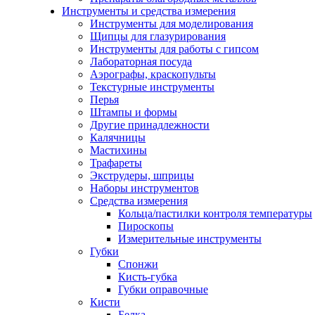
Инструменты и средства измерения
Инструменты для моделирования
Щипцы для глазурирования
Инструменты для работы с гипсом
Лабораторная посуда
Аэрографы, краскопульты
Текстурные инструменты
Перья
Штампы и формы
Другие принадлежности
Калячницы
Мастихины
Трафареты
Экструдеры, шприцы
Наборы инструментов
Средства измерения
Кольца/пастилки контроля температуры
Пироскопы
Измерительные инструменты
Губки
Спонжи
Кисть-губка
Губки оправочные
Кисти
Белка