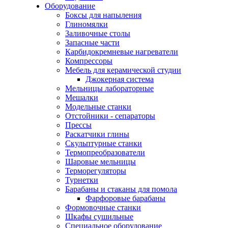
Оборудование
Боксы для напыления
Глиномялки
Заливочные столы
Запасные части
Карбидокремневые нагреватели
Компрессоры
Мебель для керамической студии
Джокерная система
Мельницы лабораторные
Мешалки
Модельные станки
Отстойники - сепараторы
Прессы
Раскатчики глины
Скульптурные станки
Термопреобразователи
Шаровые мельницы
Терморегуляторы
Турнетки
Барабаны и стаканы для помола
Фарфоровые барабаны
Формовочные станки
Шкафы сушильные
Специальное оборудование