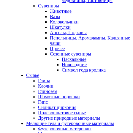
медовницы, тортовницы
Сувениры
Животные
Вазы
Колокольчики
Шкатулки
Ангелы, Подковы
Пепельницы, Аромалампы, Кальянные
чаши
Прочее
Сезонные сувениры
Пасхальные
Новогодние
Символ года кролика
Сырьё
Глина
Каолин
Глинозём
Шамотные порошки
Гипс
Силикат циркония
Полевошпатовое сырье
Другие природные материалы
Мелющие тела и футеровочные материалы
Футеровочные материалы