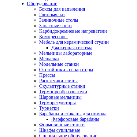
Оборудование
Боксы для напыления
Глиномялки
Заливочные столы
Запасные части
Карбидокремневые нагреватели
Компрессоры
Мебель для керамической студии
Джокерная система
Мельницы лабораторные
Мешалки
Модельные станки
Отстойники - сепараторы
Прессы
Раскатчики глины
Скульптурные станки
Термопреобразователи
Шаровые мельницы
Терморегуляторы
Турнетки
Барабаны и стаканы для помола
Фарфоровые барабаны
Формовочные станки
Шкафы сушильные
Специальное оборудование