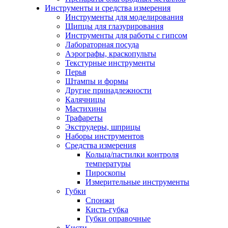
Инструменты и средства измерения
Инструменты для моделирования
Щипцы для глазурирования
Инструменты для работы с гипсом
Лабораторная посуда
Аэрографы, краскопульты
Текстурные инструменты
Перья
Штампы и формы
Другие принадлежности
Калячницы
Мастихины
Трафареты
Экструдеры, шприцы
Наборы инструментов
Средства измерения
Кольца/пастилки контроля
температуры
Пироскопы
Измерительные инструменты
Губки
Спонжи
Кисть-губка
Губки оправочные
Кисти