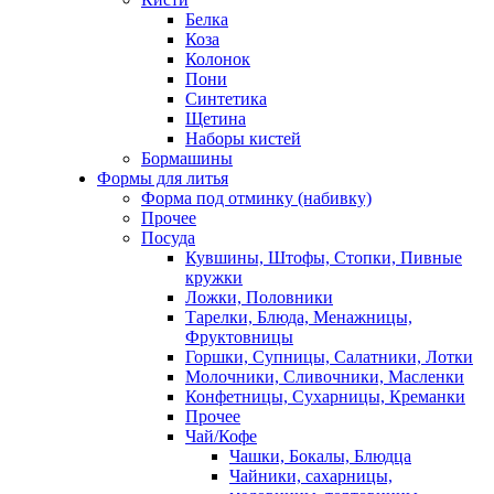
Белка
Коза
Колонок
Пони
Синтетика
Щетина
Наборы кистей
Бормашины
Формы для литья
Форма под отминку (набивку)
Прочее
Посуда
Кувшины, Штофы, Стопки, Пивные
кружки
Ложки, Половники
Тарелки, Блюда, Менажницы,
Фруктовницы
Горшки, Супницы, Салатники, Лотки
Молочники, Сливочники, Масленки
Конфетницы, Сухарницы, Креманки
Прочее
Чай/Кофе
Чашки, Бокалы, Блюдца
Чайники, сахарницы,