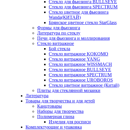
Стекло для фьюзинга BULLSEYE
Стекло для фьюзинга SPECTRUM
Стекло цветное для фьюзинга
Wanda(КИТАЙ)
Брянское цветное стекло StarGlass
Формы для фьюзинга
Литература по стеклу
Печи для фьюзинга и моллирования
Стекло витражное
Бой стекла
Стекло витражное KOKOMO
Стекло витражное YANG
Стекло витражное WISSMACH
Стекло витражное BULLSEYE
Стекло витражное SPECTRUM
Стекло витражное UROBOROS
Стекло цветное витражное (Китай)
Плиты для стеклянной мозаики
Литература
Товары для творчества и для детей
Канцтовары
Наборы для творчества
Полимерная глина
Изделия для росписи
Комплектующие и упаковка