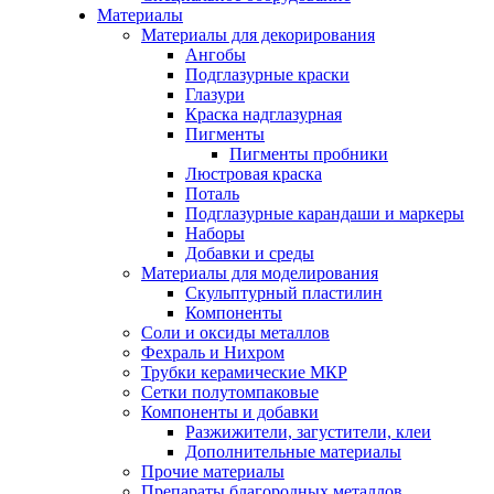
Материалы
Материалы для декорирования
Ангобы
Подглазурные краски
Глазури
Краска надглазурная
Пигменты
Пигменты пробники
Люстровая краска
Поталь
Подглазурные карандаши и маркеры
Наборы
Добавки и среды
Материалы для моделирования
Скульптурный пластилин
Компоненты
Соли и оксиды металлов
Фехраль и Нихром
Трубки керамические МКР
Сетки полутомпаковые
Компоненты и добавки
Разжижители, загустители, клеи
Дополнительные материалы
Прочие материалы
Препараты благородных металлов