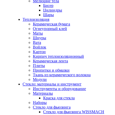
Мелющие тела
Бисер
Цилиндры
Шары
Теплоизоляция
Керамическая бумага
Огнеупорный клей
Маты
Шнуры
Вата
Войлок
Картон
Кирпич теплоизоляционный
Керамическая лента
Плиты
Пропитки и обмазки
Ткань из керамического волокна
Модули
Стекло: материалы и инструмент
Инструменты и оборудование
Материалы
Краска для стекла
Наборы
Стекло для фьюзинга
Стекло для фьюзинга WISSMACH