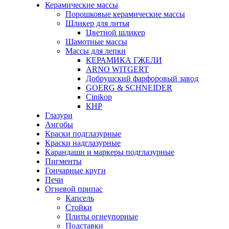
Керамические массы
Порошковые керамические массы
Шликер для литья
Цветной шликер
Шамотные массы
Массы для лепки
КЕРАМИКА ГЖЕЛИ
ARNO WITGERT
Добрушский фарфоровый завод
GOERG & SCHNEIDER
Cinikop
КНР
Глазури
Ангобы
Краски подглазурные
Краски надглазурные
Карандаши и маркеры подглазурные
Пигменты
Гончарные круги
Печи
Огневой припас
Капсель
Стойки
Плиты огнеупорные
Подставки