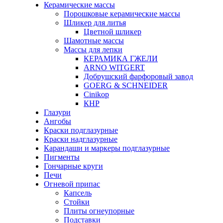
Керамические массы
Порошковые керамические массы
Шликер для литья
Цветной шликер
Шамотные массы
Массы для лепки
КЕРАМИКА ГЖЕЛИ
ARNO WITGERT
Добрушский фарфоровый завод
GOERG & SCHNEIDER
Cinikop
КНР
Глазури
Ангобы
Краски подглазурные
Краски надглазурные
Карандаши и маркеры подглазурные
Пигменты
Гончарные круги
Печи
Огневой припас
Капсель
Стойки
Плиты огнеупорные
Подставки