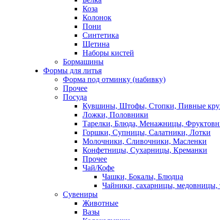
Коза
Колонок
Пони
Синтетика
Щетина
Наборы кистей
Бормашины
Формы для литья
Форма под отминку (набивку)
Прочее
Посуда
Кувшины, Штофы, Стопки, Пивные кр
Ложки, Половники
Тарелки, Блюда, Менажницы, Фруктов
Горшки, Супницы, Салатники, Лотки
Молочники, Сливочники, Масленки
Конфетницы, Сухарницы, Креманки
Прочее
Чай/Кофе
Чашки, Бокалы, Блюдца
Чайники, сахарницы, медовницы,
Сувениры
Животные
Вазы