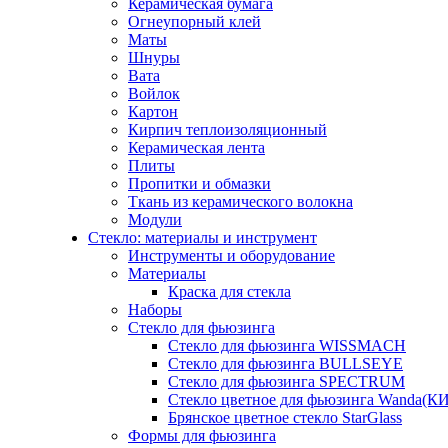
Керамическая бумага
Огнеупорный клей
Маты
Шнуры
Вата
Войлок
Картон
Кирпич теплоизоляционный
Керамическая лента
Плиты
Пропитки и обмазки
Ткань из керамического волокна
Модули
Стекло: материалы и инструмент
Инструменты и оборудование
Материалы
Краска для стекла
Наборы
Стекло для фьюзинга
Стекло для фьюзинга WISSMACH
Стекло для фьюзинга BULLSEYE
Стекло для фьюзинга SPECTRUM
Стекло цветное для фьюзинга Wanda(К
Брянское цветное стекло StarGlass
Формы для фьюзинга