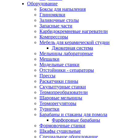
Оборудование
Боксы для напыления
Глиномялки
Заливочные столы
Запасные части
Карбидокремневые нагреватели
Компрессоры
Мебель для керамической студии
Джокерная система
Мельницы лабораторные
Мешалки
Модельные станки
Отстойники - сепараторы
Прессы
Раскатчики глины
Скульптурные станки
Термопреобразователи
Шаровые мельницы
Терморегуляторы
Турнетки
Барабаны и стаканы для помола
Фарфоровые барабаны
Формовочные станки
Шкафы сушильные
Специальное оборудование