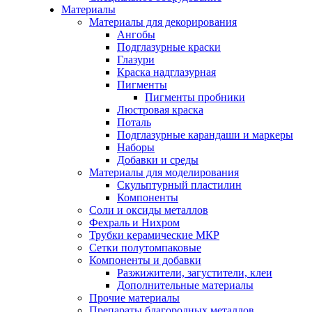
Материалы
Материалы для декорирования
Ангобы
Подглазурные краски
Глазури
Краска надглазурная
Пигменты
Пигменты пробники
Люстровая краска
Поталь
Подглазурные карандаши и маркеры
Наборы
Добавки и среды
Материалы для моделирования
Скульптурный пластилин
Компоненты
Соли и оксиды металлов
Фехраль и Нихром
Трубки керамические МКР
Сетки полутомпаковые
Компоненты и добавки
Разжижители, загустители, клеи
Дополнительные материалы
Прочие материалы
Препараты благородных металлов