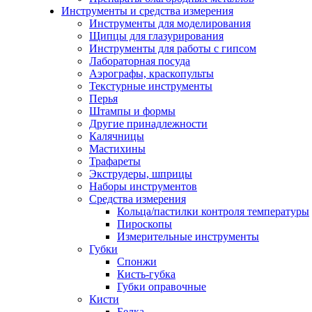
Инструменты и средства измерения
Инструменты для моделирования
Щипцы для глазурирования
Инструменты для работы с гипсом
Лабораторная посуда
Аэрографы, краскопульты
Текстурные инструменты
Перья
Штампы и формы
Другие принадлежности
Калячницы
Мастихины
Трафареты
Экструдеры, шприцы
Наборы инструментов
Средства измерения
Кольца/пастилки контроля температуры
Пироскопы
Измерительные инструменты
Губки
Спонжи
Кисть-губка
Губки оправочные
Кисти
Белка