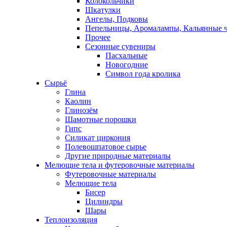
Колокольчики
Шкатулки
Ангелы, Подковы
Пепельницы, Аромалампы, Кальянные 
Прочее
Сезонные сувениры
Пасхальные
Новогодние
Символ года кролика
Сырьё
Глина
Каолин
Глинозём
Шамотные порошки
Гипс
Силикат циркония
Полевошпатовое сырье
Другие природные материалы
Мелющие тела и футеровочные материалы
Футеровочные материалы
Мелющие тела
Бисер
Цилиндры
Шары
Теплоизоляция