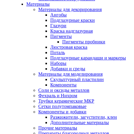
Материалы
Материалы для декорирования
Ангобы
Подглазурные краски
Глазури
Краска надглазурная
Пигменты
Пигменты пробники
Люстровая краска
Поталь
Подглазурные карандаши и маркеры
Наборы
Добавки и среды
Материалы для моделирования
Скульптурный пластилин
Компоненты
Соли и оксиды металлов
Фехраль и Нихром
Трубки керамические МКР
Сетки полутомпаковые
Компоненты и добавки
Разжижители, загустители, клеи
Дополнительные материалы
Прочие материалы
Препараты благородных металлов