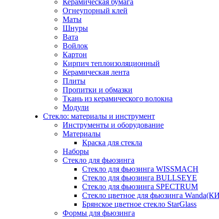
Керамическая бумага
Огнеупорный клей
Маты
Шнуры
Вата
Войлок
Картон
Кирпич теплоизоляционный
Керамическая лента
Плиты
Пропитки и обмазки
Ткань из керамического волокна
Модули
Стекло: материалы и инструмент
Инструменты и оборудование
Материалы
Краска для стекла
Наборы
Стекло для фьюзинга
Стекло для фьюзинга WISSMACH
Стекло для фьюзинга BULLSEYE
Стекло для фьюзинга SPECTRUM
Стекло цветное для фьюзинга Wanda(К
Брянское цветное стекло StarGlass
Формы для фьюзинга