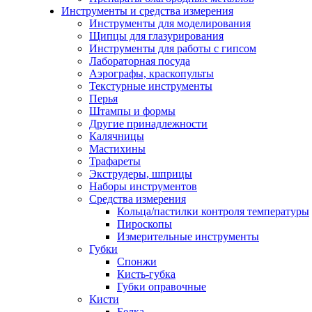
Инструменты и средства измерения
Инструменты для моделирования
Щипцы для глазурирования
Инструменты для работы с гипсом
Лабораторная посуда
Аэрографы, краскопульты
Текстурные инструменты
Перья
Штампы и формы
Другие принадлежности
Калячницы
Мастихины
Трафареты
Экструдеры, шприцы
Наборы инструментов
Средства измерения
Кольца/пастилки контроля температуры
Пироскопы
Измерительные инструменты
Губки
Спонжи
Кисть-губка
Губки оправочные
Кисти
Белка