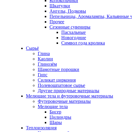
Колокольчики
Шкатулки
Ангелы, Подковы
Пепельницы, Аромалампы, Кальянные 
Прочее
Сезонные сувениры
Пасхальные
Новогодние
Символ года кролика
Сырьё
Глина
Каолин
Глинозём
Шамотные порошки
Гипс
Силикат циркония
Полевошпатовое сырье
Другие природные материалы
Мелющие тела и футеровочные материалы
Футеровочные материалы
Мелющие тела
Бисер
Цилиндры
Шары
Теплоизоляция