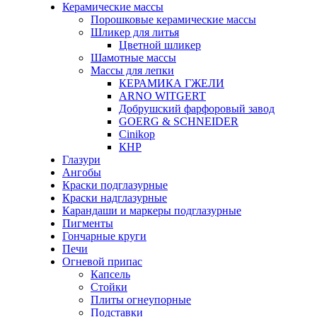
Керамические массы
Порошковые керамические массы
Шликер для литья
Цветной шликер
Шамотные массы
Массы для лепки
КЕРАМИКА ГЖЕЛИ
ARNO WITGERT
Добрушский фарфоровый завод
GOERG & SCHNEIDER
Cinikop
КНР
Глазури
Ангобы
Краски подглазурные
Краски надглазурные
Карандаши и маркеры подглазурные
Пигменты
Гончарные круги
Печи
Огневой припас
Капсель
Стойки
Плиты огнеупорные
Подставки