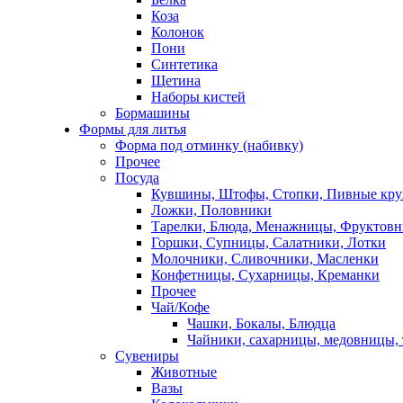
Коза
Колонок
Пони
Синтетика
Щетина
Наборы кистей
Бормашины
Формы для литья
Форма под отминку (набивку)
Прочее
Посуда
Кувшины, Штофы, Стопки, Пивные кр
Ложки, Половники
Тарелки, Блюда, Менажницы, Фруктов
Горшки, Супницы, Салатники, Лотки
Молочники, Сливочники, Масленки
Конфетницы, Сухарницы, Креманки
Прочее
Чай/Кофе
Чашки, Бокалы, Блюдца
Чайники, сахарницы, медовницы,
Сувениры
Животные
Вазы