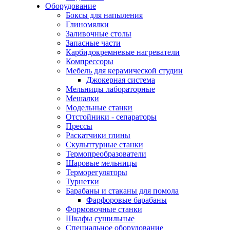
Оборудование
Боксы для напыления
Глиномялки
Заливочные столы
Запасные части
Карбидокремневые нагреватели
Компрессоры
Мебель для керамической студии
Джокерная система
Мельницы лабораторные
Мешалки
Модельные станки
Отстойники - сепараторы
Прессы
Раскатчики глины
Скульптурные станки
Термопреобразователи
Шаровые мельницы
Терморегуляторы
Турнетки
Барабаны и стаканы для помола
Фарфоровые барабаны
Формовочные станки
Шкафы сушильные
Специальное оборудование