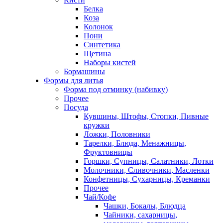
Белка
Коза
Колонок
Пони
Синтетика
Щетина
Наборы кистей
Бормашины
Формы для литья
Форма под отминку (набивку)
Прочее
Посуда
Кувшины, Штофы, Стопки, Пивные
кружки
Ложки, Половники
Тарелки, Блюда, Менажницы,
Фруктовницы
Горшки, Супницы, Салатники, Лотки
Молочники, Сливочники, Масленки
Конфетницы, Сухарницы, Креманки
Прочее
Чай/Кофе
Чашки, Бокалы, Блюдца
Чайники, сахарницы,