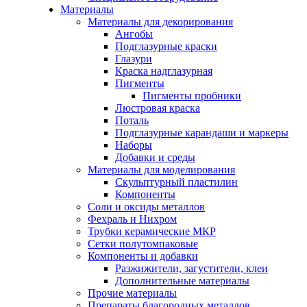
Материалы
Материалы для декорирования
Ангобы
Подглазурные краски
Глазури
Краска надглазурная
Пигменты
Пигменты пробники
Люстровая краска
Поталь
Подглазурные карандаши и маркеры
Наборы
Добавки и среды
Материалы для моделирования
Скульптурный пластилин
Компоненты
Соли и оксиды металлов
Фехраль и Нихром
Трубки керамические МКР
Сетки полутомпаковые
Компоненты и добавки
Разжижители, загустители, клеи
Дополнительные материалы
Прочие материалы
Препараты благородных металлов