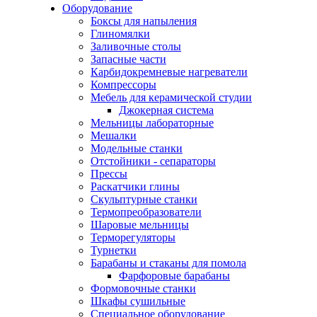
Оборудование
Боксы для напыления
Глиномялки
Заливочные столы
Запасные части
Карбидокремневые нагреватели
Компрессоры
Мебель для керамической студии
Джокерная система
Мельницы лабораторные
Мешалки
Модельные станки
Отстойники - сепараторы
Прессы
Раскатчики глины
Скульптурные станки
Термопреобразователи
Шаровые мельницы
Терморегуляторы
Турнетки
Барабаны и стаканы для помола
Фарфоровые барабаны
Формовочные станки
Шкафы сушильные
Специальное оборудование