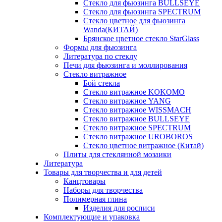
Стекло для фьюзинга BULLSEYE
Стекло для фьюзинга SPECTRUM
Стекло цветное для фьюзинга
Wanda(КИТАЙ)
Брянское цветное стекло StarGlass
Формы для фьюзинга
Литература по стеклу
Печи для фьюзинга и моллирования
Стекло витражное
Бой стекла
Стекло витражное KOKOMO
Стекло витражное YANG
Стекло витражное WISSMACH
Стекло витражное BULLSEYE
Стекло витражное SPECTRUM
Стекло витражное UROBOROS
Стекло цветное витражное (Китай)
Плиты для стеклянной мозаики
Литература
Товары для творчества и для детей
Канцтовары
Наборы для творчества
Полимерная глина
Изделия для росписи
Комплектующие и упаковка