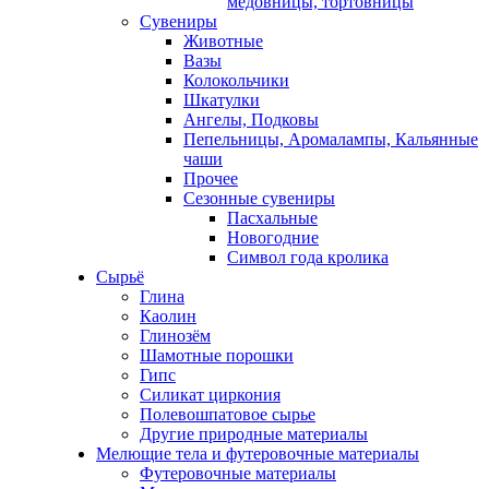
медовницы, тортовницы
Сувениры
Животные
Вазы
Колокольчики
Шкатулки
Ангелы, Подковы
Пепельницы, Аромалампы, Кальянные
чаши
Прочее
Сезонные сувениры
Пасхальные
Новогодние
Символ года кролика
Сырьё
Глина
Каолин
Глинозём
Шамотные порошки
Гипс
Силикат циркония
Полевошпатовое сырье
Другие природные материалы
Мелющие тела и футеровочные материалы
Футеровочные материалы