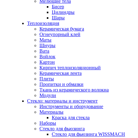
Мелющие тела
Бисер
Цилиндры
Шары
Теплоизоляция
Керамическая бумага
Огнеупорный клей
Маты
Шнуры
Вата
Войлок
Картон
Кирпич теплоизоляционный
Керамическая лента
Плиты
Пропитки и обмазки
Ткань из керамического волокна
Модули
Стекло: материалы и инструмент
Инструменты и оборудование
Материалы
Краска для стекла
Наборы
Стекло для фьюзинга
Стекло для фьюзинга WISSMACH