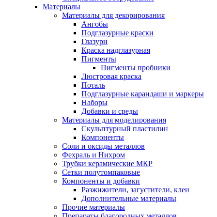
Материалы
Материалы для декорирования
Ангобы
Подглазурные краски
Глазури
Краска надглазурная
Пигменты
Пигменты пробники
Люстровая краска
Поталь
Подглазурные карандаши и маркеры
Наборы
Добавки и среды
Материалы для моделирования
Скульптурный пластилин
Компоненты
Соли и оксиды металлов
Фехраль и Нихром
Трубки керамические МКР
Сетки полутомпаковые
Компоненты и добавки
Разжижители, загустители, клеи
Дополнительные материалы
Прочие материалы
Препараты благородных металлов