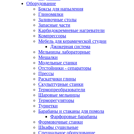
Оборудование
Боксы для напыления
Глиномялки
Заливочные столы
Запасные части
Карбидокремневые нагреватели
Компрессоры
Мебель для керамической студии
Джокерная система
Мельницы лабораторные
Мешалки
Модельные станки
Отстойники - сепараторы
Прессы
Раскатчики глины
Скульптурные станки
Термопреобразователи
Шаровые мельницы
Терморегуляторы
Турнетки
Барабаны и стаканы для помола
Фарфоровые барабаны
Формовочные станки
Шкафы сушильные
Специальное оборудование