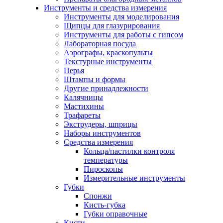
Инструменты и средства измерения
Инструменты для моделирования
Щипцы для глазурирования
Инструменты для работы с гипсом
Лабораторная посуда
Аэрографы, краскопульты
Текстурные инструменты
Перья
Штампы и формы
Другие принадлежности
Калячницы
Мастихины
Трафареты
Экструдеры, шприцы
Наборы инструментов
Средства измерения
Кольца/пастилки контроля
температуры
Пироскопы
Измерительные инструменты
Губки
Спонжи
Кисть-губка
Губки оправочные
Кисти