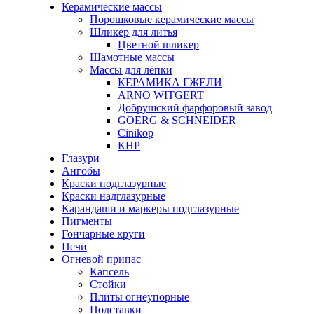
Керамические массы
Порошковые керамические массы
Шликер для литья
Цветной шликер
Шамотные массы
Массы для лепки
КЕРАМИКА ГЖЕЛИ
ARNO WITGERT
Добрушский фарфоровый завод
GOERG & SCHNEIDER
Cinikop
КНР
Глазури
Ангобы
Краски подглазурные
Краски надглазурные
Карандаши и маркеры подглазурные
Пигменты
Гончарные круги
Печи
Огневой припас
Капсель
Стойки
Плиты огнеупорные
Подставки