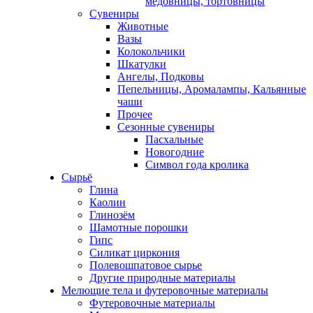
медовницы, тортовницы
Сувениры
Животные
Вазы
Колокольчики
Шкатулки
Ангелы, Подковы
Пепельницы, Аромалампы, Кальянные
чаши
Прочее
Сезонные сувениры
Пасхальные
Новогодние
Символ года кролика
Сырьё
Глина
Каолин
Глинозём
Шамотные порошки
Гипс
Силикат циркония
Полевошпатовое сырье
Другие природные материалы
Мелющие тела и футеровочные материалы
Футеровочные материалы