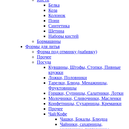
Белка
Коза
Колонок
Пони
Синтетика
Щетина
Наборы кистей
Бормашины
Формы для литья
Форма под отминку (набивку)
Прочее
Посуда
Кувшины, Штофы, Стопки, Пивные
кружки
Ложки, Половники
Тарелки, Блюда, Менажницы,
Фруктовницы
Горшки, Супницы, Салатники, Лотки
Молочники, Сливочники, Масленки
Конфетницы, Сухарницы, Креманки
Прочее
Чай/Кофе
Чашки, Бокалы, Блюдца
Чайники, сахарницы,