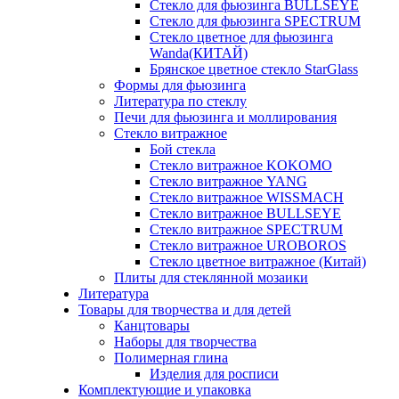
Стекло для фьюзинга BULLSEYE
Стекло для фьюзинга SPECTRUM
Стекло цветное для фьюзинга
Wanda(КИТАЙ)
Брянское цветное стекло StarGlass
Формы для фьюзинга
Литература по стеклу
Печи для фьюзинга и моллирования
Стекло витражное
Бой стекла
Стекло витражное KOKOMO
Стекло витражное YANG
Стекло витражное WISSMACH
Стекло витражное BULLSEYE
Стекло витражное SPECTRUM
Стекло витражное UROBOROS
Стекло цветное витражное (Китай)
Плиты для стеклянной мозаики
Литература
Товары для творчества и для детей
Канцтовары
Наборы для творчества
Полимерная глина
Изделия для росписи
Комплектующие и упаковка