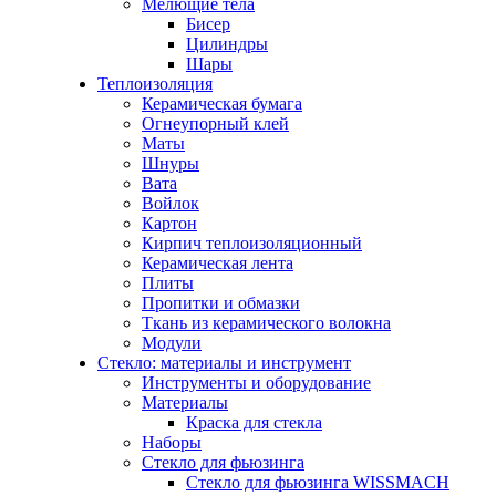
Мелющие тела
Бисер
Цилиндры
Шары
Теплоизоляция
Керамическая бумага
Огнеупорный клей
Маты
Шнуры
Вата
Войлок
Картон
Кирпич теплоизоляционный
Керамическая лента
Плиты
Пропитки и обмазки
Ткань из керамического волокна
Модули
Стекло: материалы и инструмент
Инструменты и оборудование
Материалы
Краска для стекла
Наборы
Стекло для фьюзинга
Стекло для фьюзинга WISSMACH