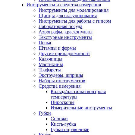
Инструменты и средства измерения
Инструменты для моделирования
Щипцы для глазурирования
Инструменты для работы с гипсом
Лабораторная посуда
Аэрографы, краскопульты
Текстурные инструменты
Перья
Штампы и формы
Другие принадлежности
Калячницы
Мастихины
Трафареты
Экструдеры, шприцы
Наборы инструментов
Средства измерения
Кольца/пастилки контроля
температуры
Пироскопы
Измерительные инструменты
Губки
Спонжи
Кисть-губка
Губки оправочные
Кисти