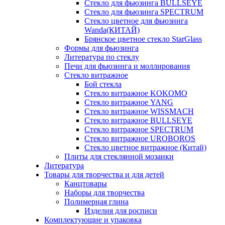
Стекло для фьюзинга BULLSEYE
Стекло для фьюзинга SPECTRUM
Стекло цветное для фьюзинга
Wanda(КИТАЙ)
Брянское цветное стекло StarGlass
Формы для фьюзинга
Литература по стеклу
Печи для фьюзинга и моллирования
Стекло витражное
Бой стекла
Стекло витражное KOKOMO
Стекло витражное YANG
Стекло витражное WISSMACH
Стекло витражное BULLSEYE
Стекло витражное SPECTRUM
Стекло витражное UROBOROS
Стекло цветное витражное (Китай)
Плиты для стеклянной мозаики
Литература
Товары для творчества и для детей
Канцтовары
Наборы для творчества
Полимерная глина
Изделия для росписи
Комплектующие и упаковка