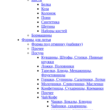
Белка
Коза
Колонок
Пони
Синтетика
Щетина
Наборы кистей
Бормашины
Формы для литья
Форма под отминку (набивку)
Прочее
Посуда
Кувшины, Штофы, Стопки, Пивные
кружки
Ложки, Половники
Тарелки, Блюда, Менажницы,
Фруктовницы
Горшки, Супницы, Салатники, Лотки
Молочники, Сливочники, Масленки
Конфетницы, Сухарницы, Креманки
Прочее
Чай/Кофе
Чашки, Бокалы, Блюдца
Чайники, сахарницы,