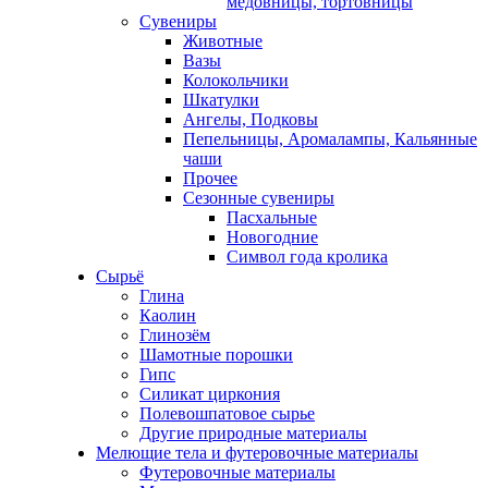
медовницы, тортовницы
Сувениры
Животные
Вазы
Колокольчики
Шкатулки
Ангелы, Подковы
Пепельницы, Аромалампы, Кальянные
чаши
Прочее
Сезонные сувениры
Пасхальные
Новогодние
Символ года кролика
Сырьё
Глина
Каолин
Глинозём
Шамотные порошки
Гипс
Силикат циркония
Полевошпатовое сырье
Другие природные материалы
Мелющие тела и футеровочные материалы
Футеровочные материалы