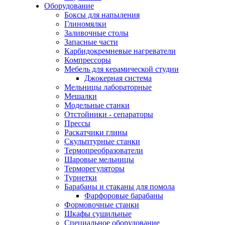
Оборудование
Боксы для напыления
Глиномялки
Заливочные столы
Запасные части
Карбидокремневые нагреватели
Компрессоры
Мебель для керамической студии
Джокерная система
Мельницы лабораторные
Мешалки
Модельные станки
Отстойники - сепараторы
Прессы
Раскатчики глины
Скульптурные станки
Термопреобразователи
Шаровые мельницы
Терморегуляторы
Турнетки
Барабаны и стаканы для помола
Фарфоровые барабаны
Формовочные станки
Шкафы сушильные
Специальное оборудование