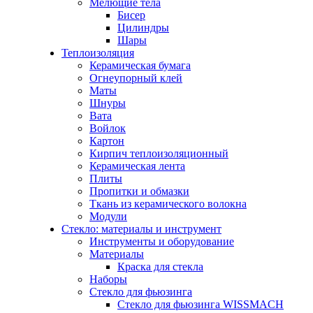
Мелющие тела
Бисер
Цилиндры
Шары
Теплоизоляция
Керамическая бумага
Огнеупорный клей
Маты
Шнуры
Вата
Войлок
Картон
Кирпич теплоизоляционный
Керамическая лента
Плиты
Пропитки и обмазки
Ткань из керамического волокна
Модули
Стекло: материалы и инструмент
Инструменты и оборудование
Материалы
Краска для стекла
Наборы
Стекло для фьюзинга
Стекло для фьюзинга WISSMACH