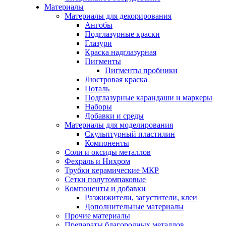
Материалы
Материалы для декорирования
Ангобы
Подглазурные краски
Глазури
Краска надглазурная
Пигменты
Пигменты пробники
Люстровая краска
Поталь
Подглазурные карандаши и маркеры
Наборы
Добавки и среды
Материалы для моделирования
Скульптурный пластилин
Компоненты
Соли и оксиды металлов
Фехраль и Нихром
Трубки керамические МКР
Сетки полутомпаковые
Компоненты и добавки
Разжижители, загустители, клеи
Дополнительные материалы
Прочие материалы
Препараты благородных металлов