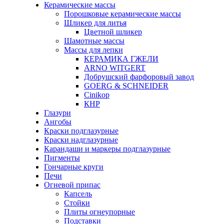
Керамические массы
Порошковые керамические массы
Шликер для литья
Цветной шликер
Шамотные массы
Массы для лепки
КЕРАМИКА ГЖЕЛИ
ARNO WITGERT
Добрушский фарфоровый завод
GOERG & SCHNEIDER
Cinikop
КНР
Глазури
Ангобы
Краски подглазурные
Краски надглазурные
Карандаши и маркеры подглазурные
Пигменты
Гончарные круги
Печи
Огневой припас
Капсель
Стойки
Плиты огнеупорные
Подставки