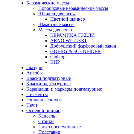
Керамические массы
Порошковые керамические массы
Шликер для литья
Цветной шликер
Шамотные массы
Массы для лепки
КЕРАМИКА ГЖЕЛИ
ARNO WITGERT
Добрушский фарфоровый завод
GOERG & SCHNEIDER
Cinikop
КНР
Глазури
Ангобы
Краски подглазурные
Краски надглазурные
Карандаши и маркеры подглазурные
Пигменты
Гончарные круги
Печи
Огневой припас
Капсель
Стойки
Плиты огнеупорные
Подставки