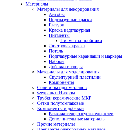
Материалы
Материалы для декорирования
Ангобы
Подглазурные краски
Глазури
Краска надглазурная
Пигменты
Пигменты пробники
Люстровая краска
Поталь
Подглазурные карандаши и маркеры
Наборы
Добавки и среды
Материалы для моделирования
Скульптурный пластилин
Компоненты
Соли и оксиды металлов
Фехраль и Нихром
Трубки керамические МКР
Сетки полутомпаковые
Компоненты и добавки
Разжижители, загустители, клеи
Дополнительные материалы
Прочие материалы
Препараты благородных металлов