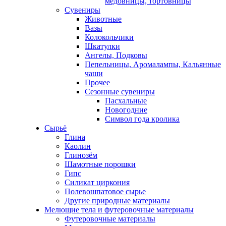
медовницы, тортовницы
Сувениры
Животные
Вазы
Колокольчики
Шкатулки
Ангелы, Подковы
Пепельницы, Аромалампы, Кальянные
чаши
Прочее
Сезонные сувениры
Пасхальные
Новогодние
Символ года кролика
Сырьё
Глина
Каолин
Глинозём
Шамотные порошки
Гипс
Силикат циркония
Полевошпатовое сырье
Другие природные материалы
Мелющие тела и футеровочные материалы
Футеровочные материалы