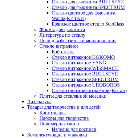
Стекло для фьюзинга BULLSEYE
Стекло для фьюзинга SPECTRUM
Стекло цветное для фьюзинга
Wanda(КИТАЙ)
Брянское цветное стекло StarGlass
Формы для фьюзинга
Литература по стеклу
Печи для фьюзинга и моллирования
Стекло витражное
Бой стекла
Стекло витражное KOKOMO
Стекло витражное YANG
Стекло витражное WISSMACH
Стекло витражное BULLSEYE
Стекло витражное SPECTRUM
Стекло витражное UROBOROS
Стекло цветное витражное (Китай)
Плиты для стеклянной мозаики
Литература
Товары для творчества и для детей
Канцтовары
Наборы для творчества
Полимерная глина
Изделия для росписи
Комплектующие и упаковка