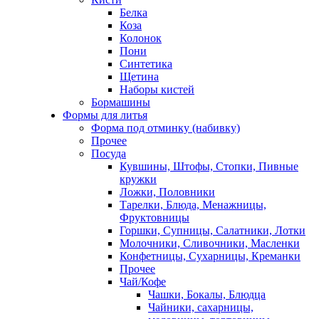
Белка
Коза
Колонок
Пони
Синтетика
Щетина
Наборы кистей
Бормашины
Формы для литья
Форма под отминку (набивку)
Прочее
Посуда
Кувшины, Штофы, Стопки, Пивные
кружки
Ложки, Половники
Тарелки, Блюда, Менажницы,
Фруктовницы
Горшки, Супницы, Салатники, Лотки
Молочники, Сливочники, Масленки
Конфетницы, Сухарницы, Креманки
Прочее
Чай/Кофе
Чашки, Бокалы, Блюдца
Чайники, сахарницы,