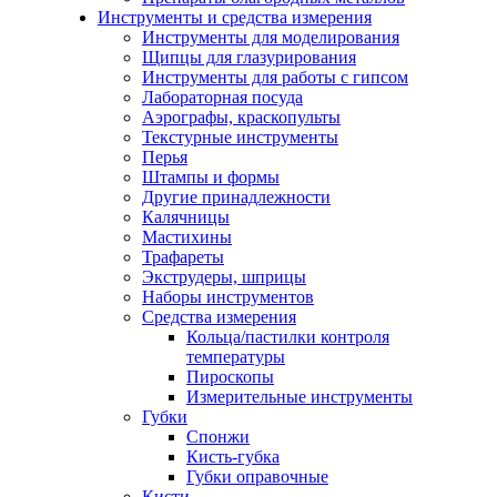
Инструменты и средства измерения
Инструменты для моделирования
Щипцы для глазурирования
Инструменты для работы с гипсом
Лабораторная посуда
Аэрографы, краскопульты
Текстурные инструменты
Перья
Штампы и формы
Другие принадлежности
Калячницы
Мастихины
Трафареты
Экструдеры, шприцы
Наборы инструментов
Средства измерения
Кольца/пастилки контроля
температуры
Пироскопы
Измерительные инструменты
Губки
Спонжи
Кисть-губка
Губки оправочные
Кисти