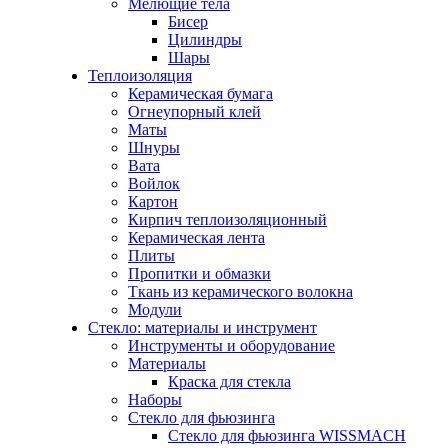
Мелющие тела
Бисер
Цилиндры
Шары
Теплоизоляция
Керамическая бумага
Огнеупорный клей
Маты
Шнуры
Вата
Войлок
Картон
Кирпич теплоизоляционный
Керамическая лента
Плиты
Пропитки и обмазки
Ткань из керамического волокна
Модули
Стекло: материалы и инструмент
Инструменты и оборудование
Материалы
Краска для стекла
Наборы
Стекло для фьюзинга
Стекло для фьюзинга WISSMACH