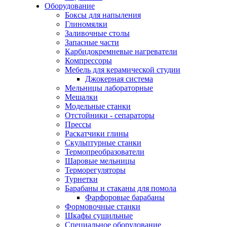
Оборудование
Боксы для напыления
Глиномялки
Заливочные столы
Запасные части
Карбидокремневые нагреватели
Компрессоры
Мебель для керамической студии
Джокерная система
Мельницы лабораторные
Мешалки
Модельные станки
Отстойники - сепараторы
Прессы
Раскатчики глины
Скульптурные станки
Термопреобразователи
Шаровые мельницы
Терморегуляторы
Турнетки
Барабаны и стаканы для помола
Фарфоровые барабаны
Формовочные станки
Шкафы сушильные
Специальное оборудование