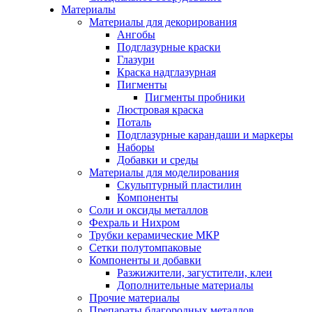
Материалы
Материалы для декорирования
Ангобы
Подглазурные краски
Глазури
Краска надглазурная
Пигменты
Пигменты пробники
Люстровая краска
Поталь
Подглазурные карандаши и маркеры
Наборы
Добавки и среды
Материалы для моделирования
Скульптурный пластилин
Компоненты
Соли и оксиды металлов
Фехраль и Нихром
Трубки керамические МКР
Сетки полутомпаковые
Компоненты и добавки
Разжижители, загустители, клеи
Дополнительные материалы
Прочие материалы
Препараты благородных металлов