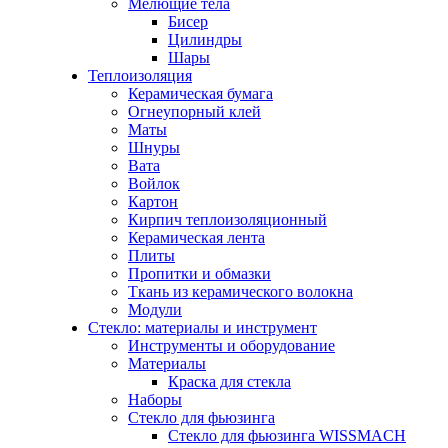
Мелющие тела
Бисер
Цилиндры
Шары
Теплоизоляция
Керамическая бумага
Огнеупорный клей
Маты
Шнуры
Вата
Войлок
Картон
Кирпич теплоизоляционный
Керамическая лента
Плиты
Пропитки и обмазки
Ткань из керамического волокна
Модули
Стекло: материалы и инструмент
Инструменты и оборудование
Материалы
Краска для стекла
Наборы
Стекло для фьюзинга
Стекло для фьюзинга WISSMACH