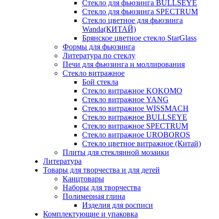
Стекло для фьюзинга BULLSEYE
Стекло для фьюзинга SPECTRUM
Стекло цветное для фьюзинга
Wanda(КИТАЙ)
Брянское цветное стекло StarGlass
Формы для фьюзинга
Литература по стеклу
Печи для фьюзинга и моллирования
Стекло витражное
Бой стекла
Стекло витражное KOKOMO
Стекло витражное YANG
Стекло витражное WISSMACH
Стекло витражное BULLSEYE
Стекло витражное SPECTRUM
Стекло витражное UROBOROS
Стекло цветное витражное (Китай)
Плиты для стеклянной мозаики
Литература
Товары для творчества и для детей
Канцтовары
Наборы для творчества
Полимерная глина
Изделия для росписи
Комплектующие и упаковка