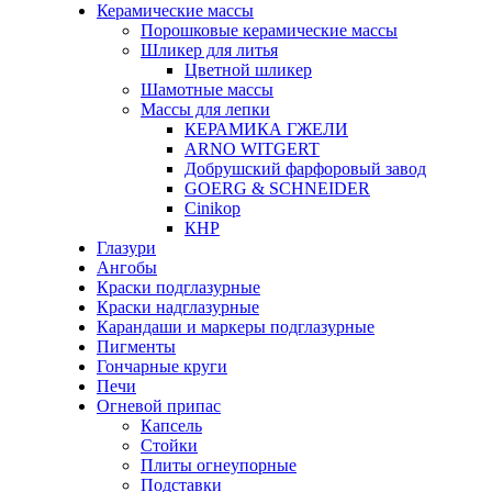
Керамические массы
Порошковые керамические массы
Шликер для литья
Цветной шликер
Шамотные массы
Массы для лепки
КЕРАМИКА ГЖЕЛИ
ARNO WITGERT
Добрушский фарфоровый завод
GOERG & SCHNEIDER
Cinikop
КНР
Глазури
Ангобы
Краски подглазурные
Краски надглазурные
Карандаши и маркеры подглазурные
Пигменты
Гончарные круги
Печи
Огневой припас
Капсель
Стойки
Плиты огнеупорные
Подставки