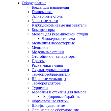
Оборудование
Боксы для напыления
Глиномялки
Заливочные столы
Запасные части
Карбидокремневые нагреватели
Компрессоры
Мебель для керамической студии
Джокерная система
Мельницы лабораторные
Мешалки
Модельные станки
Отстойники - сепараторы
Прессы
Раскатчики глины
Скульптурные станки
Термопреобразователи
Шаровые мельницы
Терморегуляторы
Турнетки
Барабаны и стаканы для помола
Фарфоровые барабаны
Формовочные станки
Шкафы сушильные
Специальное оборудование