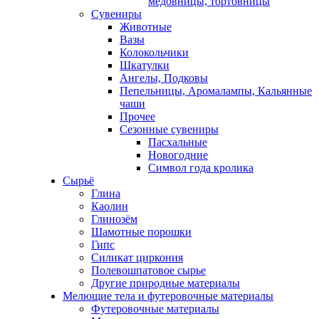
медовницы, тортовницы
Сувениры
Животные
Вазы
Колокольчики
Шкатулки
Ангелы, Подковы
Пепельницы, Аромалампы, Кальянные
чаши
Прочее
Сезонные сувениры
Пасхальные
Новогодние
Символ года кролика
Сырьё
Глина
Каолин
Глинозём
Шамотные порошки
Гипс
Силикат циркония
Полевошпатовое сырье
Другие природные материалы
Мелющие тела и футеровочные материалы
Футеровочные материалы