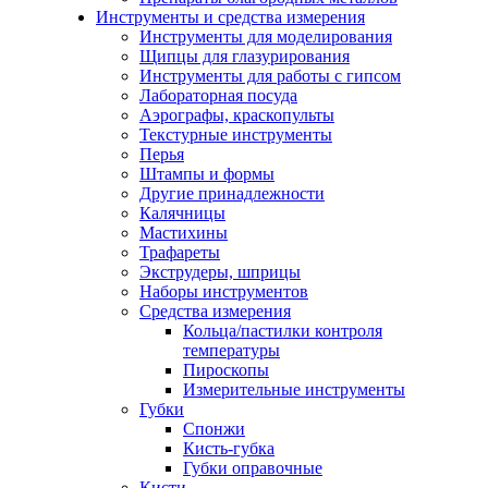
Инструменты и средства измерения
Инструменты для моделирования
Щипцы для глазурирования
Инструменты для работы с гипсом
Лабораторная посуда
Аэрографы, краскопульты
Текстурные инструменты
Перья
Штампы и формы
Другие принадлежности
Калячницы
Мастихины
Трафареты
Экструдеры, шприцы
Наборы инструментов
Средства измерения
Кольца/пастилки контроля
температуры
Пироскопы
Измерительные инструменты
Губки
Спонжи
Кисть-губка
Губки оправочные
Кисти