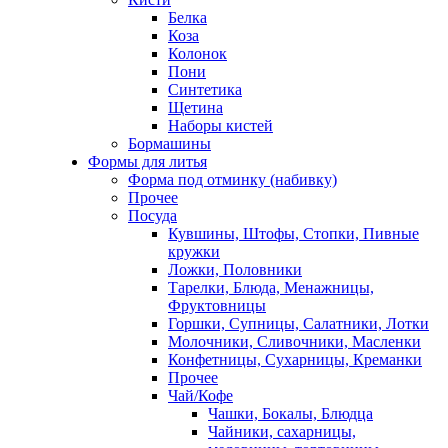
Белка
Коза
Колонок
Пони
Синтетика
Щетина
Наборы кистей
Бормашины
Формы для литья
Форма под отминку (набивку)
Прочее
Посуда
Кувшины, Штофы, Стопки, Пивные
кружки
Ложки, Половники
Тарелки, Блюда, Менажницы,
Фруктовницы
Горшки, Супницы, Салатники, Лотки
Молочники, Сливочники, Масленки
Конфетницы, Сухарницы, Креманки
Прочее
Чай/Кофе
Чашки, Бокалы, Блюдца
Чайники, сахарницы,