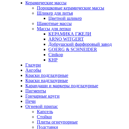
Керамические массы
Порошковые керамические массы
Шликер для литья
Цветной шликер
Шамотные массы
Массы для лепки
КЕРАМИКА ГЖЕЛИ
ARNO WITGERT
Добрушский фарфоровый завод
GOERG & SCHNEIDER
Cinikop
КНР
Глазури
Ангобы
Краски подглазурные
Краски надглазурные
Карандаши и маркеры подглазурные
Пигменты
Гончарные круги
Печи
Огневой припас
Капсель
Стойки
Плиты огнеупорные
Подставки