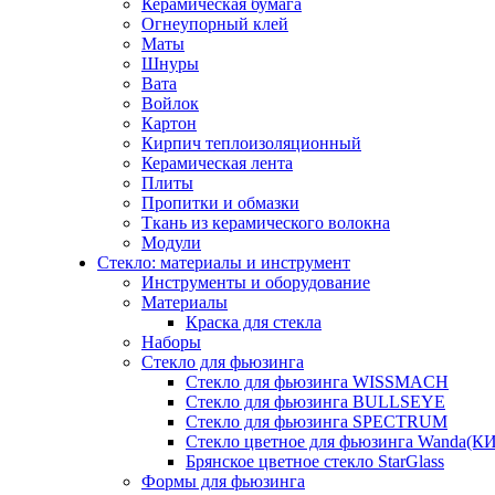
Керамическая бумага
Огнеупорный клей
Маты
Шнуры
Вата
Войлок
Картон
Кирпич теплоизоляционный
Керамическая лента
Плиты
Пропитки и обмазки
Ткань из керамического волокна
Модули
Стекло: материалы и инструмент
Инструменты и оборудование
Материалы
Краска для стекла
Наборы
Стекло для фьюзинга
Стекло для фьюзинга WISSMACH
Стекло для фьюзинга BULLSEYE
Стекло для фьюзинга SPECTRUM
Стекло цветное для фьюзинга Wanda(К
Брянское цветное стекло StarGlass
Формы для фьюзинга