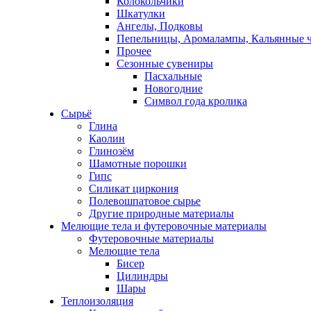
Колокольчики
Шкатулки
Ангелы, Подковы
Пепельницы, Аромалампы, Кальянные 
Прочее
Сезонные сувениры
Пасхальные
Новогодние
Символ года кролика
Сырьё
Глина
Каолин
Глинозём
Шамотные порошки
Гипс
Силикат циркония
Полевошпатовое сырье
Другие природные материалы
Мелющие тела и футеровочные материалы
Футеровочные материалы
Мелющие тела
Бисер
Цилиндры
Шары
Теплоизоляция