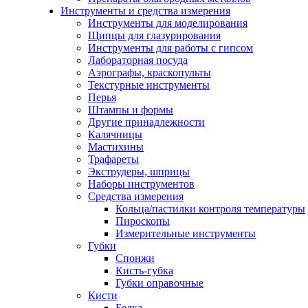
Инструменты и средства измерения
Инструменты для моделирования
Щипцы для глазурирования
Инструменты для работы с гипсом
Лабораторная посуда
Аэрографы, краскопульты
Текстурные инструменты
Перья
Штампы и формы
Другие принадлежности
Калячницы
Мастихины
Трафареты
Экструдеры, шприцы
Наборы инструментов
Средства измерения
Кольца/пастилки контроля температуры
Пироскопы
Измерительные инструменты
Губки
Спонжи
Кисть-губка
Губки оправочные
Кисти
Белка