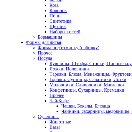
Коза
Колонок
Пони
Синтетика
Щетина
Наборы кистей
Бормашины
Формы для литья
Форма под отминку (набивку)
Прочее
Посуда
Кувшины, Штофы, Стопки, Пивные кр
Ложки, Половники
Тарелки, Блюда, Менажницы, Фруктов
Горшки, Супницы, Салатники, Лотки
Молочники, Сливочники, Масленки
Конфетницы, Сухарницы, Креманки
Прочее
Чай/Кофе
Чашки, Бокалы, Блюдца
Чайники, сахарницы, медовницы,
Сувениры
Животные
Вазы