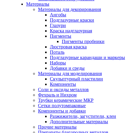
Материалы
Материалы для декорирования
Ангобы
Подглазурные краски
Глазури
Краска надглазурная
Пигменты
Пигменты пробники
Люстровая краска
Поталь
Подглазурные карандаши и маркеры
Наборы
Добавки и среды
Материалы для моделирования
Скульптурный пластилин
Компоненты
Соли и оксиды металлов
Фехраль и Нихром
Трубки керамические МКР
Сетки полутомпаковые
Компоненты и добавки
Разжижители, загустители, клеи
Дополнительные материалы
Прочие материалы
Препараты благородных металлов