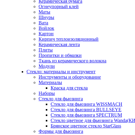
Керамическая бумага
Огнеупорный клей
Маты
Шнуры
Вата
Войлок
Картон
Кирпич теплоизоляционный
Керамическая лента
Плиты
Пропитки и обмазки
Ткань из керамического волокна
Модули
Стекло: материалы и инструмент
Инструменты и оборудование
Материалы
Краска для стекла
Наборы
Стекло для фьюзинга
Стекло для фьюзинга WISSMACH
Стекло для фьюзинга BULLSEYE
Стекло для фьюзинга SPECTRUM
Стекло цветное для фьюзинга Wanda(К
Брянское цветное стекло StarGlass
Формы для фьюзинга