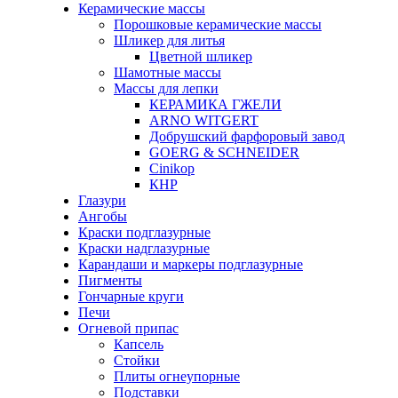
Керамические массы
Порошковые керамические массы
Шликер для литья
Цветной шликер
Шамотные массы
Массы для лепки
КЕРАМИКА ГЖЕЛИ
ARNO WITGERT
Добрушский фарфоровый завод
GOERG & SCHNEIDER
Cinikop
КНР
Глазури
Ангобы
Краски подглазурные
Краски надглазурные
Карандаши и маркеры подглазурные
Пигменты
Гончарные круги
Печи
Огневой припас
Капсель
Стойки
Плиты огнеупорные
Подставки