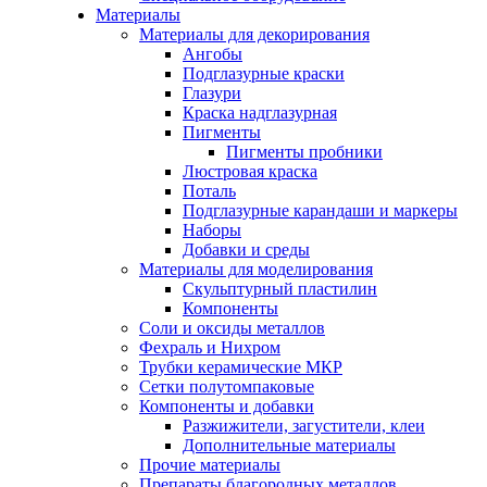
Материалы
Материалы для декорирования
Ангобы
Подглазурные краски
Глазури
Краска надглазурная
Пигменты
Пигменты пробники
Люстровая краска
Поталь
Подглазурные карандаши и маркеры
Наборы
Добавки и среды
Материалы для моделирования
Скульптурный пластилин
Компоненты
Соли и оксиды металлов
Фехраль и Нихром
Трубки керамические МКР
Сетки полутомпаковые
Компоненты и добавки
Разжижители, загустители, клеи
Дополнительные материалы
Прочие материалы
Препараты благородных металлов