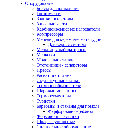
Оборудование
Боксы для напыления
Глиномялки
Заливочные столы
Запасные части
Карбидокремневые нагреватели
Компрессоры
Мебель для керамической студии
Джокерная система
Мельницы лабораторные
Мешалки
Модельные станки
Отстойники - сепараторы
Прессы
Раскатчики глины
Скульптурные станки
Термопреобразователи
Шаровые мельницы
Терморегуляторы
Турнетки
Барабаны и стаканы для помола
Фарфоровые барабаны
Формовочные станки
Шкафы сушильные
Специальное оборудование