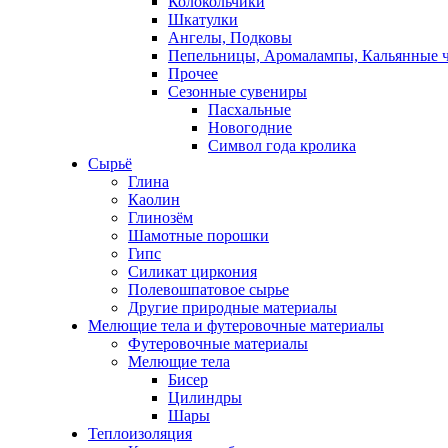
Колокольчики
Шкатулки
Ангелы, Подковы
Пепельницы, Аромалампы, Кальянные 
Прочее
Сезонные сувениры
Пасхальные
Новогодние
Символ года кролика
Сырьё
Глина
Каолин
Глинозём
Шамотные порошки
Гипс
Силикат циркония
Полевошпатовое сырье
Другие природные материалы
Мелющие тела и футеровочные материалы
Футеровочные материалы
Мелющие тела
Бисер
Цилиндры
Шары
Теплоизоляция