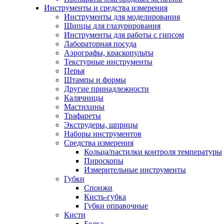
Инструменты и средства измерения
Инструменты для моделирования
Щипцы для глазурирования
Инструменты для работы с гипсом
Лабораторная посуда
Аэрографы, краскопульты
Текстурные инструменты
Перья
Штампы и формы
Другие принадлежности
Калячницы
Мастихины
Трафареты
Экструдеры, шприцы
Наборы инструментов
Средства измерения
Кольца/пастилки контроля температуры
Пироскопы
Измерительные инструменты
Губки
Спонжи
Кисть-губка
Губки оправочные
Кисти
Белка