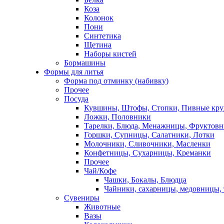
Коза
Колонок
Пони
Синтетика
Щетина
Наборы кистей
Бормашины
Формы для литья
Форма под отминку (набивку)
Прочее
Посуда
Кувшины, Штофы, Стопки, Пивные кр
Ложки, Половники
Тарелки, Блюда, Менажницы, Фруктов
Горшки, Супницы, Салатники, Лотки
Молочники, Сливочники, Масленки
Конфетницы, Сухарницы, Креманки
Прочее
Чай/Кофе
Чашки, Бокалы, Блюдца
Чайники, сахарницы, медовницы,
Сувениры
Животные
Вазы