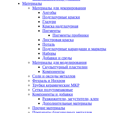
Материалы
Материалы для декорирования
Ангобы
Подглазурные краски
Глазури
Краска надглазурная
Пигменты
Пигменты пробники
Люстровая краска
Поталь
Подглазурные карандаши и маркеры
Наборы
Добавки и среды
Материалы для моделирования
Скульптурный пластилин
Компоненты
Соли и оксиды металлов
Фехраль и Нихром
Трубки керамические МКР
Сетки полутомпаковые
Компоненты и добавки
Разжижители, загустители, клеи
Дополнительные материалы
Прочие материалы
Препараты благородных металлов