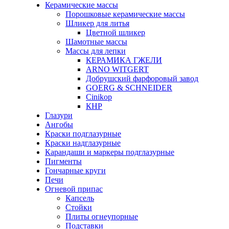
Керамические массы
Порошковые керамические массы
Шликер для литья
Цветной шликер
Шамотные массы
Массы для лепки
КЕРАМИКА ГЖЕЛИ
ARNO WITGERT
Добрушский фарфоровый завод
GOERG & SCHNEIDER
Cinikop
КНР
Глазури
Ангобы
Краски подглазурные
Краски надглазурные
Карандаши и маркеры подглазурные
Пигменты
Гончарные круги
Печи
Огневой припас
Капсель
Стойки
Плиты огнеупорные
Подставки