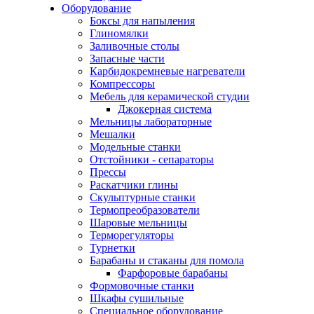
Оборудование
Боксы для напыления
Глиномялки
Заливочные столы
Запасные части
Карбидокремневые нагреватели
Компрессоры
Мебель для керамической студии
Джокерная система
Мельницы лабораторные
Мешалки
Модельные станки
Отстойники - сепараторы
Прессы
Раскатчики глины
Скульптурные станки
Термопреобразователи
Шаровые мельницы
Терморегуляторы
Турнетки
Барабаны и стаканы для помола
Фарфоровые барабаны
Формовочные станки
Шкафы сушильные
Специальное оборудование