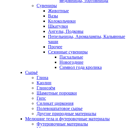
медовницы, тортовницы
Сувениры
Животные
Вазы
Колокольчики
Шкатулки
Ангелы, Подковы
Пепельницы, Аромалампы, Кальянные
чаши
Прочее
Сезонные сувениры
Пасхальные
Новогодние
Символ года кролика
Сырьё
Глина
Каолин
Глинозём
Шамотные порошки
Гипс
Силикат циркония
Полевошпатовое сырье
Другие природные материалы
Мелющие тела и футеровочные материалы
Футеровочные материалы