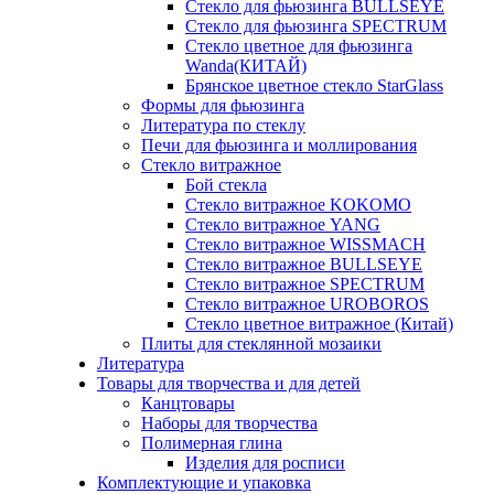
Стекло для фьюзинга BULLSEYE
Стекло для фьюзинга SPECTRUM
Стекло цветное для фьюзинга
Wanda(КИТАЙ)
Брянское цветное стекло StarGlass
Формы для фьюзинга
Литература по стеклу
Печи для фьюзинга и моллирования
Стекло витражное
Бой стекла
Стекло витражное KOKOMO
Стекло витражное YANG
Стекло витражное WISSMACH
Стекло витражное BULLSEYE
Стекло витражное SPECTRUM
Стекло витражное UROBOROS
Стекло цветное витражное (Китай)
Плиты для стеклянной мозаики
Литература
Товары для творчества и для детей
Канцтовары
Наборы для творчества
Полимерная глина
Изделия для росписи
Комплектующие и упаковка