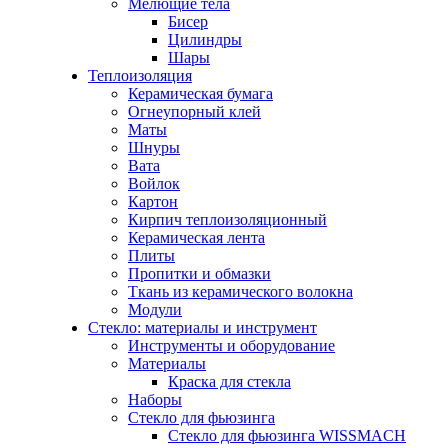
Мелющие тела
Бисер
Цилиндры
Шары
Теплоизоляция
Керамическая бумага
Огнеупорный клей
Маты
Шнуры
Вата
Войлок
Картон
Кирпич теплоизоляционный
Керамическая лента
Плиты
Пропитки и обмазки
Ткань из керамического волокна
Модули
Стекло: материалы и инструмент
Инструменты и оборудование
Материалы
Краска для стекла
Наборы
Стекло для фьюзинга
Стекло для фьюзинга WISSMACH