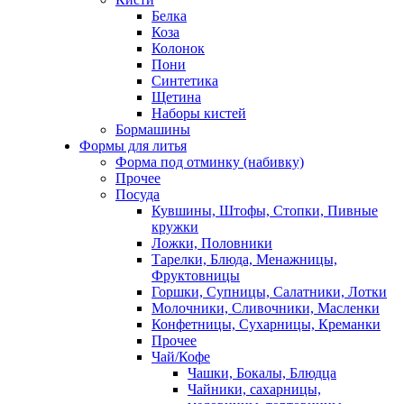
Белка
Коза
Колонок
Пони
Синтетика
Щетина
Наборы кистей
Бормашины
Формы для литья
Форма под отминку (набивку)
Прочее
Посуда
Кувшины, Штофы, Стопки, Пивные
кружки
Ложки, Половники
Тарелки, Блюда, Менажницы,
Фруктовницы
Горшки, Супницы, Салатники, Лотки
Молочники, Сливочники, Масленки
Конфетницы, Сухарницы, Креманки
Прочее
Чай/Кофе
Чашки, Бокалы, Блюдца
Чайники, сахарницы,