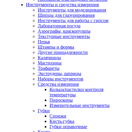
Инструменты и средства измерения
Инструменты для моделирования
Щипцы для глазурирования
Инструменты для работы с гипсом
Лабораторная посуда
Аэрографы, краскопульты
Текстурные инструменты
Перья
Штампы и формы
Другие принадлежности
Калячницы
Мастихины
Трафареты
Экструдеры, шприцы
Наборы инструментов
Средства измерения
Кольца/пастилки контроля
температуры
Пироскопы
Измерительные инструменты
Губки
Спонжи
Кисть-губка
Губки оправочные
Кисти