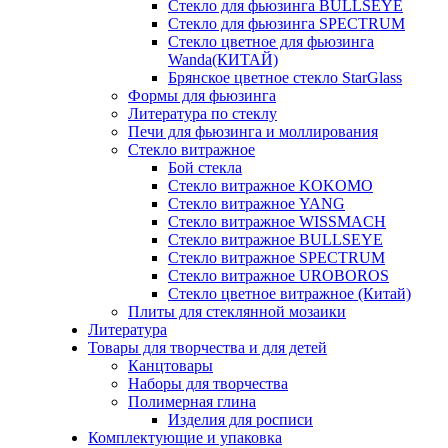
Стекло для фьюзинга BULLSEYE
Стекло для фьюзинга SPECTRUM
Стекло цветное для фьюзинга
Wanda(КИТАЙ)
Брянское цветное стекло StarGlass
Формы для фьюзинга
Литература по стеклу
Печи для фьюзинга и моллирования
Стекло витражное
Бой стекла
Стекло витражное KOKOMO
Стекло витражное YANG
Стекло витражное WISSMACH
Стекло витражное BULLSEYE
Стекло витражное SPECTRUM
Стекло витражное UROBOROS
Стекло цветное витражное (Китай)
Плиты для стеклянной мозаики
Литература
Товары для творчества и для детей
Канцтовары
Наборы для творчества
Полимерная глина
Изделия для росписи
Комплектующие и упаковка