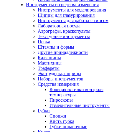
Инструменты и средства измерения
Инструменты для моделирования
Щипцы для глазурирования
Инструменты для работы с гипсом
Лабораторная посуда
Аэрографы, краскопульты
Текстурные инструменты
Перья
Штампы и формы
Другие принадлежности
Калячницы
Мастихины
Трафареты
Экструдеры, шприцы
Наборы инструментов
Средства измерения
Кольца/пастилки контроля
температуры
Пироскопы
Измерительные инструменты
Губки
Спонжи
Кисть-губка
Губки оправочные
Кисти