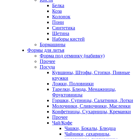
Белка
Коза
Колонок
Пони
Синтетика
Щетина
Наборы кистей
Бормашины
Формы для литья
Форма под отминку (набивку)
Прочее
Посуда
Кувшины, Штофы, Стопки, Пивные
кружки
Ложки, Половники
Тарелки, Блюда, Менажницы,
Фруктовницы
Горшки, Супницы, Салатники, Лотки
Молочники, Сливочники, Масленки
Конфетницы, Сухарницы, Креманки
Прочее
Чай/Кофе
Чашки, Бокалы, Блюдца
Чайники, сахарницы,