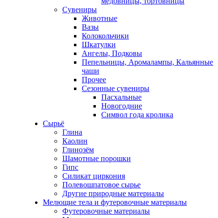
медовницы, тортовницы
Сувениры
Животные
Вазы
Колокольчики
Шкатулки
Ангелы, Подковы
Пепельницы, Аромалампы, Кальянные
чаши
Прочее
Сезонные сувениры
Пасхальные
Новогодние
Символ года кролика
Сырьё
Глина
Каолин
Глинозём
Шамотные порошки
Гипс
Силикат циркония
Полевошпатовое сырье
Другие природные материалы
Мелющие тела и футеровочные материалы
Футеровочные материалы