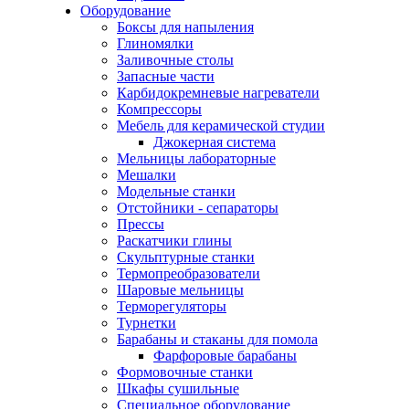
Оборудование
Боксы для напыления
Глиномялки
Заливочные столы
Запасные части
Карбидокремневые нагреватели
Компрессоры
Мебель для керамической студии
Джокерная система
Мельницы лабораторные
Мешалки
Модельные станки
Отстойники - сепараторы
Прессы
Раскатчики глины
Скульптурные станки
Термопреобразователи
Шаровые мельницы
Терморегуляторы
Турнетки
Барабаны и стаканы для помола
Фарфоровые барабаны
Формовочные станки
Шкафы сушильные
Специальное оборудование