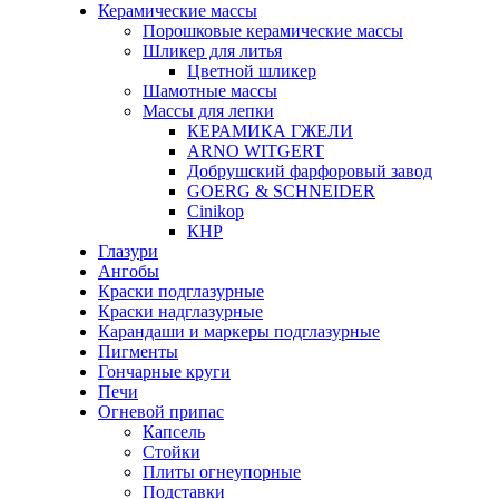
Керамические массы
Порошковые керамические массы
Шликер для литья
Цветной шликер
Шамотные массы
Массы для лепки
КЕРАМИКА ГЖЕЛИ
ARNO WITGERT
Добрушский фарфоровый завод
GOERG & SCHNEIDER
Cinikop
КНР
Глазури
Ангобы
Краски подглазурные
Краски надглазурные
Карандаши и маркеры подглазурные
Пигменты
Гончарные круги
Печи
Огневой припас
Капсель
Стойки
Плиты огнеупорные
Подставки