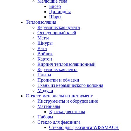
Мелющие тела
Бисер
Цилиндры
Шары
Теплоизоляция
Керамическая бумага
Огнеупорный клей
Маты
Шнуры
Вата
Войлок
Картон
Кирпич теплоизоляционный
Керамическая лента
Плиты
Пропитки и обмазки
Ткань из керамического волокна
Модули
Стекло: материалы и инструмент
Инструменты и оборудование
Материалы
Краска для стекла
Наборы
Стекло для фьюзинга
Стекло для фьюзинга WISSMACH