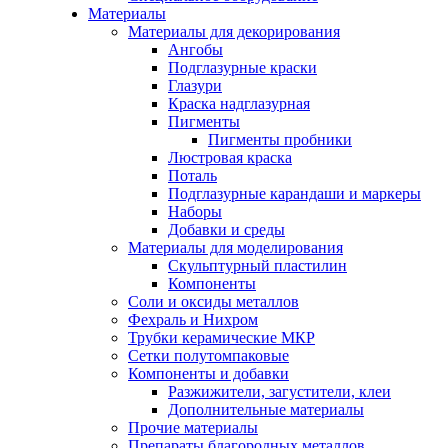
Материалы
Материалы для декорирования
Ангобы
Подглазурные краски
Глазури
Краска надглазурная
Пигменты
Пигменты пробники
Люстровая краска
Поталь
Подглазурные карандаши и маркеры
Наборы
Добавки и среды
Материалы для моделирования
Скульптурный пластилин
Компоненты
Соли и оксиды металлов
Фехраль и Нихром
Трубки керамические МКР
Сетки полутомпаковые
Компоненты и добавки
Разжижители, загустители, клеи
Дополнительные материалы
Прочие материалы
Препараты благородных металлов