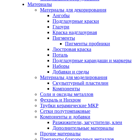
Материалы
Материалы для декорирования
Ангобы
Подглазурные краски
Глазури
Краска надглазурная
Пигменты
Пигменты пробники
Люстровая краска
Поталь
Подглазурные карандаши и маркеры
Наборы
Добавки и среды
Материалы для моделирования
Скульптурный пластилин
Компоненты
Соли и оксиды металлов
Фехраль и Нихром
Трубки керамические МКР
Сетки полутомпаковые
Компоненты и добавки
Разжижители, загустители, клеи
Дополнительные материалы
Прочие материалы
Препараты благородных металлов