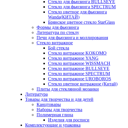
Стекло для фьюзинга BULLSEYE
Стекло для фьюзинга SPECTRUM
Стекло цветное для фьюзинга
Wanda(КИТАЙ)
Брянское цветное стекло StarGlass
Формы для фьюзинга
Литература по стеклу
Печи для фьюзинга и моллирования
Стекло витражное
Бой стекла
Стекло витражное KOKOMO
Стекло витражное YANG
Стекло витражное WISSMACH
Стекло витражное BULLSEYE
Стекло витражное SPECTRUM
Стекло витражное UROBOROS
Стекло цветное витражное (Китай)
Плиты для стеклянной мозаики
Литература
Товары для творчества и для детей
Канцтовары
Наборы для творчества
Полимерная глина
Изделия для росписи
Комплектующие и упаковка