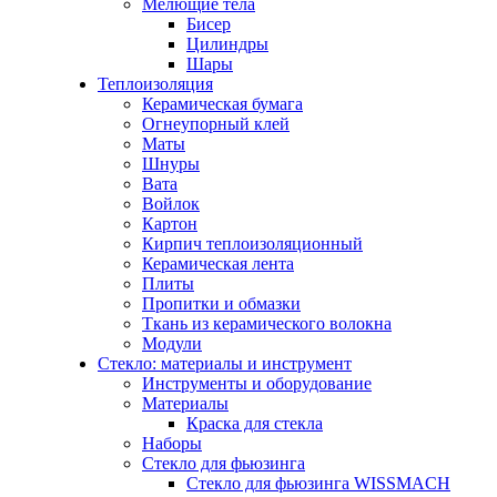
Мелющие тела
Бисер
Цилиндры
Шары
Теплоизоляция
Керамическая бумага
Огнеупорный клей
Маты
Шнуры
Вата
Войлок
Картон
Кирпич теплоизоляционный
Керамическая лента
Плиты
Пропитки и обмазки
Ткань из керамического волокна
Модули
Стекло: материалы и инструмент
Инструменты и оборудование
Материалы
Краска для стекла
Наборы
Стекло для фьюзинга
Стекло для фьюзинга WISSMACH