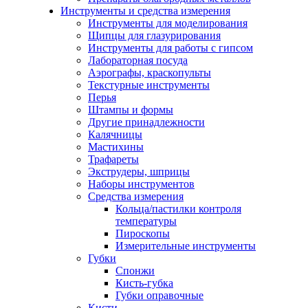
Инструменты и средства измерения
Инструменты для моделирования
Щипцы для глазурирования
Инструменты для работы с гипсом
Лабораторная посуда
Аэрографы, краскопульты
Текстурные инструменты
Перья
Штампы и формы
Другие принадлежности
Калячницы
Мастихины
Трафареты
Экструдеры, шприцы
Наборы инструментов
Средства измерения
Кольца/пастилки контроля
температуры
Пироскопы
Измерительные инструменты
Губки
Спонжи
Кисть-губка
Губки оправочные
Кисти