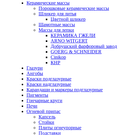
Керамические массы
Порошковые керамические массы
Шликер для литья
Цветной шликер
Шамотные массы
Массы для лепки
КЕРАМИКА ГЖЕЛИ
ARNO WITGERT
Добрушский фарфоровый завод
GOERG & SCHNEIDER
Cinikop
КНР
Глазури
Ангобы
Краски подглазурные
Краски надглазурные
Карандаши и маркеры подглазурные
Пигменты
Гончарные круги
Печи
Огневой припас
Капсель
Стойки
Плиты огнеупорные
Подставки