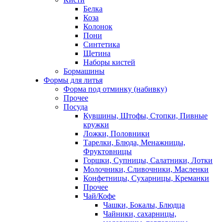
Белка
Коза
Колонок
Пони
Синтетика
Щетина
Наборы кистей
Бормашины
Формы для литья
Форма под отминку (набивку)
Прочее
Посуда
Кувшины, Штофы, Стопки, Пивные
кружки
Ложки, Половники
Тарелки, Блюда, Менажницы,
Фруктовницы
Горшки, Супницы, Салатники, Лотки
Молочники, Сливочники, Масленки
Конфетницы, Сухарницы, Креманки
Прочее
Чай/Кофе
Чашки, Бокалы, Блюдца
Чайники, сахарницы,