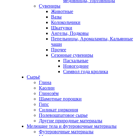
медовницы, тортовницы
Сувениры
Животные
Вазы
Колокольчики
Шкатулки
Ангелы, Подковы
Пепельницы, Аромалампы, Кальянные
чаши
Прочее
Сезонные сувениры
Пасхальные
Новогодние
Символ года кролика
Сырьё
Глина
Каолин
Глинозём
Шамотные порошки
Гипс
Силикат циркония
Полевошпатовое сырье
Другие природные материалы
Мелющие тела и футеровочные материалы
Футеровочные материалы