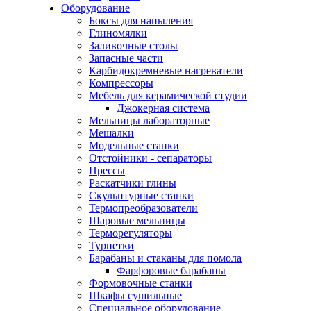
Оборудование
Боксы для напыления
Глиномялки
Заливочные столы
Запасные части
Карбидокремневые нагреватели
Компрессоры
Мебель для керамической студии
Джокерная система
Мельницы лабораторные
Мешалки
Модельные станки
Отстойники - сепараторы
Прессы
Раскатчики глины
Скульптурные станки
Термопреобразователи
Шаровые мельницы
Терморегуляторы
Турнетки
Барабаны и стаканы для помола
Фарфоровые барабаны
Формовочные станки
Шкафы сушильные
Специальное оборудование