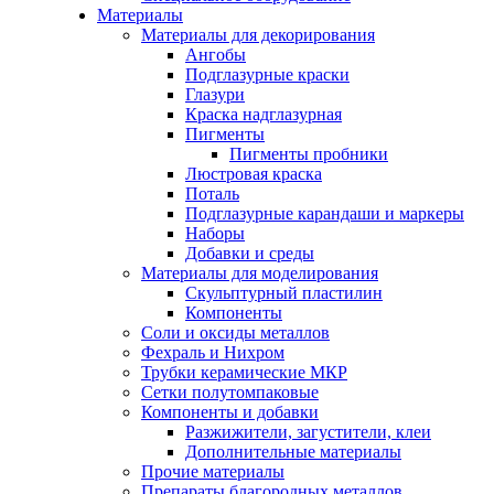
Материалы
Материалы для декорирования
Ангобы
Подглазурные краски
Глазури
Краска надглазурная
Пигменты
Пигменты пробники
Люстровая краска
Поталь
Подглазурные карандаши и маркеры
Наборы
Добавки и среды
Материалы для моделирования
Скульптурный пластилин
Компоненты
Соли и оксиды металлов
Фехраль и Нихром
Трубки керамические МКР
Сетки полутомпаковые
Компоненты и добавки
Разжижители, загустители, клеи
Дополнительные материалы
Прочие материалы
Препараты благородных металлов