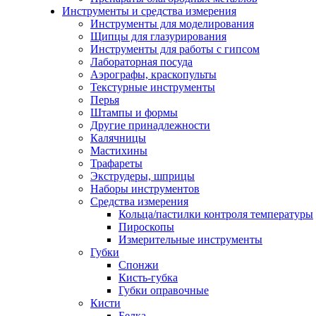
Инструменты и средства измерения
Инструменты для моделирования
Щипцы для глазурирования
Инструменты для работы с гипсом
Лабораторная посуда
Аэрографы, краскопульты
Текстурные инструменты
Перья
Штампы и формы
Другие принадлежности
Калячницы
Мастихины
Трафареты
Экструдеры, шприцы
Наборы инструментов
Средства измерения
Кольца/пастилки контроля температуры
Пироскопы
Измерительные инструменты
Губки
Спонжи
Кисть-губка
Губки оправочные
Кисти
Белка