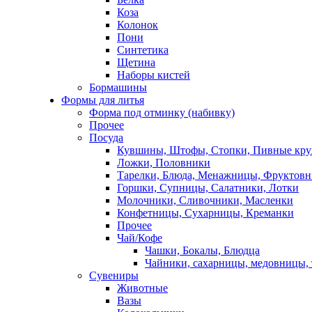
Коза
Колонок
Пони
Синтетика
Щетина
Наборы кистей
Бормашины
Формы для литья
Форма под отминку (набивку)
Прочее
Посуда
Кувшины, Штофы, Стопки, Пивные кр
Ложки, Половники
Тарелки, Блюда, Менажницы, Фруктов
Горшки, Супницы, Салатники, Лотки
Молочники, Сливочники, Масленки
Конфетницы, Сухарницы, Креманки
Прочее
Чай/Кофе
Чашки, Бокалы, Блюдца
Чайники, сахарницы, медовницы,
Сувениры
Животные
Вазы