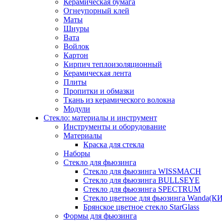
Керамическая бумага
Огнеупорный клей
Маты
Шнуры
Вата
Войлок
Картон
Кирпич теплоизоляционный
Керамическая лента
Плиты
Пропитки и обмазки
Ткань из керамического волокна
Модули
Стекло: материалы и инструмент
Инструменты и оборудование
Материалы
Краска для стекла
Наборы
Стекло для фьюзинга
Стекло для фьюзинга WISSMACH
Стекло для фьюзинга BULLSEYE
Стекло для фьюзинга SPECTRUM
Стекло цветное для фьюзинга Wanda(К
Брянское цветное стекло StarGlass
Формы для фьюзинга