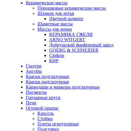
Керамические массы
Порошковые керамические массы
Шликер для литья
Цветной шликер
Шамотные массы
Массы для лепки
КЕРАМИКА ГЖЕЛИ
ARNO WITGERT
Добрушский фарфоровый завод
GOERG & SCHNEIDER
Cinikop
КНР
Глазури
Ангобы
Краски подглазурные
Краски надглазурные
Карандаши и маркеры подглазурные
Пигменты
Гончарные круги
Печи
Огневой припас
Капсель
Стойки
Плиты огнеупорные
Подставки