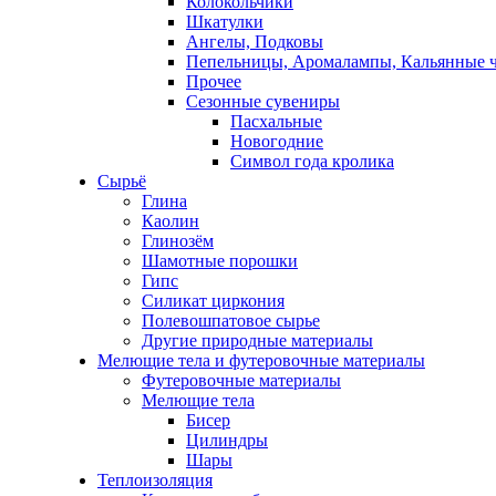
Колокольчики
Шкатулки
Ангелы, Подковы
Пепельницы, Аромалампы, Кальянные 
Прочее
Сезонные сувениры
Пасхальные
Новогодние
Символ года кролика
Сырьё
Глина
Каолин
Глинозём
Шамотные порошки
Гипс
Силикат циркония
Полевошпатовое сырье
Другие природные материалы
Мелющие тела и футеровочные материалы
Футеровочные материалы
Мелющие тела
Бисер
Цилиндры
Шары
Теплоизоляция