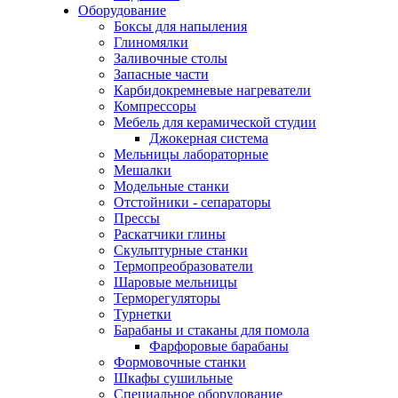
Оборудование
Боксы для напыления
Глиномялки
Заливочные столы
Запасные части
Карбидокремневые нагреватели
Компрессоры
Мебель для керамической студии
Джокерная система
Мельницы лабораторные
Мешалки
Модельные станки
Отстойники - сепараторы
Прессы
Раскатчики глины
Скульптурные станки
Термопреобразователи
Шаровые мельницы
Терморегуляторы
Турнетки
Барабаны и стаканы для помола
Фарфоровые барабаны
Формовочные станки
Шкафы сушильные
Специальное оборудование