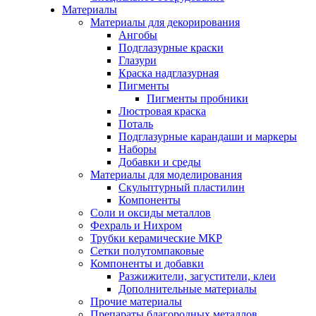
Материалы
Материалы для декорирования
Ангобы
Подглазурные краски
Глазури
Краска надглазурная
Пигменты
Пигменты пробники
Люстровая краска
Поталь
Подглазурные карандаши и маркеры
Наборы
Добавки и среды
Материалы для моделирования
Скульптурный пластилин
Компоненты
Соли и оксиды металлов
Фехраль и Нихром
Трубки керамические МКР
Сетки полутомпаковые
Компоненты и добавки
Разжижители, загустители, клеи
Дополнительные материалы
Прочие материалы
Препараты благородных металлов