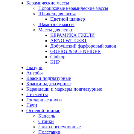
Керамические массы
Порошковые керамические массы
Шликер для литья
Цветной шликер
Шамотные массы
Массы для лепки
КЕРАМИКА ГЖЕЛИ
ARNO WITGERT
Добрушский фарфоровый завод
GOERG & SCHNEIDER
Cinikop
КНР
Глазури
Ангобы
Краски подглазурные
Краски надглазурные
Карандаши и маркеры подглазурные
Пигменты
Гончарные круги
Печи
Огневой припас
Капсель
Стойки
Плиты огнеупорные
Подставки