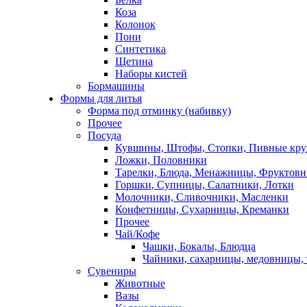
Коза
Колонок
Пони
Синтетика
Щетина
Наборы кистей
Бормашины
Формы для литья
Форма под отминку (набивку)
Прочее
Посуда
Кувшины, Штофы, Стопки, Пивные кр
Ложки, Половники
Тарелки, Блюда, Менажницы, Фруктов
Горшки, Супницы, Салатники, Лотки
Молочники, Сливочники, Масленки
Конфетницы, Сухарницы, Креманки
Прочее
Чай/Кофе
Чашки, Бокалы, Блюдца
Чайники, сахарницы, медовницы,
Сувениры
Животные
Вазы