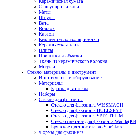
Керамическая бумага
Огнеупорный клей
Маты
Шнуры
Вата
Войлок
Картон
Кирпич теплоизоляционный
Керамическая лента
Плиты
Пропитки и обмазки
Ткань из керамического волокна
Модули
Стекло: материалы и инструмент
Инструменты и оборудование
Материалы
Краска для стекла
Наборы
Стекло для фьюзинга
Стекло для фьюзинга WISSMACH
Стекло для фьюзинга BULLSEYE
Стекло для фьюзинга SPECTRUM
Стекло цветное для фьюзинга Wanda(К
Брянское цветное стекло StarGlass
Формы для фьюзинга