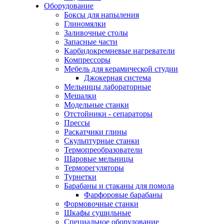
Оборудование
Боксы для напыления
Глиномялки
Заливочные столы
Запасные части
Карбидокремневые нагреватели
Компрессоры
Мебель для керамической студии
Джокерная система
Мельницы лабораторные
Мешалки
Модельные станки
Отстойники - сепараторы
Прессы
Раскатчики глины
Скульптурные станки
Термопреобразователи
Шаровые мельницы
Терморегуляторы
Турнетки
Барабаны и стаканы для помола
Фарфоровые барабаны
Формовочные станки
Шкафы сушильные
Специальное оборудование