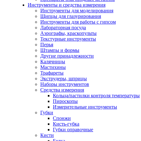
Инструменты и средства измерения
Инструменты для моделирования
Щипцы для глазурирования
Инструменты для работы с гипсом
Лабораторная посуда
Аэрографы, краскопульты
Текстурные инструменты
Перья
Штампы и формы
Другие принадлежности
Калячницы
Мастихины
Трафареты
Экструдеры, шприцы
Наборы инструментов
Средства измерения
Кольца/пастилки контроля температуры
Пироскопы
Измерительные инструменты
Губки
Спонжи
Кисть-губка
Губки оправочные
Кисти
Белка