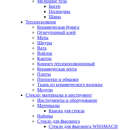
Мелющие тела
Бисер
Цилиндры
Шары
Теплоизоляция
Керамическая бумага
Огнеупорный клей
Маты
Шнуры
Вата
Войлок
Картон
Кирпич теплоизоляционный
Керамическая лента
Плиты
Пропитки и обмазки
Ткань из керамического волокна
Модули
Стекло: материалы и инструмент
Инструменты и оборудование
Материалы
Краска для стекла
Наборы
Стекло для фьюзинга
Стекло для фьюзинга WISSMACH