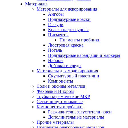
Материалы
Материалы для декорирования
Ангобы
Подглазурные краски
Глазури
Краска надглазурная
Пигменты
Пигменты пробники
Люстровая краска
Поталь
Подглазурные карандаши и маркеры
Наборы
Добавки и среды
Материалы для моделирования
Скульптурный пластилин
Компоненты
Соли и оксиды металлов
Фехраль и Нихром
Трубки керамические МКР
Сетки полутомпаковые
Компоненты и добавки
Разжижители, загустители, клеи
Дополнительные материалы
Прочие материалы
Препараты благородных металлов