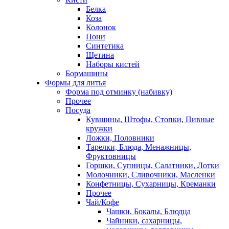
Белка
Коза
Колонок
Пони
Синтетика
Щетина
Наборы кистей
Бормашины
Формы для литья
Форма под отминку (набивку)
Прочее
Посуда
Кувшины, Штофы, Стопки, Пивные
кружки
Ложки, Половники
Тарелки, Блюда, Менажницы,
Фруктовницы
Горшки, Супницы, Салатники, Лотки
Молочники, Сливочники, Масленки
Конфетницы, Сухарницы, Креманки
Прочее
Чай/Кофе
Чашки, Бокалы, Блюдца
Чайники, сахарницы,