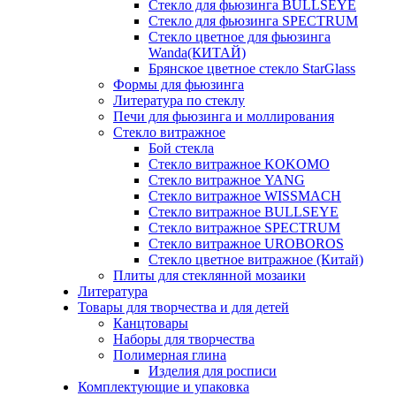
Стекло для фьюзинга BULLSEYE
Стекло для фьюзинга SPECTRUM
Стекло цветное для фьюзинга
Wanda(КИТАЙ)
Брянское цветное стекло StarGlass
Формы для фьюзинга
Литература по стеклу
Печи для фьюзинга и моллирования
Стекло витражное
Бой стекла
Стекло витражное KOKOMO
Стекло витражное YANG
Стекло витражное WISSMACH
Стекло витражное BULLSEYE
Стекло витражное SPECTRUM
Стекло витражное UROBOROS
Стекло цветное витражное (Китай)
Плиты для стеклянной мозаики
Литература
Товары для творчества и для детей
Канцтовары
Наборы для творчества
Полимерная глина
Изделия для росписи
Комплектующие и упаковка