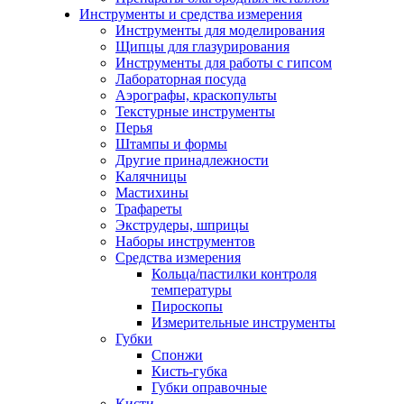
Инструменты и средства измерения
Инструменты для моделирования
Щипцы для глазурирования
Инструменты для работы с гипсом
Лабораторная посуда
Аэрографы, краскопульты
Текстурные инструменты
Перья
Штампы и формы
Другие принадлежности
Калячницы
Мастихины
Трафареты
Экструдеры, шприцы
Наборы инструментов
Средства измерения
Кольца/пастилки контроля
температуры
Пироскопы
Измерительные инструменты
Губки
Спонжи
Кисть-губка
Губки оправочные
Кисти