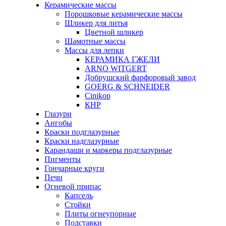
Керамические массы
Порошковые керамические массы
Шликер для литья
Цветной шликер
Шамотные массы
Массы для лепки
КЕРАМИКА ГЖЕЛИ
ARNO WITGERT
Добрушский фарфоровый завод
GOERG & SCHNEIDER
Cinikop
КНР
Глазури
Ангобы
Краски подглазурные
Краски надглазурные
Карандаши и маркеры подглазурные
Пигменты
Гончарные круги
Печи
Огневой припас
Капсель
Стойки
Плиты огнеупорные
Подставки