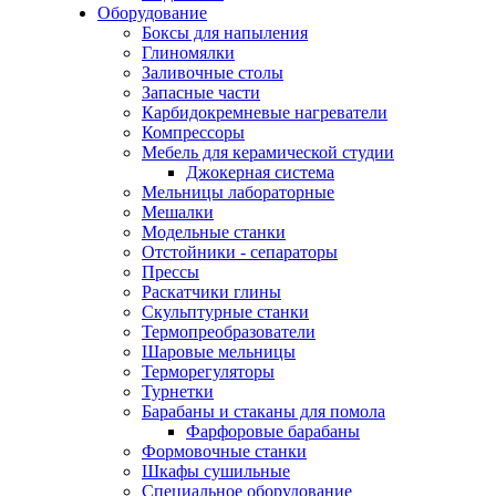
Оборудование
Боксы для напыления
Глиномялки
Заливочные столы
Запасные части
Карбидокремневые нагреватели
Компрессоры
Мебель для керамической студии
Джокерная система
Мельницы лабораторные
Мешалки
Модельные станки
Отстойники - сепараторы
Прессы
Раскатчики глины
Скульптурные станки
Термопреобразователи
Шаровые мельницы
Терморегуляторы
Турнетки
Барабаны и стаканы для помола
Фарфоровые барабаны
Формовочные станки
Шкафы сушильные
Специальное оборудование