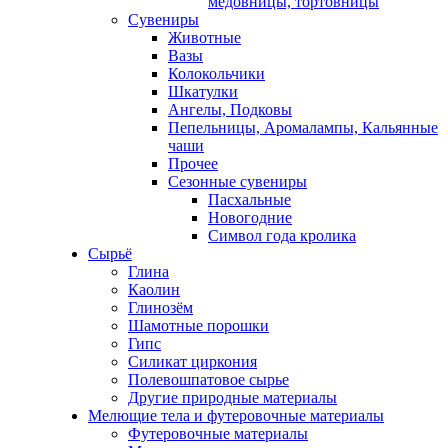
медовницы, тортовницы
Сувениры
Животные
Вазы
Колокольчики
Шкатулки
Ангелы, Подковы
Пепельницы, Аромалампы, Кальянные
чаши
Прочее
Сезонные сувениры
Пасхальные
Новогодние
Символ года кролика
Сырьё
Глина
Каолин
Глинозём
Шамотные порошки
Гипс
Силикат циркония
Полевошпатовое сырье
Другие природные материалы
Мелющие тела и футеровочные материалы
Футеровочные материалы