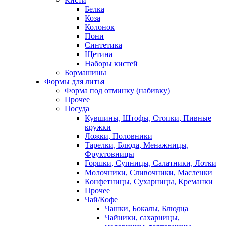
Белка
Коза
Колонок
Пони
Синтетика
Щетина
Наборы кистей
Бормашины
Формы для литья
Форма под отминку (набивку)
Прочее
Посуда
Кувшины, Штофы, Стопки, Пивные
кружки
Ложки, Половники
Тарелки, Блюда, Менажницы,
Фруктовницы
Горшки, Супницы, Салатники, Лотки
Молочники, Сливочники, Масленки
Конфетницы, Сухарницы, Креманки
Прочее
Чай/Кофе
Чашки, Бокалы, Блюдца
Чайники, сахарницы,