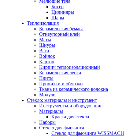
Мелющие тела
Бисер
Цилиндры
Шары
Теплоизоляция
Керамическая бумага
Огнеупорный клей
Маты
Шнуры
Вата
Войлок
Картон
Кирпич теплоизоляционный
Керамическая лента
Плиты
Пропитки и обмазки
Ткань из керамического волокна
Модули
Стекло: материалы и инструмент
Инструменты и оборудование
Материалы
Краска для стекла
Наборы
Стекло для фьюзинга
Стекло для фьюзинга WISSMACH