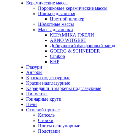
Керамические массы
Порошковые керамические массы
Шликер для литья
Цветной шликер
Шамотные массы
Массы для лепки
КЕРАМИКА ГЖЕЛИ
ARNO WITGERT
Добрушский фарфоровый завод
GOERG & SCHNEIDER
Cinikop
КНР
Глазури
Ангобы
Краски подглазурные
Краски надглазурные
Карандаши и маркеры подглазурные
Пигменты
Гончарные круги
Печи
Огневой припас
Капсель
Стойки
Плиты огнеупорные
Подставки