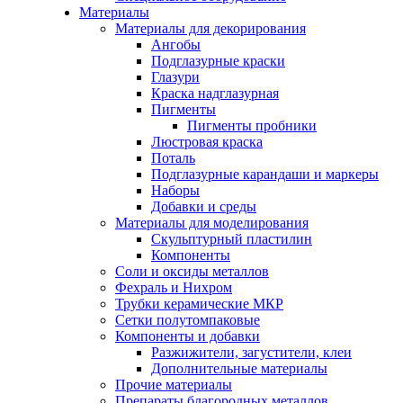
Материалы
Материалы для декорирования
Ангобы
Подглазурные краски
Глазури
Краска надглазурная
Пигменты
Пигменты пробники
Люстровая краска
Поталь
Подглазурные карандаши и маркеры
Наборы
Добавки и среды
Материалы для моделирования
Скульптурный пластилин
Компоненты
Соли и оксиды металлов
Фехраль и Нихром
Трубки керамические МКР
Сетки полутомпаковые
Компоненты и добавки
Разжижители, загустители, клеи
Дополнительные материалы
Прочие материалы
Препараты благородных металлов