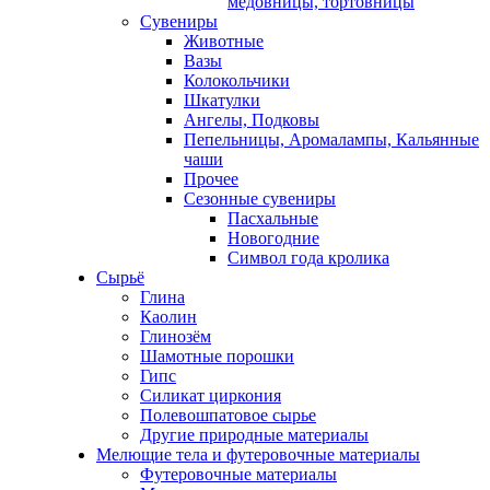
медовницы, тортовницы
Сувениры
Животные
Вазы
Колокольчики
Шкатулки
Ангелы, Подковы
Пепельницы, Аромалампы, Кальянные
чаши
Прочее
Сезонные сувениры
Пасхальные
Новогодние
Символ года кролика
Сырьё
Глина
Каолин
Глинозём
Шамотные порошки
Гипс
Силикат циркония
Полевошпатовое сырье
Другие природные материалы
Мелющие тела и футеровочные материалы
Футеровочные материалы