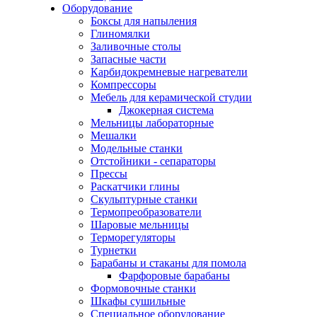
Оборудование
Боксы для напыления
Глиномялки
Заливочные столы
Запасные части
Карбидокремневые нагреватели
Компрессоры
Мебель для керамической студии
Джокерная система
Мельницы лабораторные
Мешалки
Модельные станки
Отстойники - сепараторы
Прессы
Раскатчики глины
Скульптурные станки
Термопреобразователи
Шаровые мельницы
Терморегуляторы
Турнетки
Барабаны и стаканы для помола
Фарфоровые барабаны
Формовочные станки
Шкафы сушильные
Специальное оборудование