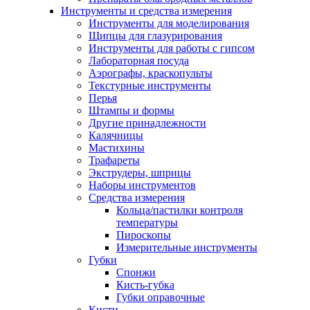
Инструменты и средства измерения
Инструменты для моделирования
Щипцы для глазурирования
Инструменты для работы с гипсом
Лабораторная посуда
Аэрографы, краскопульты
Текстурные инструменты
Перья
Штампы и формы
Другие принадлежности
Калячницы
Мастихины
Трафареты
Экструдеры, шприцы
Наборы инструментов
Средства измерения
Кольца/пастилки контроля
температуры
Пироскопы
Измерительные инструменты
Губки
Спонжи
Кисть-губка
Губки оправочные
Кисти