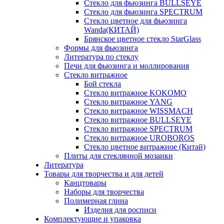
Стекло для фьюзинга BULLSEYE
Стекло для фьюзинга SPECTRUM
Стекло цветное для фьюзинга
Wanda(КИТАЙ)
Брянское цветное стекло StarGlass
Формы для фьюзинга
Литература по стеклу
Печи для фьюзинга и моллирования
Стекло витражное
Бой стекла
Стекло витражное KOKOMO
Стекло витражное YANG
Стекло витражное WISSMACH
Стекло витражное BULLSEYE
Стекло витражное SPECTRUM
Стекло витражное UROBOROS
Стекло цветное витражное (Китай)
Плиты для стеклянной мозаики
Литература
Товары для творчества и для детей
Канцтовары
Наборы для творчества
Полимерная глина
Изделия для росписи
Комплектующие и упаковка