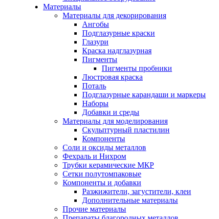
Материалы
Материалы для декорирования
Ангобы
Подглазурные краски
Глазури
Краска надглазурная
Пигменты
Пигменты пробники
Люстровая краска
Поталь
Подглазурные карандаши и маркеры
Наборы
Добавки и среды
Материалы для моделирования
Скульптурный пластилин
Компоненты
Соли и оксиды металлов
Фехраль и Нихром
Трубки керамические МКР
Сетки полутомпаковые
Компоненты и добавки
Разжижители, загустители, клеи
Дополнительные материалы
Прочие материалы
Препараты благородных металлов