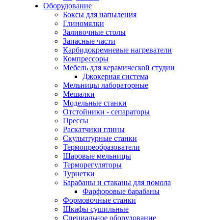
Оборудование
Боксы для напыления
Глиномялки
Заливочные столы
Запасные части
Карбидокремневые нагреватели
Компрессоры
Мебель для керамической студии
Джокерная система
Мельницы лабораторные
Мешалки
Модельные станки
Отстойники - сепараторы
Прессы
Раскатчики глины
Скульптурные станки
Термопреобразователи
Шаровые мельницы
Терморегуляторы
Турнетки
Барабаны и стаканы для помола
Фарфоровые барабаны
Формовочные станки
Шкафы сушильные
Специальное оборудование