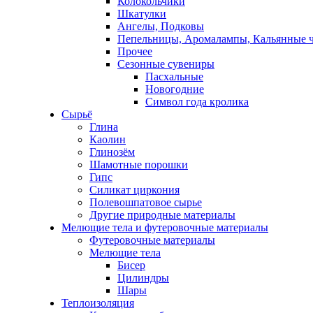
Колокольчики
Шкатулки
Ангелы, Подковы
Пепельницы, Аромалампы, Кальянные 
Прочее
Сезонные сувениры
Пасхальные
Новогодние
Символ года кролика
Сырьё
Глина
Каолин
Глинозём
Шамотные порошки
Гипс
Силикат циркония
Полевошпатовое сырье
Другие природные материалы
Мелющие тела и футеровочные материалы
Футеровочные материалы
Мелющие тела
Бисер
Цилиндры
Шары
Теплоизоляция