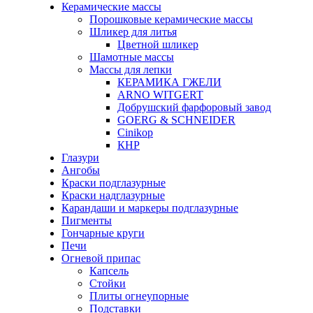
Керамические массы
Порошковые керамические массы
Шликер для литья
Цветной шликер
Шамотные массы
Массы для лепки
КЕРАМИКА ГЖЕЛИ
ARNO WITGERT
Добрушский фарфоровый завод
GOERG & SCHNEIDER
Cinikop
КНР
Глазури
Ангобы
Краски подглазурные
Краски надглазурные
Карандаши и маркеры подглазурные
Пигменты
Гончарные круги
Печи
Огневой припас
Капсель
Стойки
Плиты огнеупорные
Подставки