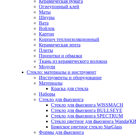
Керамическая бумага
Огнеупорный клей
Маты
Шнуры
Вата
Войлок
Картон
Кирпич теплоизоляционный
Керамическая лента
Плиты
Пропитки и обмазки
Ткань из керамического волокна
Модули
Стекло: материалы и инструмент
Инструменты и оборудование
Материалы
Краска для стекла
Наборы
Стекло для фьюзинга
Стекло для фьюзинга WISSMACH
Стекло для фьюзинга BULLSEYE
Стекло для фьюзинга SPECTRUM
Стекло цветное для фьюзинга Wanda(К
Брянское цветное стекло StarGlass
Формы для фьюзинга