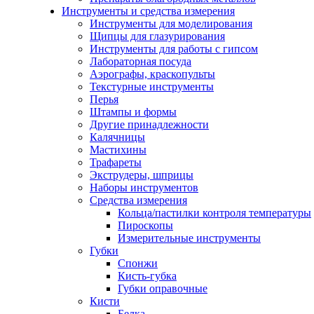
Инструменты и средства измерения
Инструменты для моделирования
Щипцы для глазурирования
Инструменты для работы с гипсом
Лабораторная посуда
Аэрографы, краскопульты
Текстурные инструменты
Перья
Штампы и формы
Другие принадлежности
Калячницы
Мастихины
Трафареты
Экструдеры, шприцы
Наборы инструментов
Средства измерения
Кольца/пастилки контроля температуры
Пироскопы
Измерительные инструменты
Губки
Спонжи
Кисть-губка
Губки оправочные
Кисти
Белка