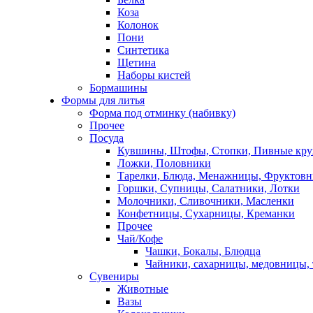
Коза
Колонок
Пони
Синтетика
Щетина
Наборы кистей
Бормашины
Формы для литья
Форма под отминку (набивку)
Прочее
Посуда
Кувшины, Штофы, Стопки, Пивные кр
Ложки, Половники
Тарелки, Блюда, Менажницы, Фруктов
Горшки, Супницы, Салатники, Лотки
Молочники, Сливочники, Масленки
Конфетницы, Сухарницы, Креманки
Прочее
Чай/Кофе
Чашки, Бокалы, Блюдца
Чайники, сахарницы, медовницы,
Сувениры
Животные
Вазы