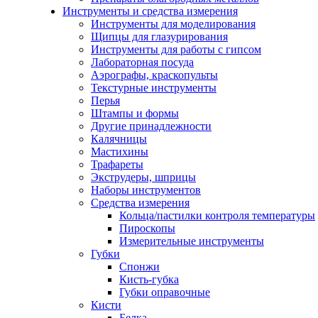
Инструменты и средства измерения
Инструменты для моделирования
Щипцы для глазурирования
Инструменты для работы с гипсом
Лабораторная посуда
Аэрографы, краскопульты
Текстурные инструменты
Перья
Штампы и формы
Другие принадлежности
Калячницы
Мастихины
Трафареты
Экструдеры, шприцы
Наборы инструментов
Средства измерения
Кольца/пастилки контроля температуры
Пироскопы
Измерительные инструменты
Губки
Спонжи
Кисть-губка
Губки оправочные
Кисти
Белка