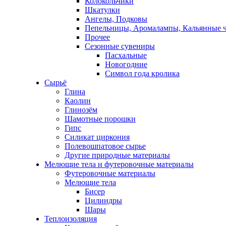
Колокольчики
Шкатулки
Ангелы, Подковы
Пепельницы, Аромалампы, Кальянные 
Прочее
Сезонные сувениры
Пасхальные
Новогодние
Символ года кролика
Сырьё
Глина
Каолин
Глинозём
Шамотные порошки
Гипс
Силикат циркония
Полевошпатовое сырье
Другие природные материалы
Мелющие тела и футеровочные материалы
Футеровочные материалы
Мелющие тела
Бисер
Цилиндры
Шары
Теплоизоляция