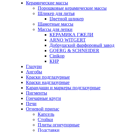
Керамические массы
Порошковые керамические массы
Шликер для литья
Цветной шликер
Шамотные массы
Массы для лепки
КЕРАМИКА ГЖЕЛИ
ARNO WITGERT
Добрушский фарфоровый завод
GOERG & SCHNEIDER
Cinikop
КНР
Глазури
Ангобы
Краски подглазурные
Краски надглазурные
Карандаши и маркеры подглазурные
Пигменты
Гончарные круги
Печи
Огневой припас
Капсель
Стойки
Плиты огнеупорные
Подставки