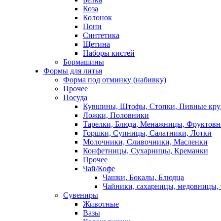
Коза
Колонок
Пони
Синтетика
Щетина
Наборы кистей
Бормашины
Формы для литья
Форма под отминку (набивку)
Прочее
Посуда
Кувшины, Штофы, Стопки, Пивные кр
Ложки, Половники
Тарелки, Блюда, Менажницы, Фруктов
Горшки, Супницы, Салатники, Лотки
Молочники, Сливочники, Масленки
Конфетницы, Сухарницы, Креманки
Прочее
Чай/Кофе
Чашки, Бокалы, Блюдца
Чайники, сахарницы, медовницы,
Сувениры
Животные
Вазы