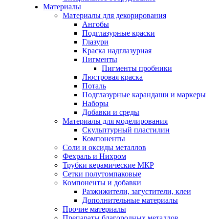
Материалы
Материалы для декорирования
Ангобы
Подглазурные краски
Глазури
Краска надглазурная
Пигменты
Пигменты пробники
Люстровая краска
Поталь
Подглазурные карандаши и маркеры
Наборы
Добавки и среды
Материалы для моделирования
Скульптурный пластилин
Компоненты
Соли и оксиды металлов
Фехраль и Нихром
Трубки керамические МКР
Сетки полутомпаковые
Компоненты и добавки
Разжижители, загустители, клеи
Дополнительные материалы
Прочие материалы
Препараты благородных металлов