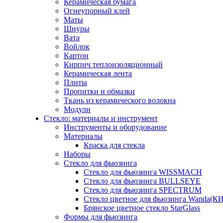
Керамическая бумага
Огнеупорный клей
Маты
Шнуры
Вата
Войлок
Картон
Кирпич теплоизоляционный
Керамическая лента
Плиты
Пропитки и обмазки
Ткань из керамического волокна
Модули
Стекло: материалы и инструмент
Инструменты и оборудование
Материалы
Краска для стекла
Наборы
Стекло для фьюзинга
Стекло для фьюзинга WISSMACH
Стекло для фьюзинга BULLSEYE
Стекло для фьюзинга SPECTRUM
Стекло цветное для фьюзинга Wanda(К
Брянское цветное стекло StarGlass
Формы для фьюзинга