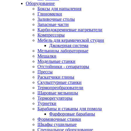
Оборудование
Боксы для напыления
Глиномялки
Заливочные столы
Запасные части
Карбидокремневые нагреватели
Компрессоры
Мебель для керамической студии
Джокерная система
Мельницы лабораторные
Мешалки
Модельные станки
Отстойники - сепараторы
Прессы
Раскатчики глины
Скульптурные станки
Термопреобразователи
Шаровые мельницы
Терморегуляторы
Турнетки
Барабаны и стаканы для помола
Фарфоровые барабаны
Формовочные станки
Шкафы сушильные
Специальное оборудование