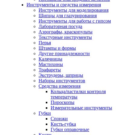
Инструменты и средства измерения
Инструменты для моделирования
Щипцы для глазурирования
Инструменты для работы с гипсом
Лабораторная посуда
Аэрографы, краскопульты
Текстурные инструменты
Перья
Штампы и формы
Другие принадлежности
Калячницы
Мастихины
Трафареты
Экструдеры, шприцы
Наборы инструментов
Средства измерения
Кольца/пастилки контроля
температуры
Пироскопы
Измерительные инструменты
Губки
Спонжи
Кисть-губка
Губки оправочные
Кисти