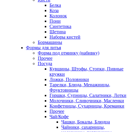
Белка
Коза
Колонок
Пони
Синтетика
Щетина
Наборы кистей
Бормашины
Формы для литья
Форма под отминку (набивку)
Прочее
Посуда
Кувшины, Штофы, Стопки, Пивные
кружки
Ложки, Половники
Тарелки, Блюда, Менажницы,
Фруктовницы
Горшки, Супницы, Салатники, Лотки
Молочники, Сливочники, Масленки
Конфетницы, Сухарницы, Креманки
Прочее
Чай/Кофе
Чашки, Бокалы, Блюдца
Чайники, сахарницы,