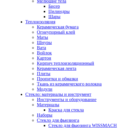
Мелющие тела
Бисер
Цилиндры
Шары
Теплоизоляция
Керамическая бумага
Огнеупорный клей
Маты
Шнуры
Вата
Войлок
Картон
Кирпич теплоизоляционный
Керамическая лента
Плиты
Пропитки и обмазки
Ткань из керамического волокна
Модули
Стекло: материалы и инструмент
Инструменты и оборудование
Материалы
Краска для стекла
Наборы
Стекло для фьюзинга
Стекло для фьюзинга WISSMACH