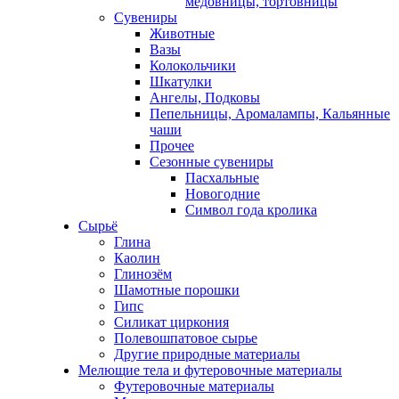
медовницы, тортовницы
Сувениры
Животные
Вазы
Колокольчики
Шкатулки
Ангелы, Подковы
Пепельницы, Аромалампы, Кальянные
чаши
Прочее
Сезонные сувениры
Пасхальные
Новогодние
Символ года кролика
Сырьё
Глина
Каолин
Глинозём
Шамотные порошки
Гипс
Силикат циркония
Полевошпатовое сырье
Другие природные материалы
Мелющие тела и футеровочные материалы
Футеровочные материалы