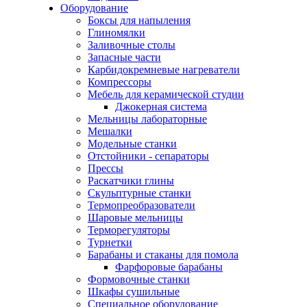
Оборудование
Боксы для напыления
Глиномялки
Заливочные столы
Запасные части
Карбидокремневые нагреватели
Компрессоры
Мебель для керамической студии
Джокерная система
Мельницы лабораторные
Мешалки
Модельные станки
Отстойники - сепараторы
Прессы
Раскатчики глины
Скульптурные станки
Термопреобразователи
Шаровые мельницы
Терморегуляторы
Турнетки
Барабаны и стаканы для помола
Фарфоровые барабаны
Формовочные станки
Шкафы сушильные
Специальное оборудование