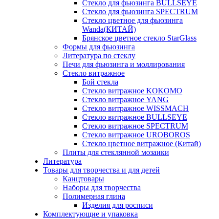
Стекло для фьюзинга BULLSEYE
Стекло для фьюзинга SPECTRUM
Стекло цветное для фьюзинга
Wanda(КИТАЙ)
Брянское цветное стекло StarGlass
Формы для фьюзинга
Литература по стеклу
Печи для фьюзинга и моллирования
Стекло витражное
Бой стекла
Стекло витражное KOKOMO
Стекло витражное YANG
Стекло витражное WISSMACH
Стекло витражное BULLSEYE
Стекло витражное SPECTRUM
Стекло витражное UROBOROS
Стекло цветное витражное (Китай)
Плиты для стеклянной мозаики
Литература
Товары для творчества и для детей
Канцтовары
Наборы для творчества
Полимерная глина
Изделия для росписи
Комплектующие и упаковка