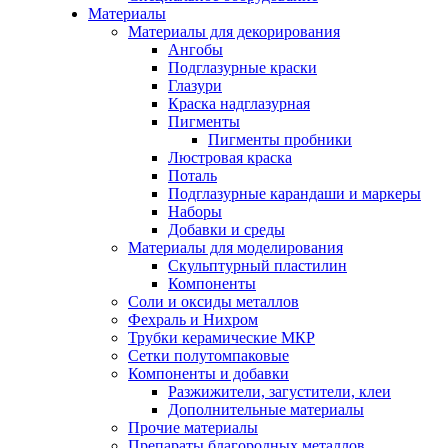
Материалы
Материалы для декорирования
Ангобы
Подглазурные краски
Глазури
Краска надглазурная
Пигменты
Пигменты пробники
Люстровая краска
Поталь
Подглазурные карандаши и маркеры
Наборы
Добавки и среды
Материалы для моделирования
Скульптурный пластилин
Компоненты
Соли и оксиды металлов
Фехраль и Нихром
Трубки керамические МКР
Сетки полутомпаковые
Компоненты и добавки
Разжижители, загустители, клеи
Дополнительные материалы
Прочие материалы
Препараты благородных металлов