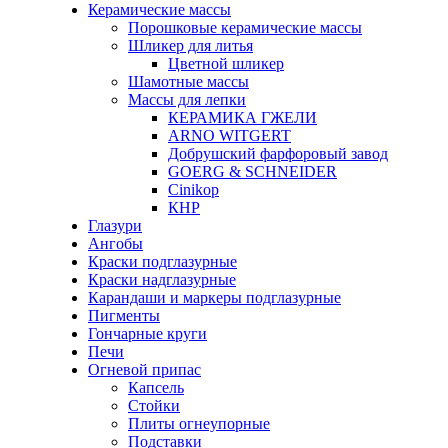
Керамические массы
Порошковые керамические массы
Шликер для литья
Цветной шликер
Шамотные массы
Массы для лепки
КЕРАМИКА ГЖЕЛИ
ARNO WITGERT
Добрушский фарфоровый завод
GOERG & SCHNEIDER
Cinikop
КНР
Глазури
Ангобы
Краски подглазурные
Краски надглазурные
Карандаши и маркеры подглазурные
Пигменты
Гончарные круги
Печи
Огневой припас
Капсель
Стойки
Плиты огнеупорные
Подставки