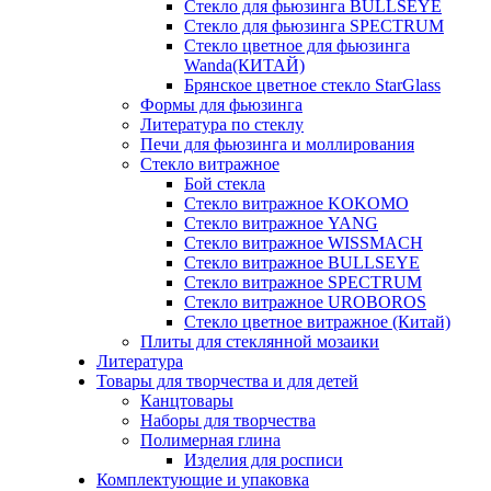
Стекло для фьюзинга BULLSEYE
Стекло для фьюзинга SPECTRUM
Стекло цветное для фьюзинга
Wanda(КИТАЙ)
Брянское цветное стекло StarGlass
Формы для фьюзинга
Литература по стеклу
Печи для фьюзинга и моллирования
Стекло витражное
Бой стекла
Стекло витражное KOKOMO
Стекло витражное YANG
Стекло витражное WISSMACH
Стекло витражное BULLSEYE
Стекло витражное SPECTRUM
Стекло витражное UROBOROS
Стекло цветное витражное (Китай)
Плиты для стеклянной мозаики
Литература
Товары для творчества и для детей
Канцтовары
Наборы для творчества
Полимерная глина
Изделия для росписи
Комплектующие и упаковка