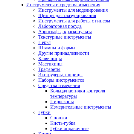
Инструменты и средства измерения
Инструменты для моделирования
Щипцы для глазурирования
Инструменты для работы с гипсом
Лабораторная посуда
Аэрографы, краскопульты
Текстурные инструменты
Перья
Штампы и формы
Другие принадлежности
Калячницы
Мастихины
Трафареты
Экструдеры, шприцы
Наборы инструментов
Средства измерения
Кольца/пастилки контроля
температуры
Пироскопы
Измерительные инструменты
Губки
Спонжи
Кисть-губка
Губки оправочные
Кисти