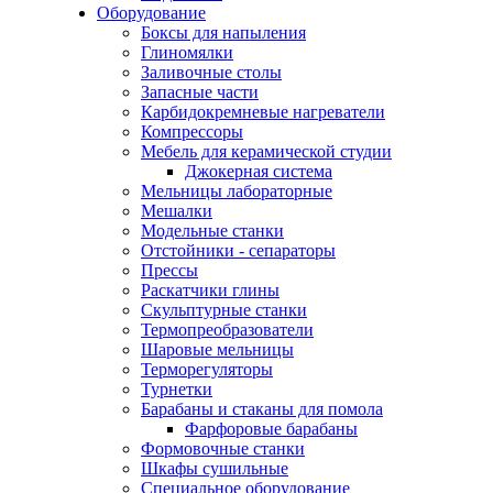
Оборудование
Боксы для напыления
Глиномялки
Заливочные столы
Запасные части
Карбидокремневые нагреватели
Компрессоры
Мебель для керамической студии
Джокерная система
Мельницы лабораторные
Мешалки
Модельные станки
Отстойники - сепараторы
Прессы
Раскатчики глины
Скульптурные станки
Термопреобразователи
Шаровые мельницы
Терморегуляторы
Турнетки
Барабаны и стаканы для помола
Фарфоровые барабаны
Формовочные станки
Шкафы сушильные
Специальное оборудование