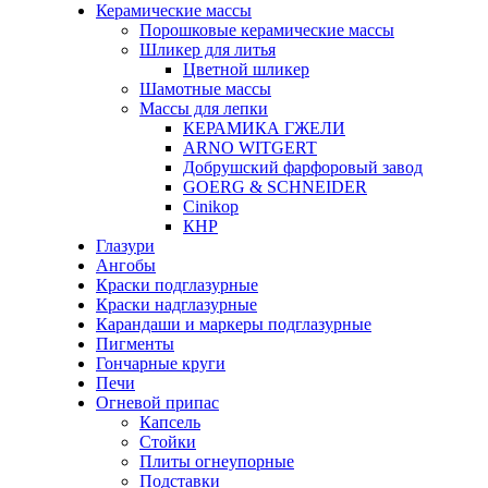
Керамические массы
Порошковые керамические массы
Шликер для литья
Цветной шликер
Шамотные массы
Массы для лепки
КЕРАМИКА ГЖЕЛИ
ARNO WITGERT
Добрушский фарфоровый завод
GOERG & SCHNEIDER
Cinikop
КНР
Глазури
Ангобы
Краски подглазурные
Краски надглазурные
Карандаши и маркеры подглазурные
Пигменты
Гончарные круги
Печи
Огневой припас
Капсель
Стойки
Плиты огнеупорные
Подставки