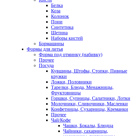
Белка
Коза
Колонок
Пони
Синтетика
Щетина
Наборы кистей
Бормашины
Формы для литья
Форма под отминку (набивку)
Прочее
Посуда
Кувшины, Штофы, Стопки, Пивные
кружки
Ложки, Половники
Тарелки, Блюда, Менажницы,
Фруктовницы
Горшки, Супницы, Салатники, Лотки
Молочники, Сливочники, Масленки
Конфетницы, Сухарницы, Креманки
Прочее
Чай/Кофе
Чашки, Бокалы, Блюдца
Чайники, сахарницы,