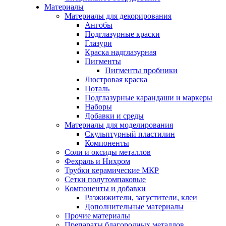
Материалы
Материалы для декорирования
Ангобы
Подглазурные краски
Глазури
Краска надглазурная
Пигменты
Пигменты пробники
Люстровая краска
Поталь
Подглазурные карандаши и маркеры
Наборы
Добавки и среды
Материалы для моделирования
Скульптурный пластилин
Компоненты
Соли и оксиды металлов
Фехраль и Нихром
Трубки керамические МКР
Сетки полутомпаковые
Компоненты и добавки
Разжижители, загустители, клеи
Дополнительные материалы
Прочие материалы
Препараты благородных металлов