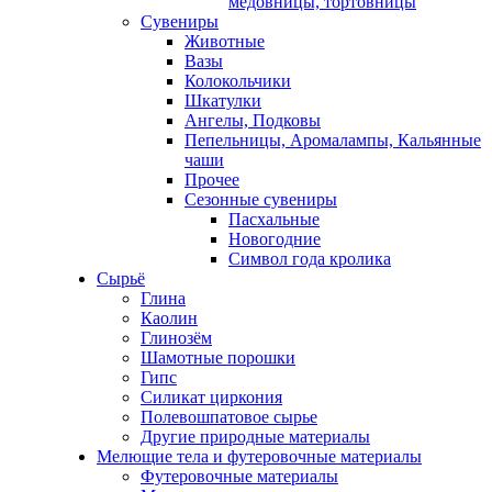
медовницы, тортовницы
Сувениры
Животные
Вазы
Колокольчики
Шкатулки
Ангелы, Подковы
Пепельницы, Аромалампы, Кальянные
чаши
Прочее
Сезонные сувениры
Пасхальные
Новогодние
Символ года кролика
Сырьё
Глина
Каолин
Глинозём
Шамотные порошки
Гипс
Силикат циркония
Полевошпатовое сырье
Другие природные материалы
Мелющие тела и футеровочные материалы
Футеровочные материалы