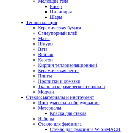
Мелющие тела
Бисер
Цилиндры
Шары
Теплоизоляция
Керамическая бумага
Огнеупорный клей
Маты
Шнуры
Вата
Войлок
Картон
Кирпич теплоизоляционный
Керамическая лента
Плиты
Пропитки и обмазки
Ткань из керамического волокна
Модули
Стекло: материалы и инструмент
Инструменты и оборудование
Материалы
Краска для стекла
Наборы
Стекло для фьюзинга
Стекло для фьюзинга WISSMACH