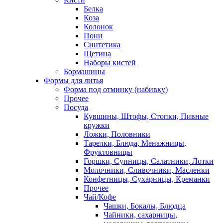
Белка
Коза
Колонок
Пони
Синтетика
Щетина
Наборы кистей
Бормашины
Формы для литья
Форма под отминку (набивку)
Прочее
Посуда
Кувшины, Штофы, Стопки, Пивные
кружки
Ложки, Половники
Тарелки, Блюда, Менажницы,
Фруктовницы
Горшки, Супницы, Салатники, Лотки
Молочники, Сливочники, Масленки
Конфетницы, Сухарницы, Креманки
Прочее
Чай/Кофе
Чашки, Бокалы, Блюдца
Чайники, сахарницы,