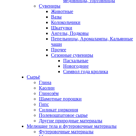
медовницы, тортовницы
Сувениры
Животные
Вазы
Колокольчики
Шкатулки
Ангелы, Подковы
Пепельницы, Аромалампы, Кальянные
чаши
Прочее
Сезонные сувениры
Пасхальные
Новогодние
Символ года кролика
Сырьё
Глина
Каолин
Глинозём
Шамотные порошки
Гипс
Силикат циркония
Полевошпатовое сырье
Другие природные материалы
Мелющие тела и футеровочные материалы
Футеровочные материалы