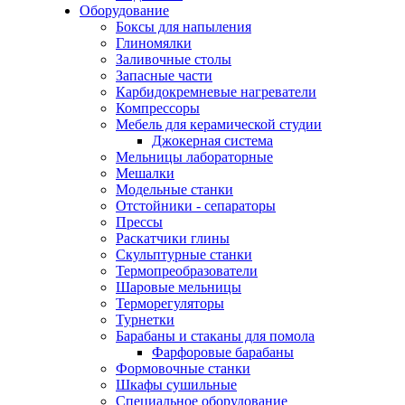
Оборудование
Боксы для напыления
Глиномялки
Заливочные столы
Запасные части
Карбидокремневые нагреватели
Компрессоры
Мебель для керамической студии
Джокерная система
Мельницы лабораторные
Мешалки
Модельные станки
Отстойники - сепараторы
Прессы
Раскатчики глины
Скульптурные станки
Термопреобразователи
Шаровые мельницы
Терморегуляторы
Турнетки
Барабаны и стаканы для помола
Фарфоровые барабаны
Формовочные станки
Шкафы сушильные
Специальное оборудование