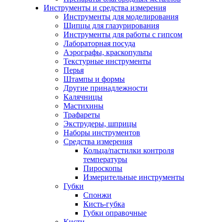
Инструменты и средства измерения
Инструменты для моделирования
Щипцы для глазурирования
Инструменты для работы с гипсом
Лабораторная посуда
Аэрографы, краскопульты
Текстурные инструменты
Перья
Штампы и формы
Другие принадлежности
Калячницы
Мастихины
Трафареты
Экструдеры, шприцы
Наборы инструментов
Средства измерения
Кольца/пастилки контроля
температуры
Пироскопы
Измерительные инструменты
Губки
Спонжи
Кисть-губка
Губки оправочные
Кисти