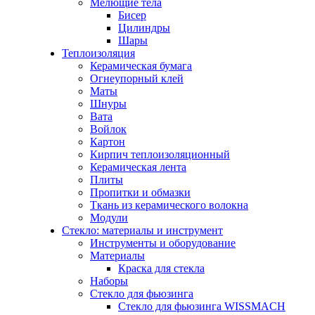
Мелющие тела
Бисер
Цилиндры
Шары
Теплоизоляция
Керамическая бумага
Огнеупорный клей
Маты
Шнуры
Вата
Войлок
Картон
Кирпич теплоизоляционный
Керамическая лента
Плиты
Пропитки и обмазки
Ткань из керамического волокна
Модули
Стекло: материалы и инструмент
Инструменты и оборудование
Материалы
Краска для стекла
Наборы
Стекло для фьюзинга
Стекло для фьюзинга WISSMACH