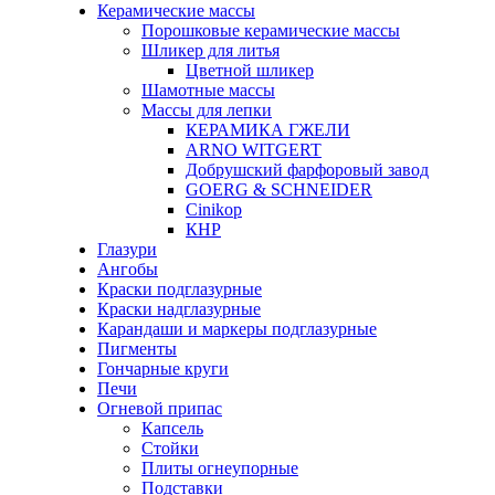
Керамические массы
Порошковые керамические массы
Шликер для литья
Цветной шликер
Шамотные массы
Массы для лепки
КЕРАМИКА ГЖЕЛИ
ARNO WITGERT
Добрушский фарфоровый завод
GOERG & SCHNEIDER
Cinikop
КНР
Глазури
Ангобы
Краски подглазурные
Краски надглазурные
Карандаши и маркеры подглазурные
Пигменты
Гончарные круги
Печи
Огневой припас
Капсель
Стойки
Плиты огнеупорные
Подставки