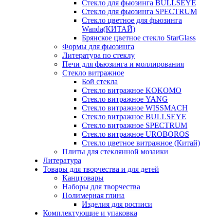
Стекло для фьюзинга BULLSEYE
Стекло для фьюзинга SPECTRUM
Стекло цветное для фьюзинга
Wanda(КИТАЙ)
Брянское цветное стекло StarGlass
Формы для фьюзинга
Литература по стеклу
Печи для фьюзинга и моллирования
Стекло витражное
Бой стекла
Стекло витражное KOKOMO
Стекло витражное YANG
Стекло витражное WISSMACH
Стекло витражное BULLSEYE
Стекло витражное SPECTRUM
Стекло витражное UROBOROS
Стекло цветное витражное (Китай)
Плиты для стеклянной мозаики
Литература
Товары для творчества и для детей
Канцтовары
Наборы для творчества
Полимерная глина
Изделия для росписи
Комплектующие и упаковка