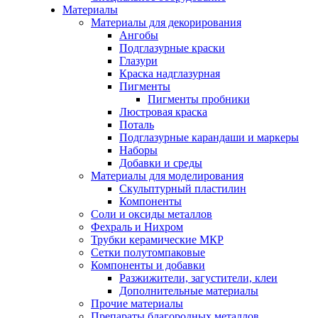
Материалы
Материалы для декорирования
Ангобы
Подглазурные краски
Глазури
Краска надглазурная
Пигменты
Пигменты пробники
Люстровая краска
Поталь
Подглазурные карандаши и маркеры
Наборы
Добавки и среды
Материалы для моделирования
Скульптурный пластилин
Компоненты
Соли и оксиды металлов
Фехраль и Нихром
Трубки керамические МКР
Сетки полутомпаковые
Компоненты и добавки
Разжижители, загустители, клеи
Дополнительные материалы
Прочие материалы
Препараты благородных металлов