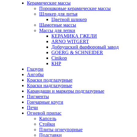
Керамические массы
Порошковые керамические массы
Шликер для литья
Цветной шликер
Шамотные массы
Массы для лепки
КЕРАМИКА ГЖЕЛИ
ARNO WITGERT
Добрушский фарфоровый завод
GOERG & SCHNEIDER
Cinikop
КНР
Глазури
Ангобы
Краски подглазурные
Краски надглазурные
Карандаши и маркеры подглазурные
Пигменты
Гончарные круги
Печи
Огневой припас
Капсель
Стойки
Плиты огнеупорные
Подставки