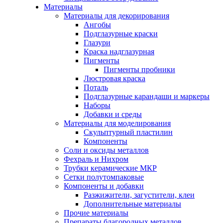
Материалы
Материалы для декорирования
Ангобы
Подглазурные краски
Глазури
Краска надглазурная
Пигменты
Пигменты пробники
Люстровая краска
Поталь
Подглазурные карандаши и маркеры
Наборы
Добавки и среды
Материалы для моделирования
Скульптурный пластилин
Компоненты
Соли и оксиды металлов
Фехраль и Нихром
Трубки керамические МКР
Сетки полутомпаковые
Компоненты и добавки
Разжижители, загустители, клеи
Дополнительные материалы
Прочие материалы
Препараты благородных металлов