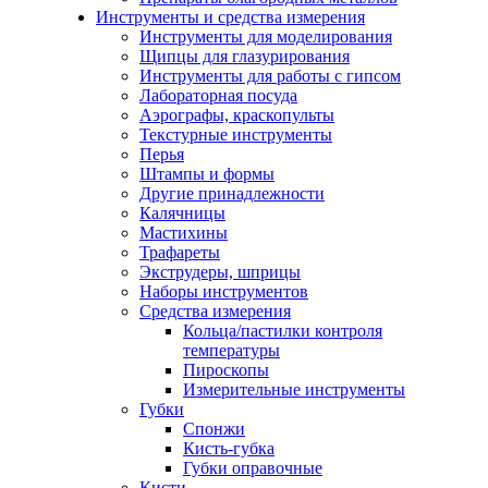
Инструменты и средства измерения
Инструменты для моделирования
Щипцы для глазурирования
Инструменты для работы с гипсом
Лабораторная посуда
Аэрографы, краскопульты
Текстурные инструменты
Перья
Штампы и формы
Другие принадлежности
Калячницы
Мастихины
Трафареты
Экструдеры, шприцы
Наборы инструментов
Средства измерения
Кольца/пастилки контроля
температуры
Пироскопы
Измерительные инструменты
Губки
Спонжи
Кисть-губка
Губки оправочные
Кисти