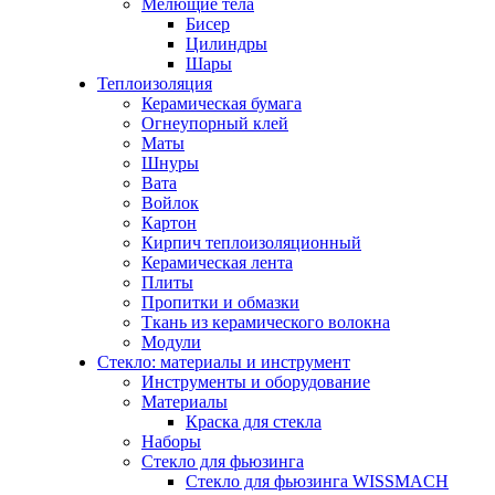
Мелющие тела
Бисер
Цилиндры
Шары
Теплоизоляция
Керамическая бумага
Огнеупорный клей
Маты
Шнуры
Вата
Войлок
Картон
Кирпич теплоизоляционный
Керамическая лента
Плиты
Пропитки и обмазки
Ткань из керамического волокна
Модули
Стекло: материалы и инструмент
Инструменты и оборудование
Материалы
Краска для стекла
Наборы
Стекло для фьюзинга
Стекло для фьюзинга WISSMACH