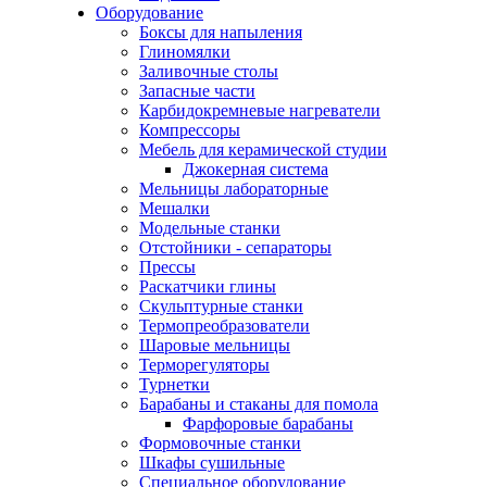
Оборудование
Боксы для напыления
Глиномялки
Заливочные столы
Запасные части
Карбидокремневые нагреватели
Компрессоры
Мебель для керамической студии
Джокерная система
Мельницы лабораторные
Мешалки
Модельные станки
Отстойники - сепараторы
Прессы
Раскатчики глины
Скульптурные станки
Термопреобразователи
Шаровые мельницы
Терморегуляторы
Турнетки
Барабаны и стаканы для помола
Фарфоровые барабаны
Формовочные станки
Шкафы сушильные
Специальное оборудование