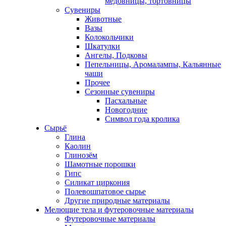
медовницы, тортовницы
Сувениры
Животные
Вазы
Колокольчики
Шкатулки
Ангелы, Подковы
Пепельницы, Аромалампы, Кальянные
чаши
Прочее
Сезонные сувениры
Пасхальные
Новогодние
Символ года кролика
Сырьё
Глина
Каолин
Глинозём
Шамотные порошки
Гипс
Силикат циркония
Полевошпатовое сырье
Другие природные материалы
Мелющие тела и футеровочные материалы
Футеровочные материалы