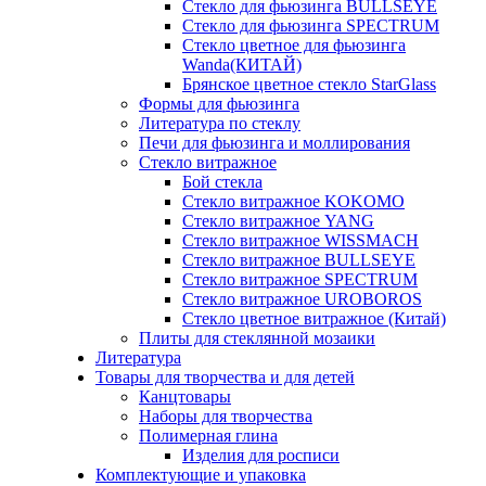
Стекло для фьюзинга BULLSEYE
Стекло для фьюзинга SPECTRUM
Стекло цветное для фьюзинга
Wanda(КИТАЙ)
Брянское цветное стекло StarGlass
Формы для фьюзинга
Литература по стеклу
Печи для фьюзинга и моллирования
Стекло витражное
Бой стекла
Стекло витражное KOKOMO
Стекло витражное YANG
Стекло витражное WISSMACH
Стекло витражное BULLSEYE
Стекло витражное SPECTRUM
Стекло витражное UROBOROS
Стекло цветное витражное (Китай)
Плиты для стеклянной мозаики
Литература
Товары для творчества и для детей
Канцтовары
Наборы для творчества
Полимерная глина
Изделия для росписи
Комплектующие и упаковка