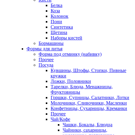
Белка
Коза
Колонок
Пони
Синтетика
Щетина
Наборы кистей
Бормашины
Формы для литья
Форма под отминку (набивку)
Прочее
Посуда
Кувшины, Штофы, Стопки, Пивные
кружки
Ложки, Половники
Тарелки, Блюда, Менажницы,
Фруктовницы
Горшки, Супницы, Салатники, Лотки
Молочники, Сливочники, Масленки
Конфетницы, Сухарницы, Креманки
Прочее
Чай/Кофе
Чашки, Бокалы, Блюдца
Чайники, сахарницы,