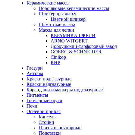
Керамические массы
Порошковые керамические массы
Шликер для литья
Цветной шликер
Шамотные массы
Массы для лепки
КЕРАМИКА ГЖЕЛИ
ARNO WITGERT
Добрушский фарфоровый завод
GOERG & SCHNEIDER
Cinikop
КНР
Глазури
Ангобы
Краски подглазурные
Краски надглазурные
Карандаши и маркеры подглазурные
Пигменты
Гончарные круги
Печи
Огневой припас
Капсель
Стойки
Плиты огнеупорные
Подставки