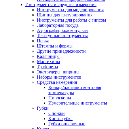
Инструменты и средства измерения
Инструменты для моделирования
Щипцы для глазурирования
Инструменты для работы с гипсом
Лабораторная посуда
Аэрографы, краскопульты
Текстурные инструменты
Перья
Штампы и формы
Другие принадлежности
Калячницы
Мастихины
Трафареты
Экструдеры, шприцы
Наборы инструментов
Средства измерения
Кольца/пастилки контроля
температуры
Пироскопы
Измерительные инструменты
Губки
Спонжи
Кисть-губка
Губки оправочные
Кисти