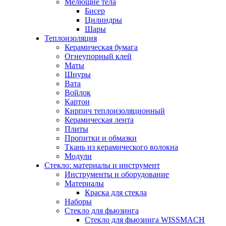
Мелющие тела
Бисер
Цилиндры
Шары
Теплоизоляция
Керамическая бумага
Огнеупорный клей
Маты
Шнуры
Вата
Войлок
Картон
Кирпич теплоизоляционный
Керамическая лента
Плиты
Пропитки и обмазки
Ткань из керамического волокна
Модули
Стекло: материалы и инструмент
Инструменты и оборудование
Материалы
Краска для стекла
Наборы
Стекло для фьюзинга
Стекло для фьюзинга WISSMACH