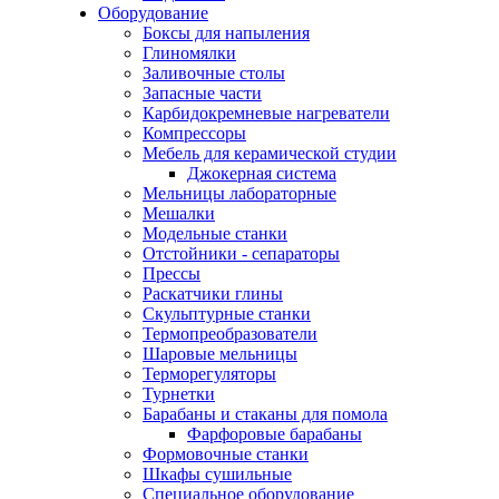
Оборудование
Боксы для напыления
Глиномялки
Заливочные столы
Запасные части
Карбидокремневые нагреватели
Компрессоры
Мебель для керамической студии
Джокерная система
Мельницы лабораторные
Мешалки
Модельные станки
Отстойники - сепараторы
Прессы
Раскатчики глины
Скульптурные станки
Термопреобразователи
Шаровые мельницы
Терморегуляторы
Турнетки
Барабаны и стаканы для помола
Фарфоровые барабаны
Формовочные станки
Шкафы сушильные
Специальное оборудование