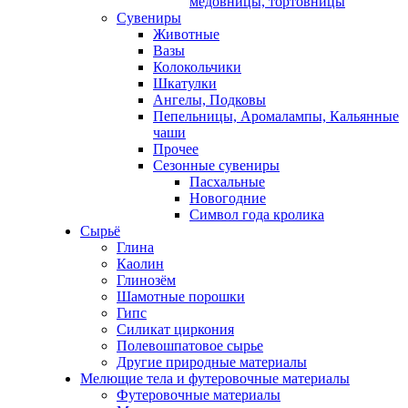
медовницы, тортовницы
Сувениры
Животные
Вазы
Колокольчики
Шкатулки
Ангелы, Подковы
Пепельницы, Аромалампы, Кальянные
чаши
Прочее
Сезонные сувениры
Пасхальные
Новогодние
Символ года кролика
Сырьё
Глина
Каолин
Глинозём
Шамотные порошки
Гипс
Силикат циркония
Полевошпатовое сырье
Другие природные материалы
Мелющие тела и футеровочные материалы
Футеровочные материалы