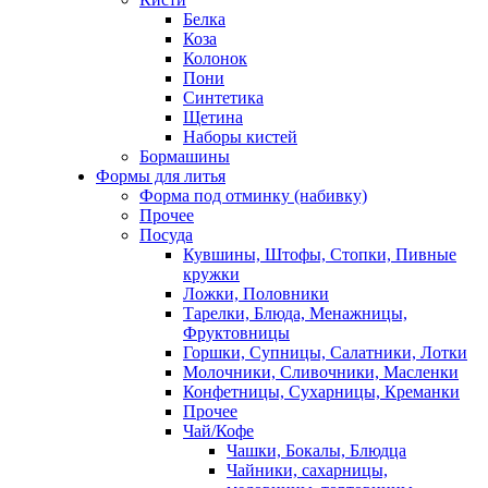
Белка
Коза
Колонок
Пони
Синтетика
Щетина
Наборы кистей
Бормашины
Формы для литья
Форма под отминку (набивку)
Прочее
Посуда
Кувшины, Штофы, Стопки, Пивные
кружки
Ложки, Половники
Тарелки, Блюда, Менажницы,
Фруктовницы
Горшки, Супницы, Салатники, Лотки
Молочники, Сливочники, Масленки
Конфетницы, Сухарницы, Креманки
Прочее
Чай/Кофе
Чашки, Бокалы, Блюдца
Чайники, сахарницы,