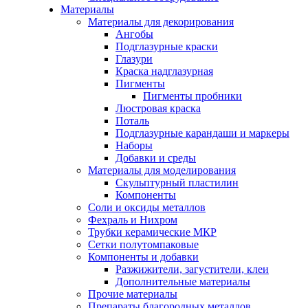
Материалы
Материалы для декорирования
Ангобы
Подглазурные краски
Глазури
Краска надглазурная
Пигменты
Пигменты пробники
Люстровая краска
Поталь
Подглазурные карандаши и маркеры
Наборы
Добавки и среды
Материалы для моделирования
Скульптурный пластилин
Компоненты
Соли и оксиды металлов
Фехраль и Нихром
Трубки керамические МКР
Сетки полутомпаковые
Компоненты и добавки
Разжижители, загустители, клеи
Дополнительные материалы
Прочие материалы
Препараты благородных металлов