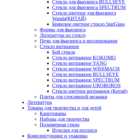
Стекло для фьюзинга BULLSEYE
Стекло для фьюзинга SPECTRUM
Стекло цветное для фьюзинга
Wanda(КИТАЙ)
Брянское цветное стекло StarGlass
Формы для фьюзинга
Литература по стеклу
Печи для фьюзинга и моллирования
Стекло витражное
Бой стекла
Стекло витражное KOKOMO
Стекло витражное YANG
Стекло витражное WISSMACH
Стекло витражное BULLSEYE
Стекло витражное SPECTRUM
Стекло витражное UROBOROS
Стекло цветное витражное (Китай)
Плиты для стеклянной мозаики
Литература
Товары для творчества и для детей
Канцтовары
Наборы для творчества
Полимерная глина
Изделия для росписи
Комплектующие и упаковка