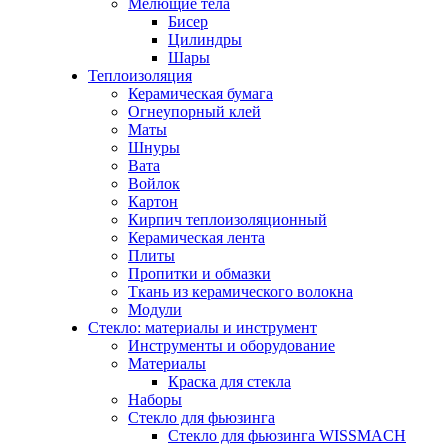
Мелющие тела
Бисер
Цилиндры
Шары
Теплоизоляция
Керамическая бумага
Огнеупорный клей
Маты
Шнуры
Вата
Войлок
Картон
Кирпич теплоизоляционный
Керамическая лента
Плиты
Пропитки и обмазки
Ткань из керамического волокна
Модули
Стекло: материалы и инструмент
Инструменты и оборудование
Материалы
Краска для стекла
Наборы
Стекло для фьюзинга
Стекло для фьюзинга WISSMACH