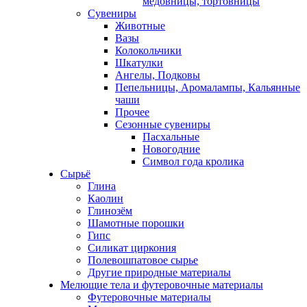
медовницы, тортовницы
Сувениры
Животные
Вазы
Колокольчики
Шкатулки
Ангелы, Подковы
Пепельницы, Аромалампы, Кальянные
чаши
Прочее
Сезонные сувениры
Пасхальные
Новогодние
Символ года кролика
Сырьё
Глина
Каолин
Глинозём
Шамотные порошки
Гипс
Силикат циркония
Полевошпатовое сырье
Другие природные материалы
Мелющие тела и футеровочные материалы
Футеровочные материалы