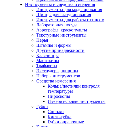
Инструменты и средства измерения
Инструменты для моделирования
Щипцы для глазурирования
Инструменты для работы с гипсом
Лабораторная посуда
Аэрографы, краскопульты
Текстурные инструменты
Перья
Штампы и формы
Другие принадлежности
Калячницы
Мастихины
Трафареты
Экструдеры, шприцы
Наборы инструментов
Средства измерения
Кольца/пастилки контроля
температуры
Пироскопы
Измерительные инструменты
Губки
Спонжи
Кисть-губка
Губки оправочные
Кисти