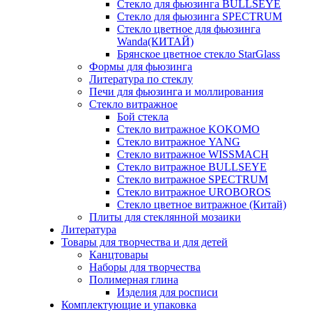
Стекло для фьюзинга BULLSEYE
Стекло для фьюзинга SPECTRUM
Стекло цветное для фьюзинга
Wanda(КИТАЙ)
Брянское цветное стекло StarGlass
Формы для фьюзинга
Литература по стеклу
Печи для фьюзинга и моллирования
Стекло витражное
Бой стекла
Стекло витражное KOKOMO
Стекло витражное YANG
Стекло витражное WISSMACH
Стекло витражное BULLSEYE
Стекло витражное SPECTRUM
Стекло витражное UROBOROS
Стекло цветное витражное (Китай)
Плиты для стеклянной мозаики
Литература
Товары для творчества и для детей
Канцтовары
Наборы для творчества
Полимерная глина
Изделия для росписи
Комплектующие и упаковка