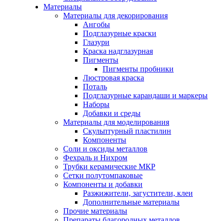
Материалы
Материалы для декорирования
Ангобы
Подглазурные краски
Глазури
Краска надглазурная
Пигменты
Пигменты пробники
Люстровая краска
Поталь
Подглазурные карандаши и маркеры
Наборы
Добавки и среды
Материалы для моделирования
Скульптурный пластилин
Компоненты
Соли и оксиды металлов
Фехраль и Нихром
Трубки керамические МКР
Сетки полутомпаковые
Компоненты и добавки
Разжижители, загустители, клеи
Дополнительные материалы
Прочие материалы
Препараты благородных металлов