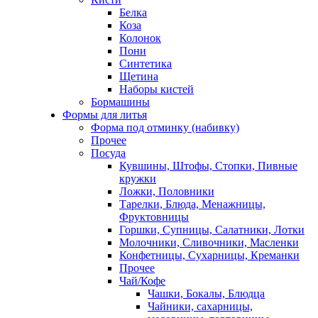
Белка
Коза
Колонок
Пони
Синтетика
Щетина
Наборы кистей
Бормашины
Формы для литья
Форма под отминку (набивку)
Прочее
Посуда
Кувшины, Штофы, Стопки, Пивные
кружки
Ложки, Половники
Тарелки, Блюда, Менажницы,
Фруктовницы
Горшки, Супницы, Салатники, Лотки
Молочники, Сливочники, Масленки
Конфетницы, Сухарницы, Креманки
Прочее
Чай/Кофе
Чашки, Бокалы, Блюдца
Чайники, сахарницы,