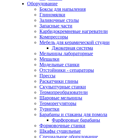
Оборудование
Боксы для напыления
Глиномялки
Заливочные столы
Запасные части
Карбидокремневые нагреватели
Компрессоры
Мебель для керамической студии
Джокерная система
Мельницы лабораторные
Мешалки
Модельные станки
Отстойники - сепараторы
Прессы
Раскатчики глины
Скульптурные станки
Термопреобразователи
Шаровые мельницы
Терморегуляторы
Турнетки
Барабаны и стаканы для помола
Фарфоровые барабаны
Формовочные станки
Шкафы сушильные
Специальное оборудование