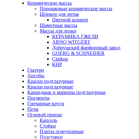
Керамические массы
Порошковые керамические массы
Шликер для литья
Цветной шликер
Шамотные массы
Массы для лепки
КЕРАМИКА ГЖЕЛИ
ARNO WITGERT
Добрушский фарфоровый завод
GOERG & SCHNEIDER
Cinikop
КНР
Глазури
Ангобы
Краски подглазурные
Краски надглазурные
Карандаши и маркеры подглазурные
Пигменты
Гончарные круги
Печи
Огневой припас
Капсель
Стойки
Плиты огнеупорные
Подставки