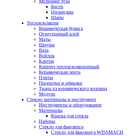
Мелющие тела
Бисер
Цилиндры
Шары
Теплоизоляция
Керамическая бумага
Огнеупорный клей
Маты
Шнуры
Вата
Войлок
Картон
Кирпич теплоизоляционный
Керамическая лента
Плиты
Пропитки и обмазки
Ткань из керамического волокна
Модули
Стекло: материалы и инструмент
Инструменты и оборудование
Материалы
Краска для стекла
Наборы
Стекло для фьюзинга
Стекло для фьюзинга WISSMACH