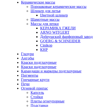
Керамические массы
Порошковые керамические массы
Шликер для литья
Цветной шликер
Шамотные массы
Массы для лепки
КЕРАМИКА ГЖЕЛИ
ARNO WITGERT
Добрушский фарфоровый завод
GOERG & SCHNEIDER
Cinikop
КНР
Глазури
Ангобы
Краски подглазурные
Краски надглазурные
Карандаши и маркеры подглазурные
Пигменты
Гончарные круги
Печи
Огневой припас
Капсель
Стойки
Плиты огнеупорные
Подставки