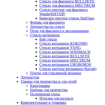
Стекло для фьюзинга BULLSEYE
Стекло для фьюзинга SPECTRUM
Стекло цветное для фьюзинга
Wanda(КИТАЙ)
Брянское цветное стекло StarGlass
Формы для фьюзинга
Литература по стеклу
Печи для фьюзинга и моллирования
Стекло витражное
Бой стекла
Стекло витражное KOKOMO
Стекло витражное YANG
Стекло витражное WISSMACH
Стекло витражное BULLSEYE
Стекло витражное SPECTRUM
Стекло витражное UROBOROS
Стекло цветное витражное (Китай)
Плиты для стеклянной мозаики
Литература
Товары для творчества и для детей
Канцтовары
Наборы для творчества
Полимерная глина
Изделия для росписи
Комплектующие и упаковка