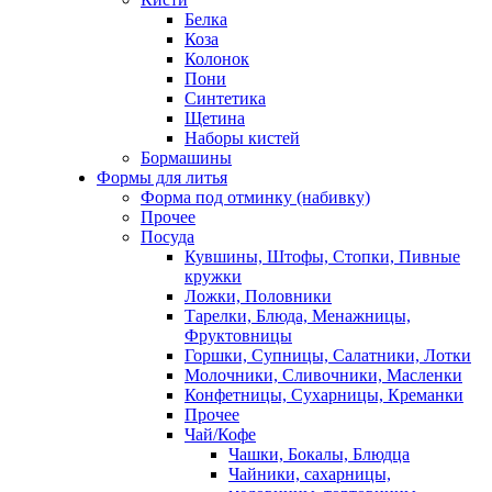
Белка
Коза
Колонок
Пони
Синтетика
Щетина
Наборы кистей
Бормашины
Формы для литья
Форма под отминку (набивку)
Прочее
Посуда
Кувшины, Штофы, Стопки, Пивные
кружки
Ложки, Половники
Тарелки, Блюда, Менажницы,
Фруктовницы
Горшки, Супницы, Салатники, Лотки
Молочники, Сливочники, Масленки
Конфетницы, Сухарницы, Креманки
Прочее
Чай/Кофе
Чашки, Бокалы, Блюдца
Чайники, сахарницы,