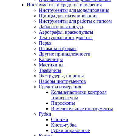
Инструменты и средства измерения
Инструменты для моделирования
Щипцы для глазурирования
Инструменты для работы с гипсом
Лабораторная посуда
Аэрографы, краскопульты
Текстурные инструменты
Перья
Штампы и формы
Другие принадлежности
Калячницы
Мастихины
Трафареты
Экструдеры, шприцы
Наборы инструментов
Средства измерения
Кольца/пастилки контроля
температуры
Пироскопы
Измерительные инструменты
Губки
Спонжи
Кисть-губка
Губки оправочные
Кисти