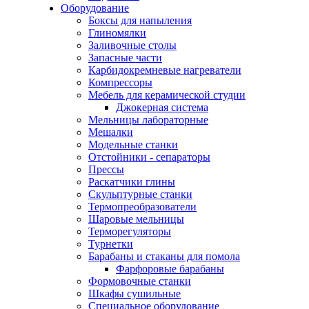
Оборудование
Боксы для напыления
Глиномялки
Заливочные столы
Запасные части
Карбидокремневые нагреватели
Компрессоры
Мебель для керамической студии
Джокерная система
Мельницы лабораторные
Мешалки
Модельные станки
Отстойники - сепараторы
Прессы
Раскатчики глины
Скульптурные станки
Термопреобразователи
Шаровые мельницы
Терморегуляторы
Турнетки
Барабаны и стаканы для помола
Фарфоровые барабаны
Формовочные станки
Шкафы сушильные
Специальное оборудование