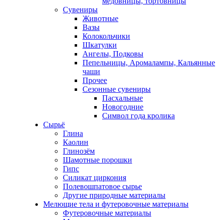
медовницы, тортовницы
Сувениры
Животные
Вазы
Колокольчики
Шкатулки
Ангелы, Подковы
Пепельницы, Аромалампы, Кальянные
чаши
Прочее
Сезонные сувениры
Пасхальные
Новогодние
Символ года кролика
Сырьё
Глина
Каолин
Глинозём
Шамотные порошки
Гипс
Силикат циркония
Полевошпатовое сырье
Другие природные материалы
Мелющие тела и футеровочные материалы
Футеровочные материалы