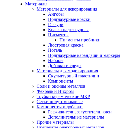
Материалы
Материалы для декорирования
Ангобы
Подглазурные краски
Глазури
Краска надглазурная
Пигменты
Пигменты пробники
Люстровая краска
Поталь
Подглазурные карандаши и маркеры
Наборы
Добавки и среды
Материалы для моделирования
Скульптурный пластилин
Компоненты
Соли и оксиды металлов
Фехраль и Нихром
Трубки керамические МКР
Сетки полутомпаковые
Компоненты и добавки
Разжижители, загустители, клеи
Дополнительные материалы
Прочие материалы
Препараты благородных металлов