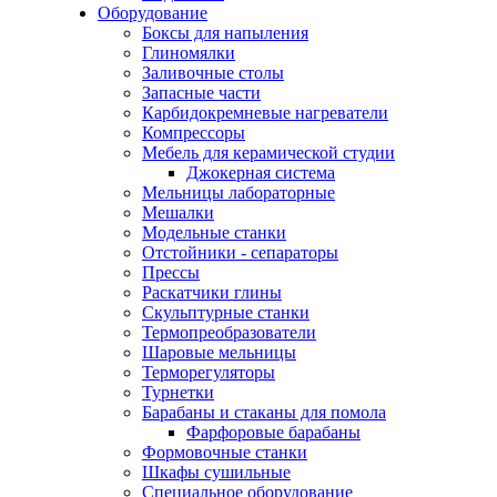
Оборудование
Боксы для напыления
Глиномялки
Заливочные столы
Запасные части
Карбидокремневые нагреватели
Компрессоры
Мебель для керамической студии
Джокерная система
Мельницы лабораторные
Мешалки
Модельные станки
Отстойники - сепараторы
Прессы
Раскатчики глины
Скульптурные станки
Термопреобразователи
Шаровые мельницы
Терморегуляторы
Турнетки
Барабаны и стаканы для помола
Фарфоровые барабаны
Формовочные станки
Шкафы сушильные
Специальное оборудование