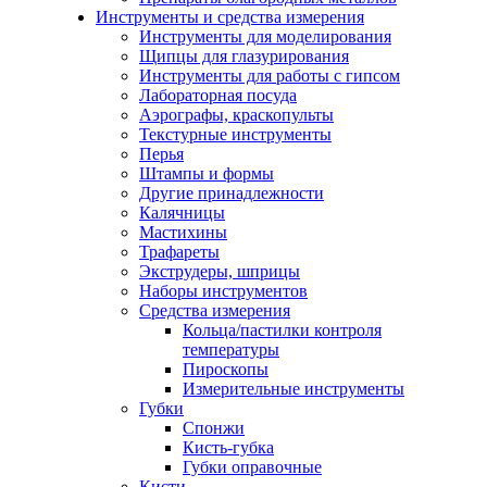
Инструменты и средства измерения
Инструменты для моделирования
Щипцы для глазурирования
Инструменты для работы с гипсом
Лабораторная посуда
Аэрографы, краскопульты
Текстурные инструменты
Перья
Штампы и формы
Другие принадлежности
Калячницы
Мастихины
Трафареты
Экструдеры, шприцы
Наборы инструментов
Средства измерения
Кольца/пастилки контроля
температуры
Пироскопы
Измерительные инструменты
Губки
Спонжи
Кисть-губка
Губки оправочные
Кисти