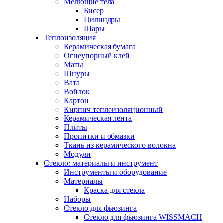
Мелющие тела
Бисер
Цилиндры
Шары
Теплоизоляция
Керамическая бумага
Огнеупорный клей
Маты
Шнуры
Вата
Войлок
Картон
Кирпич теплоизоляционный
Керамическая лента
Плиты
Пропитки и обмазки
Ткань из керамического волокна
Модули
Стекло: материалы и инструмент
Инструменты и оборудование
Материалы
Краска для стекла
Наборы
Стекло для фьюзинга
Стекло для фьюзинга WISSMACH