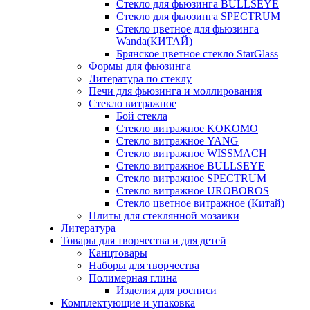
Стекло для фьюзинга BULLSEYE
Стекло для фьюзинга SPECTRUM
Стекло цветное для фьюзинга
Wanda(КИТАЙ)
Брянское цветное стекло StarGlass
Формы для фьюзинга
Литература по стеклу
Печи для фьюзинга и моллирования
Стекло витражное
Бой стекла
Стекло витражное KOKOMO
Стекло витражное YANG
Стекло витражное WISSMACH
Стекло витражное BULLSEYE
Стекло витражное SPECTRUM
Стекло витражное UROBOROS
Стекло цветное витражное (Китай)
Плиты для стеклянной мозаики
Литература
Товары для творчества и для детей
Канцтовары
Наборы для творчества
Полимерная глина
Изделия для росписи
Комплектующие и упаковка