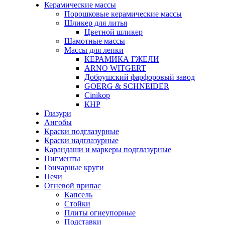
Керамические массы
Порошковые керамические массы
Шликер для литья
Цветной шликер
Шамотные массы
Массы для лепки
КЕРАМИКА ГЖЕЛИ
ARNO WITGERT
Добрушский фарфоровый завод
GOERG & SCHNEIDER
Cinikop
КНР
Глазури
Ангобы
Краски подглазурные
Краски надглазурные
Карандаши и маркеры подглазурные
Пигменты
Гончарные круги
Печи
Огневой припас
Капсель
Стойки
Плиты огнеупорные
Подставки