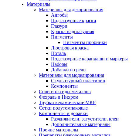
Материалы
Материалы для декорирования
Ангобы
Подглазурные краски
Глазури
Краска надглазурная
Пигменты
Пигменты пробники
Люстровая краска
Поталь
Подглазурные карандаши и маркеры
Наборы
Добавки и среды
Материалы для моделирования
Скульптурный пластилин
Компоненты
Соли и оксиды металлов
Фехраль и Нихром
Трубки керамические МКР
Сетки полутомпаковые
Компоненты и добавки
Разжижители, загустители, клеи
Дополнительные материалы
Прочие материалы
Препараты благородных металлов