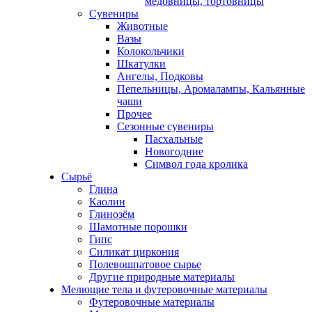
медовницы, тортовницы
Сувениры
Животные
Вазы
Колокольчики
Шкатулки
Ангелы, Подковы
Пепельницы, Аромалампы, Кальянные
чаши
Прочее
Сезонные сувениры
Пасхальные
Новогодние
Символ года кролика
Сырьё
Глина
Каолин
Глинозём
Шамотные порошки
Гипс
Силикат циркония
Полевошпатовое сырье
Другие природные материалы
Мелющие тела и футеровочные материалы
Футеровочные материалы