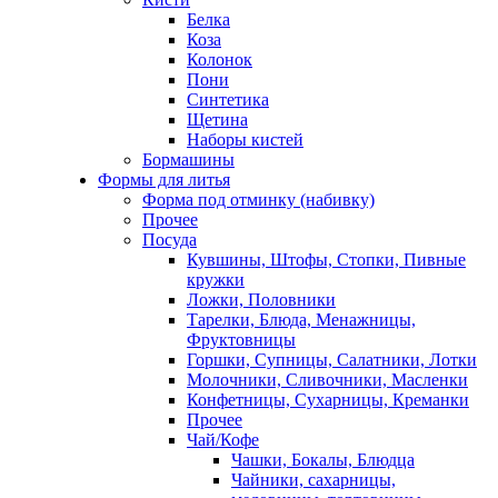
Белка
Коза
Колонок
Пони
Синтетика
Щетина
Наборы кистей
Бормашины
Формы для литья
Форма под отминку (набивку)
Прочее
Посуда
Кувшины, Штофы, Стопки, Пивные
кружки
Ложки, Половники
Тарелки, Блюда, Менажницы,
Фруктовницы
Горшки, Супницы, Салатники, Лотки
Молочники, Сливочники, Масленки
Конфетницы, Сухарницы, Креманки
Прочее
Чай/Кофе
Чашки, Бокалы, Блюдца
Чайники, сахарницы,