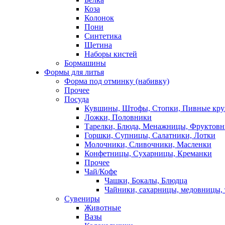
Коза
Колонок
Пони
Синтетика
Щетина
Наборы кистей
Бормашины
Формы для литья
Форма под отминку (набивку)
Прочее
Посуда
Кувшины, Штофы, Стопки, Пивные кр
Ложки, Половники
Тарелки, Блюда, Менажницы, Фруктов
Горшки, Супницы, Салатники, Лотки
Молочники, Сливочники, Масленки
Конфетницы, Сухарницы, Креманки
Прочее
Чай/Кофе
Чашки, Бокалы, Блюдца
Чайники, сахарницы, медовницы,
Сувениры
Животные
Вазы