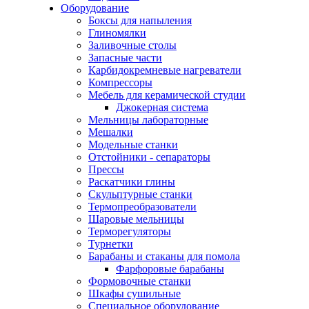
Оборудование
Боксы для напыления
Глиномялки
Заливочные столы
Запасные части
Карбидокремневые нагреватели
Компрессоры
Мебель для керамической студии
Джокерная система
Мельницы лабораторные
Мешалки
Модельные станки
Отстойники - сепараторы
Прессы
Раскатчики глины
Скульптурные станки
Термопреобразователи
Шаровые мельницы
Терморегуляторы
Турнетки
Барабаны и стаканы для помола
Фарфоровые барабаны
Формовочные станки
Шкафы сушильные
Специальное оборудование