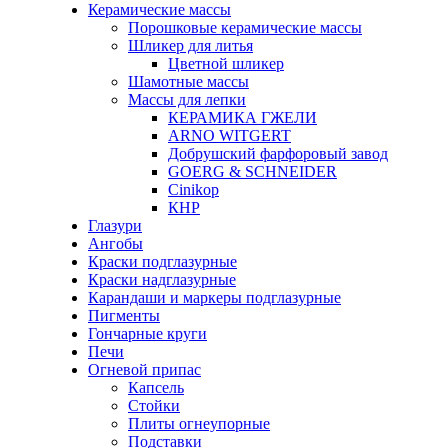
Керамические массы
Порошковые керамические массы
Шликер для литья
Цветной шликер
Шамотные массы
Массы для лепки
КЕРАМИКА ГЖЕЛИ
ARNO WITGERT
Добрушский фарфоровый завод
GOERG & SCHNEIDER
Cinikop
КНР
Глазури
Ангобы
Краски подглазурные
Краски надглазурные
Карандаши и маркеры подглазурные
Пигменты
Гончарные круги
Печи
Огневой припас
Капсель
Стойки
Плиты огнеупорные
Подставки