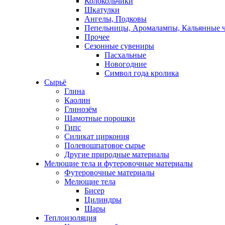
Колокольчики
Шкатулки
Ангелы, Подковы
Пепельницы, Аромалампы, Кальянные 
Прочее
Сезонные сувениры
Пасхальные
Новогодние
Символ года кролика
Сырьё
Глина
Каолин
Глинозём
Шамотные порошки
Гипс
Силикат циркония
Полевошпатовое сырье
Другие природные материалы
Мелющие тела и футеровочные материалы
Футеровочные материалы
Мелющие тела
Бисер
Цилиндры
Шары
Теплоизоляция