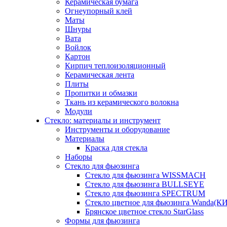
Керамическая бумага
Огнеупорный клей
Маты
Шнуры
Вата
Войлок
Картон
Кирпич теплоизоляционный
Керамическая лента
Плиты
Пропитки и обмазки
Ткань из керамического волокна
Модули
Стекло: материалы и инструмент
Инструменты и оборудование
Материалы
Краска для стекла
Наборы
Стекло для фьюзинга
Стекло для фьюзинга WISSMACH
Стекло для фьюзинга BULLSEYE
Стекло для фьюзинга SPECTRUM
Стекло цветное для фьюзинга Wanda(К
Брянское цветное стекло StarGlass
Формы для фьюзинга