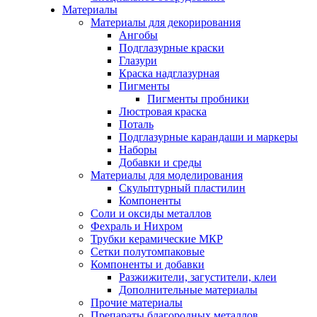
Материалы
Материалы для декорирования
Ангобы
Подглазурные краски
Глазури
Краска надглазурная
Пигменты
Пигменты пробники
Люстровая краска
Поталь
Подглазурные карандаши и маркеры
Наборы
Добавки и среды
Материалы для моделирования
Скульптурный пластилин
Компоненты
Соли и оксиды металлов
Фехраль и Нихром
Трубки керамические МКР
Сетки полутомпаковые
Компоненты и добавки
Разжижители, загустители, клеи
Дополнительные материалы
Прочие материалы
Препараты благородных металлов