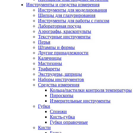
Инструменты и средства измерения
Инструменты для моделирования
Щипцы для глазурирования
Инструменты для работы с гипсом
Лабораторная посуда
Аэрографы, краскопульты
Текстурные инструменты
Перья
Штампы и формы
Другие принадлежности
Калячницы
Мастихины
Трафареты
Экструдеры, шприцы
Наборы инструментов
Средства измерения
Кольца/пастилки контроля температуры
Пироскопы
Измерительные инструменты
Губки
Спонжи
Кисть-губка
Губки оправочные
Кисти
Белка