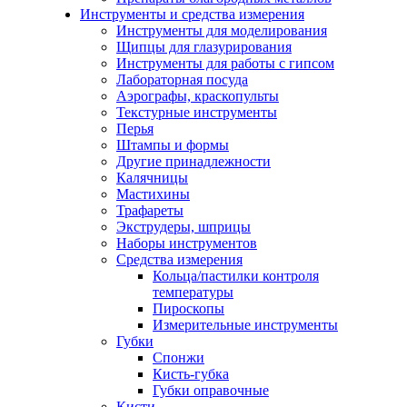
Инструменты и средства измерения
Инструменты для моделирования
Щипцы для глазурирования
Инструменты для работы с гипсом
Лабораторная посуда
Аэрографы, краскопульты
Текстурные инструменты
Перья
Штампы и формы
Другие принадлежности
Калячницы
Мастихины
Трафареты
Экструдеры, шприцы
Наборы инструментов
Средства измерения
Кольца/пастилки контроля
температуры
Пироскопы
Измерительные инструменты
Губки
Спонжи
Кисть-губка
Губки оправочные
Кисти