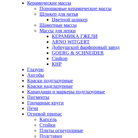
Керамические массы
Порошковые керамические массы
Шликер для литья
Цветной шликер
Шамотные массы
Массы для лепки
КЕРАМИКА ГЖЕЛИ
ARNO WITGERT
Добрушский фарфоровый завод
GOERG & SCHNEIDER
Cinikop
КНР
Глазури
Ангобы
Краски подглазурные
Краски надглазурные
Карандаши и маркеры подглазурные
Пигменты
Гончарные круги
Печи
Огневой припас
Капсель
Стойки
Плиты огнеупорные
Подставки