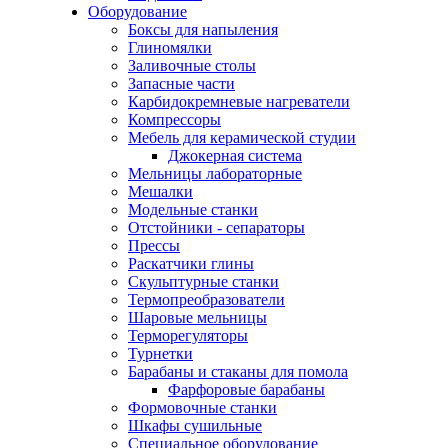
Оборудование
Боксы для напыления
Глиномялки
Заливочные столы
Запасные части
Карбидокремневые нагреватели
Компрессоры
Мебель для керамической студии
Джокерная система
Мельницы лабораторные
Мешалки
Модельные станки
Отстойники - сепараторы
Прессы
Раскатчики глины
Скульптурные станки
Термопреобразователи
Шаровые мельницы
Терморегуляторы
Турнетки
Барабаны и стаканы для помола
Фарфоровые барабаны
Формовочные станки
Шкафы сушильные
Специальное оборудование