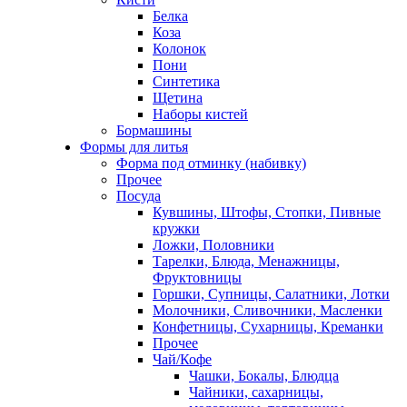
Белка
Коза
Колонок
Пони
Синтетика
Щетина
Наборы кистей
Бормашины
Формы для литья
Форма под отминку (набивку)
Прочее
Посуда
Кувшины, Штофы, Стопки, Пивные
кружки
Ложки, Половники
Тарелки, Блюда, Менажницы,
Фруктовницы
Горшки, Супницы, Салатники, Лотки
Молочники, Сливочники, Масленки
Конфетницы, Сухарницы, Креманки
Прочее
Чай/Кофе
Чашки, Бокалы, Блюдца
Чайники, сахарницы,