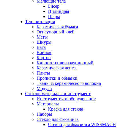
Мелющие тела
Бисер
Цилиндры
Шары
Теплоизоляция
Керамическая бумага
Огнеупорный клей
Маты
Шнуры
Вата
Войлок
Картон
Кирпич теплоизоляционный
Керамическая лента
Плиты
Пропитки и обмазки
Ткань из керамического волокна
Модули
Стекло: материалы и инструмент
Инструменты и оборудование
Материалы
Краска для стекла
Наборы
Стекло для фьюзинга
Стекло для фьюзинга WISSMACH