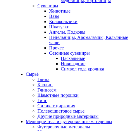
медовницы, тортовницы
Сувениры
Животные
Вазы
Колокольчики
Шкатулки
Ангелы, Подковы
Пепельницы, Аромалампы, Кальянные
чаши
Прочее
Сезонные сувениры
Пасхальные
Новогодние
Символ года кролика
Сырьё
Глина
Каолин
Глинозём
Шамотные порошки
Гипс
Силикат циркония
Полевошпатовое сырье
Другие природные материалы
Мелющие тела и футеровочные материалы
Футеровочные материалы