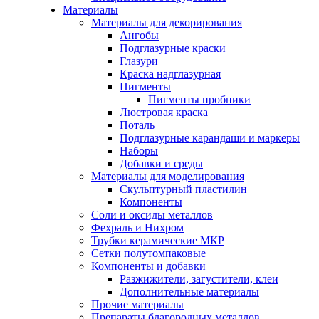
Материалы
Материалы для декорирования
Ангобы
Подглазурные краски
Глазури
Краска надглазурная
Пигменты
Пигменты пробники
Люстровая краска
Поталь
Подглазурные карандаши и маркеры
Наборы
Добавки и среды
Материалы для моделирования
Скульптурный пластилин
Компоненты
Соли и оксиды металлов
Фехраль и Нихром
Трубки керамические МКР
Сетки полутомпаковые
Компоненты и добавки
Разжижители, загустители, клеи
Дополнительные материалы
Прочие материалы
Препараты благородных металлов