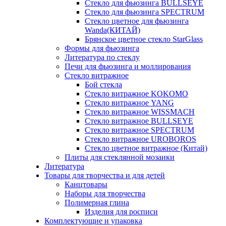
Стекло для фьюзинга BULLSEYE
Стекло для фьюзинга SPECTRUM
Стекло цветное для фьюзинга
Wanda(КИТАЙ)
Брянское цветное стекло StarGlass
Формы для фьюзинга
Литература по стеклу
Печи для фьюзинга и моллирования
Стекло витражное
Бой стекла
Стекло витражное KOKOMO
Стекло витражное YANG
Стекло витражное WISSMACH
Стекло витражное BULLSEYE
Стекло витражное SPECTRUM
Стекло витражное UROBOROS
Стекло цветное витражное (Китай)
Плиты для стеклянной мозаики
Литература
Товары для творчества и для детей
Канцтовары
Наборы для творчества
Полимерная глина
Изделия для росписи
Комплектующие и упаковка