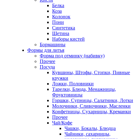
Белка
Коза
Колонок
Пони
Синтетика
Щетина
Наборы кистей
Бормашины
Формы для литья
Форма под отминку (набивку)
Прочее
Посуда
Кувшины, Штофы, Стопки, Пивные
кружки
Ложки, Половники
Тарелки, Блюда, Менажницы,
Фруктовницы
Горшки, Супницы, Салатники, Лотки
Молочники, Сливочники, Масленки
Конфетницы, Сухарницы, Креманки
Прочее
Чай/Кофе
Чашки, Бокалы, Блюдца
Чайники, сахарницы,