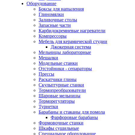
Оборудование
Боксы для напыления
Глиномялки
Заливочные столы
Запасные части
Карбидокремневые нагреватели
Компрессоры
Мебель для керамической студии
Джокерная система
Мельницы лабораторные
Мешалки
Модельные станки
Отстойники - сепараторы
Прессы
Раскатчики глины
Скульптурные станки
Термопреобразователи
Шаровые мельницы
Терморегуляторы
Турнетки
Барабаны и стаканы для помола
Фарфоровые барабаны
Формовочные станки
Шкафы сушильные
Специальное оборудование