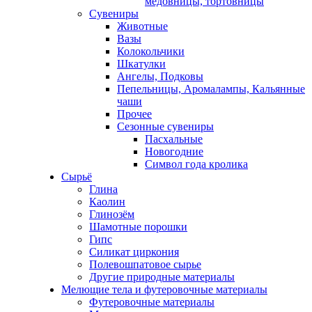
медовницы, тортовницы
Сувениры
Животные
Вазы
Колокольчики
Шкатулки
Ангелы, Подковы
Пепельницы, Аромалампы, Кальянные
чаши
Прочее
Сезонные сувениры
Пасхальные
Новогодние
Символ года кролика
Сырьё
Глина
Каолин
Глинозём
Шамотные порошки
Гипс
Силикат циркония
Полевошпатовое сырье
Другие природные материалы
Мелющие тела и футеровочные материалы
Футеровочные материалы