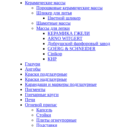
Керамические массы
Порошковые керамические массы
Шликер для литья
Цветной шликер
Шамотные массы
Массы для лепки
КЕРАМИКА ГЖЕЛИ
ARNO WITGERT
Добрушский фарфоровый завод
GOERG & SCHNEIDER
Cinikop
КНР
Глазури
Ангобы
Краски подглазурные
Краски надглазурные
Карандаши и маркеры подглазурные
Пигменты
Гончарные круги
Печи
Огневой припас
Капсель
Стойки
Плиты огнеупорные
Подставки