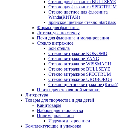
Стекло для фьюзинга BULLSEYE
Стекло для фьюзинга SPECTRUM
Стекло цветное для фьюзинга
Wanda(КИТАЙ)
Брянское цветное стекло StarGlass
Формы для фьюзинга
Литература по стеклу
Печи для фьюзинга и моллирования
Стекло витражное
Бой стекла
Стекло витражное KOKOMO
Стекло витражное YANG
Стекло витражное WISSMACH
Стекло витражное BULLSEYE
Стекло витражное SPECTRUM
Стекло витражное UROBOROS
Стекло цветное витражное (Китай)
Плиты для стеклянной мозаики
Литература
Товары для творчества и для детей
Канцтовары
Наборы для творчества
Полимерная глина
Изделия для росписи
Комплектующие и упаковка