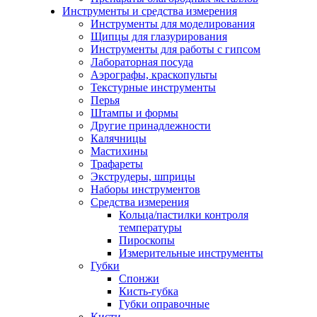
Инструменты и средства измерения
Инструменты для моделирования
Щипцы для глазурирования
Инструменты для работы с гипсом
Лабораторная посуда
Аэрографы, краскопульты
Текстурные инструменты
Перья
Штампы и формы
Другие принадлежности
Калячницы
Мастихины
Трафареты
Экструдеры, шприцы
Наборы инструментов
Средства измерения
Кольца/пастилки контроля
температуры
Пироскопы
Измерительные инструменты
Губки
Спонжи
Кисть-губка
Губки оправочные
Кисти