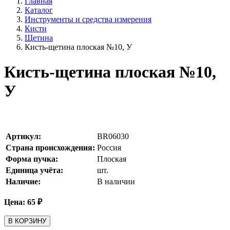
Главная
Каталог
Инструменты и средства измерения
Кисти
Щетина
Кисть-щетина плоская №10, У
Кисть-щетина плоская №10,
У
Артикул:
BR06030
Страна происхождения:
Россия
Форма пучка:
Плоская
Единица учёта:
шт.
Наличие:
В наличии
Цена:
65
₽
В КОРЗИНУ