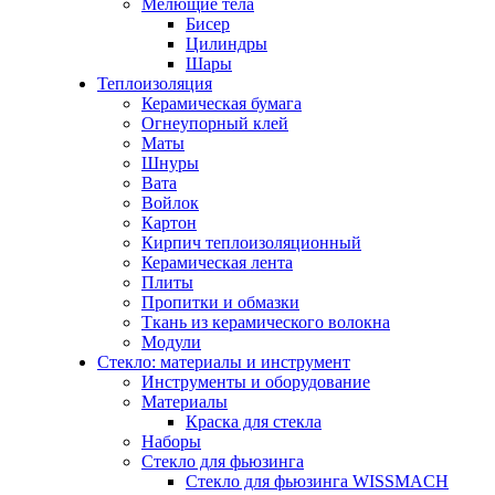
Мелющие тела
Бисер
Цилиндры
Шары
Теплоизоляция
Керамическая бумага
Огнеупорный клей
Маты
Шнуры
Вата
Войлок
Картон
Кирпич теплоизоляционный
Керамическая лента
Плиты
Пропитки и обмазки
Ткань из керамического волокна
Модули
Стекло: материалы и инструмент
Инструменты и оборудование
Материалы
Краска для стекла
Наборы
Стекло для фьюзинга
Стекло для фьюзинга WISSMACH