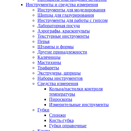
Инструменты и средства измерения
Инструменты для моделирования
Щипцы для глазурирования
Инструменты для работы с гипсом
Лабораторная посуда
Аэрографы, краскопульты
Текстурные инструменты
Перья
Штампы и формы
Другие принадлежности
Калячницы
Мастихины
Трафареты
Экструдеры, шприцы
Наборы инструментов
Средства измерения
Кольца/пастилки контроля
температуры
Пироскопы
Измерительные инструменты
Губки
Спонжи
Кисть-губка
Губки оправочные
Кисти