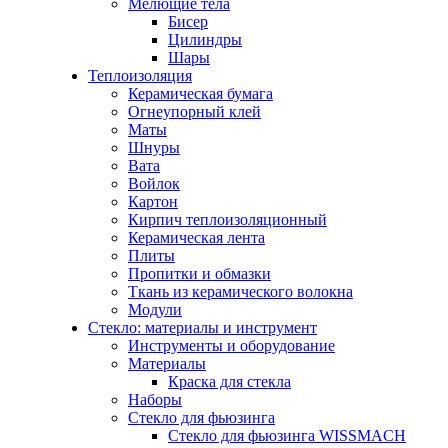
Мелющие тела
Бисер
Цилиндры
Шары
Теплоизоляция
Керамическая бумага
Огнеупорный клей
Маты
Шнуры
Вата
Войлок
Картон
Кирпич теплоизоляционный
Керамическая лента
Плиты
Пропитки и обмазки
Ткань из керамического волокна
Модули
Стекло: материалы и инструмент
Инструменты и оборудование
Материалы
Краска для стекла
Наборы
Стекло для фьюзинга
Стекло для фьюзинга WISSMACH