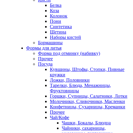
Белка
Коза
Колонок
Пони
Синтетика
Щетина
Наборы кистей
Бормашины
Формы для литья
Форма под отминку (набивку)
Прочее
Посуда
Кувшины, Штофы, Стопки, Пивные
кружки
Ложки, Половники
Тарелки, Блюда, Менажницы,
Фруктовницы
Горшки, Супницы, Салатники, Лотки
Молочники, Сливочники, Масленки
Конфетницы, Сухарницы, Креманки
Прочее
Чай/Кофе
Чашки, Бокалы, Блюдца
Чайники, сахарницы,