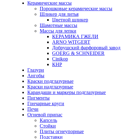
Керамические массы
Порошковые керамические массы
Шликер для литья
Цветной шликер
Шамотные массы
Массы для лепки
КЕРАМИКА ГЖЕЛИ
ARNO WITGERT
Добрушский фарфоровый завод
GOERG & SCHNEIDER
Cinikop
КНР
Глазури
Ангобы
Краски подглазурные
Краски надглазурные
Карандаши и маркеры подглазурные
Пигменты
Гончарные круги
Печи
Огневой припас
Капсель
Стойки
Плиты огнеупорные
Подставки