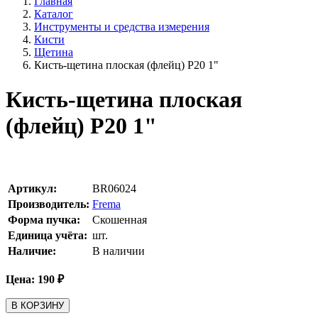
Главная
Каталог
Инструменты и средства измерения
Кисти
Щетина
Кисть-щетина плоская (флейц) Р20 1"
Кисть-щетина плоская
(флейц) Р20 1"
Артикул:
BR06024
Производитель:
Frema
Форма пучка:
Скошенная
Единица учёта:
шт.
Наличие:
В наличии
Цена:
190
₽
В КОРЗИНУ