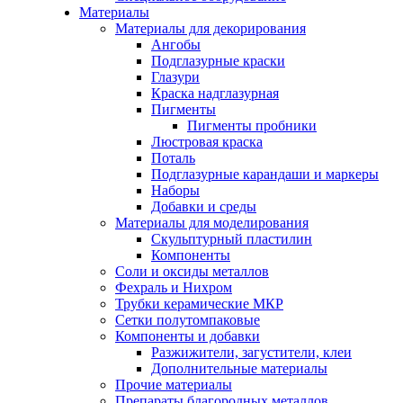
Материалы
Материалы для декорирования
Ангобы
Подглазурные краски
Глазури
Краска надглазурная
Пигменты
Пигменты пробники
Люстровая краска
Поталь
Подглазурные карандаши и маркеры
Наборы
Добавки и среды
Материалы для моделирования
Скульптурный пластилин
Компоненты
Соли и оксиды металлов
Фехраль и Нихром
Трубки керамические МКР
Сетки полутомпаковые
Компоненты и добавки
Разжижители, загустители, клеи
Дополнительные материалы
Прочие материалы
Препараты благородных металлов