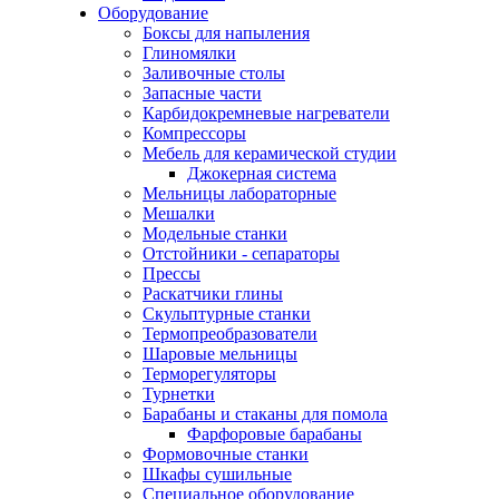
Оборудование
Боксы для напыления
Глиномялки
Заливочные столы
Запасные части
Карбидокремневые нагреватели
Компрессоры
Мебель для керамической студии
Джокерная система
Мельницы лабораторные
Мешалки
Модельные станки
Отстойники - сепараторы
Прессы
Раскатчики глины
Скульптурные станки
Термопреобразователи
Шаровые мельницы
Терморегуляторы
Турнетки
Барабаны и стаканы для помола
Фарфоровые барабаны
Формовочные станки
Шкафы сушильные
Специальное оборудование