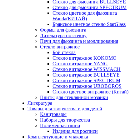
Стекло для фьюзинга BULLSEYE
Стекло для фьюзинга SPECTRUM
Стекло цветное для фьюзинга
Wanda(КИТАЙ)
Брянское цветное стекло StarGlass
Формы для фьюзинга
Литература по стеклу
Печи для фьюзинга и моллирования
Стекло витражное
Бой стекла
Стекло витражное KOKOMO
Стекло витражное YANG
Стекло витражное WISSMACH
Стекло витражное BULLSEYE
Стекло витражное SPECTRUM
Стекло витражное UROBOROS
Стекло цветное витражное (Китай)
Плиты для стеклянной мозаики
Литература
Товары для творчества и для детей
Канцтовары
Наборы для творчества
Полимерная глина
Изделия для росписи
Комплектующие и упаковка