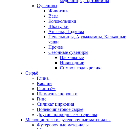
медовницы, тортовницы
Сувениры
Животные
Вазы
Колокольчики
Шкатулки
Ангелы, Подковы
Пепельницы, Аромалампы, Кальянные
чаши
Прочее
Сезонные сувениры
Пасхальные
Новогодние
Символ года кролика
Сырьё
Глина
Каолин
Глинозём
Шамотные порошки
Гипс
Силикат циркония
Полевошпатовое сырье
Другие природные материалы
Мелющие тела и футеровочные материалы
Футеровочные материалы