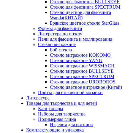
Стекло для фьюзинга BULLSEYE
Стекло для фьюзинга SPECTRUM
Стекло цветное для фьюзинга
Wanda(КИТАЙ)
Брянское цветное стекло StarGlass
Формы для фьюзинга
Литература по стеклу
Печи для фьюзинга и моллирования
Стекло витражное
Бой стекла
Стекло витражное KOKOMO
Стекло витражное YANG
Стекло витражное WISSMACH
Стекло витражное BULLSEYE
Стекло витражное SPECTRUM
Стекло витражное UROBOROS
Стекло цветное витражное (Китай)
Плиты для стеклянной мозаики
Литература
Товары для творчества и для детей
Канцтовары
Наборы для творчества
Полимерная глина
Изделия для росписи
Комплектующие и упаковка