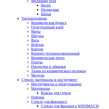
Мелющие тела
Бисер
Цилиндры
Шары
Теплоизоляция
Керамическая бумага
Огнеупорный клей
Маты
Шнуры
Вата
Войлок
Картон
Кирпич теплоизоляционный
Керамическая лента
Плиты
Пропитки и обмазки
Ткань из керамического волокна
Модули
Стекло: материалы и инструмент
Инструменты и оборудование
Материалы
Краска для стекла
Наборы
Стекло для фьюзинга
Стекло для фьюзинга WISSMACH