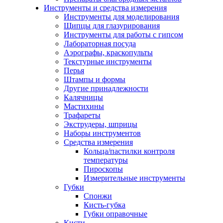
Инструменты и средства измерения
Инструменты для моделирования
Щипцы для глазурирования
Инструменты для работы с гипсом
Лабораторная посуда
Аэрографы, краскопульты
Текстурные инструменты
Перья
Штампы и формы
Другие принадлежности
Калячницы
Мастихины
Трафареты
Экструдеры, шприцы
Наборы инструментов
Средства измерения
Кольца/пастилки контроля
температуры
Пироскопы
Измерительные инструменты
Губки
Спонжи
Кисть-губка
Губки оправочные
Кисти