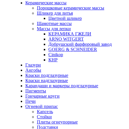
Керамические массы
Порошковые керамические массы
Шликер для литья
Цветной шликер
Шамотные массы
Массы для лепки
КЕРАМИКА ГЖЕЛИ
ARNO WITGERT
Добрушский фарфоровый завод
GOERG & SCHNEIDER
Cinikop
КНР
Глазури
Ангобы
Краски подглазурные
Краски надглазурные
Карандаши и маркеры подглазурные
Пигменты
Гончарные круги
Печи
Огневой припас
Капсель
Стойки
Плиты огнеупорные
Подставки