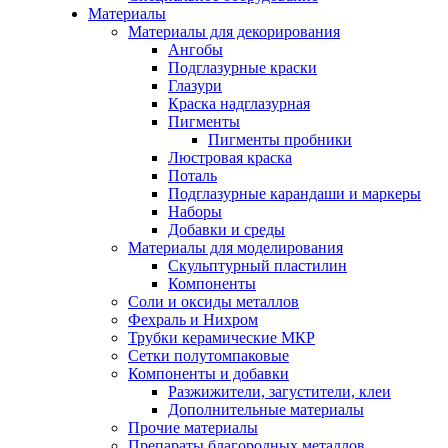
Материалы
Материалы для декорирования
Ангобы
Подглазурные краски
Глазури
Краска надглазурная
Пигменты
Пигменты пробники
Люстровая краска
Поталь
Подглазурные карандаши и маркеры
Наборы
Добавки и среды
Материалы для моделирования
Скульптурный пластилин
Компоненты
Соли и оксиды металлов
Фехраль и Нихром
Трубки керамические МКР
Сетки полутомпаковые
Компоненты и добавки
Разжижители, загустители, клеи
Дополнительные материалы
Прочие материалы
Препараты благородных металлов