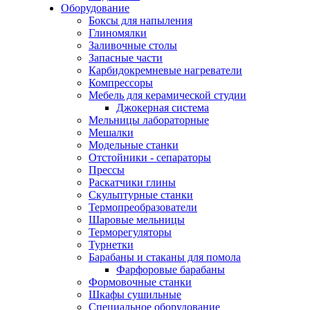
Оборудование
Боксы для напыления
Глиномялки
Заливочные столы
Запасные части
Карбидокремневые нагреватели
Компрессоры
Мебель для керамической студии
Джокерная система
Мельницы лабораторные
Мешалки
Модельные станки
Отстойники - сепараторы
Прессы
Раскатчики глины
Скульптурные станки
Термопреобразователи
Шаровые мельницы
Терморегуляторы
Турнетки
Барабаны и стаканы для помола
Фарфоровые барабаны
Формовочные станки
Шкафы сушильные
Специальное оборудование