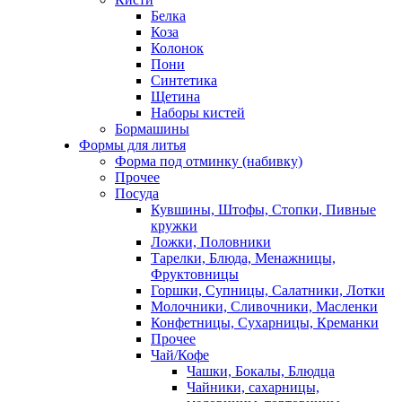
Белка
Коза
Колонок
Пони
Синтетика
Щетина
Наборы кистей
Бормашины
Формы для литья
Форма под отминку (набивку)
Прочее
Посуда
Кувшины, Штофы, Стопки, Пивные
кружки
Ложки, Половники
Тарелки, Блюда, Менажницы,
Фруктовницы
Горшки, Супницы, Салатники, Лотки
Молочники, Сливочники, Масленки
Конфетницы, Сухарницы, Креманки
Прочее
Чай/Кофе
Чашки, Бокалы, Блюдца
Чайники, сахарницы,