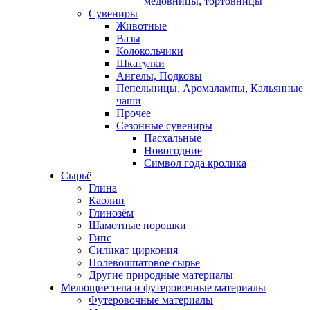
медовницы, тортовницы
Сувениры
Животные
Вазы
Колокольчики
Шкатулки
Ангелы, Подковы
Пепельницы, Аромалампы, Кальянные
чаши
Прочее
Сезонные сувениры
Пасхальные
Новогодние
Символ года кролика
Сырьё
Глина
Каолин
Глинозём
Шамотные порошки
Гипс
Силикат циркония
Полевошпатовое сырье
Другие природные материалы
Мелющие тела и футеровочные материалы
Футеровочные материалы