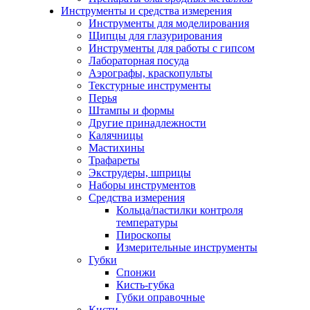
Инструменты и средства измерения
Инструменты для моделирования
Щипцы для глазурирования
Инструменты для работы с гипсом
Лабораторная посуда
Аэрографы, краскопульты
Текстурные инструменты
Перья
Штампы и формы
Другие принадлежности
Калячницы
Мастихины
Трафареты
Экструдеры, шприцы
Наборы инструментов
Средства измерения
Кольца/пастилки контроля
температуры
Пироскопы
Измерительные инструменты
Губки
Спонжи
Кисть-губка
Губки оправочные
Кисти