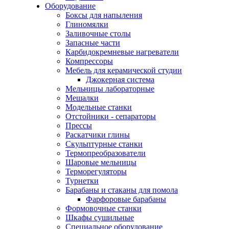
Оборудование
Боксы для напыления
Глиномялки
Заливочные столы
Запасные части
Карбидокремневые нагреватели
Компрессоры
Мебель для керамической студии
Джокерная система
Мельницы лабораторные
Мешалки
Модельные станки
Отстойники - сепараторы
Прессы
Раскатчики глины
Скульптурные станки
Термопреобразователи
Шаровые мельницы
Терморегуляторы
Турнетки
Барабаны и стаканы для помола
Фарфоровые барабаны
Формовочные станки
Шкафы сушильные
Специальное оборудование