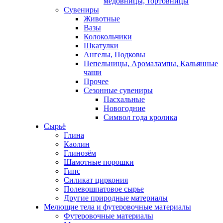
медовницы, тортовницы
Сувениры
Животные
Вазы
Колокольчики
Шкатулки
Ангелы, Подковы
Пепельницы, Аромалампы, Кальянные
чаши
Прочее
Сезонные сувениры
Пасхальные
Новогодние
Символ года кролика
Сырьё
Глина
Каолин
Глинозём
Шамотные порошки
Гипс
Силикат циркония
Полевошпатовое сырье
Другие природные материалы
Мелющие тела и футеровочные материалы
Футеровочные материалы