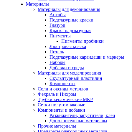
Материалы
Материалы для декорирования
Ангобы
Подглазурные краски
Глазури
Краска надглазурная
Пигменты
Пигменты пробники
Люстровая краска
Поталь
Подглазурные карандаши и маркеры
Наборы
Добавки и среды
Материалы для моделирования
Скульптурный пластилин
Компоненты
Соли и оксиды металлов
Фехраль и Нихром
Трубки керамические МКР
Сетки полутомпаковые
Компоненты и добавки
Разжижители, загустители, клеи
Дополнительные материалы
Прочие материалы
Препараты благородных металлов