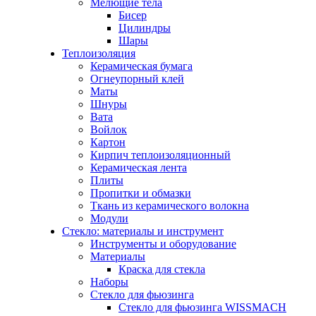
Мелющие тела
Бисер
Цилиндры
Шары
Теплоизоляция
Керамическая бумага
Огнеупорный клей
Маты
Шнуры
Вата
Войлок
Картон
Кирпич теплоизоляционный
Керамическая лента
Плиты
Пропитки и обмазки
Ткань из керамического волокна
Модули
Стекло: материалы и инструмент
Инструменты и оборудование
Материалы
Краска для стекла
Наборы
Стекло для фьюзинга
Стекло для фьюзинга WISSMACH