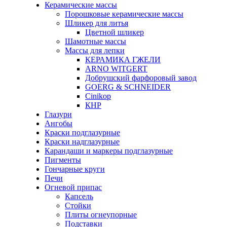
Керамические массы
Порошковые керамические массы
Шликер для литья
Цветной шликер
Шамотные массы
Массы для лепки
КЕРАМИКА ГЖЕЛИ
ARNO WITGERT
Добрушский фарфоровый завод
GOERG & SCHNEIDER
Cinikop
КНР
Глазури
Ангобы
Краски подглазурные
Краски надглазурные
Карандаши и маркеры подглазурные
Пигменты
Гончарные круги
Печи
Огневой припас
Капсель
Стойки
Плиты огнеупорные
Подставки