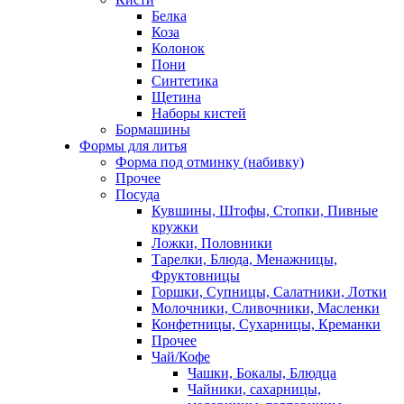
Белка
Коза
Колонок
Пони
Синтетика
Щетина
Наборы кистей
Бормашины
Формы для литья
Форма под отминку (набивку)
Прочее
Посуда
Кувшины, Штофы, Стопки, Пивные
кружки
Ложки, Половники
Тарелки, Блюда, Менажницы,
Фруктовницы
Горшки, Супницы, Салатники, Лотки
Молочники, Сливочники, Масленки
Конфетницы, Сухарницы, Креманки
Прочее
Чай/Кофе
Чашки, Бокалы, Блюдца
Чайники, сахарницы,