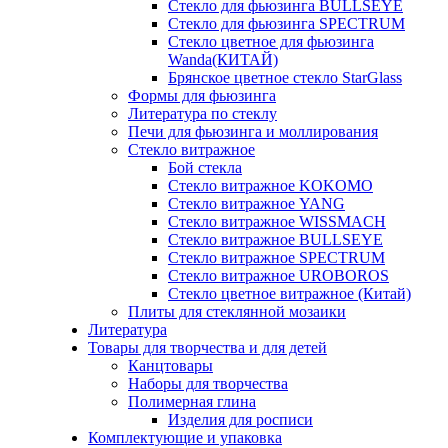
Стекло для фьюзинга BULLSEYE
Стекло для фьюзинга SPECTRUM
Стекло цветное для фьюзинга
Wanda(КИТАЙ)
Брянское цветное стекло StarGlass
Формы для фьюзинга
Литература по стеклу
Печи для фьюзинга и моллирования
Стекло витражное
Бой стекла
Стекло витражное KOKOMO
Стекло витражное YANG
Стекло витражное WISSMACH
Стекло витражное BULLSEYE
Стекло витражное SPECTRUM
Стекло витражное UROBOROS
Стекло цветное витражное (Китай)
Плиты для стеклянной мозаики
Литература
Товары для творчества и для детей
Канцтовары
Наборы для творчества
Полимерная глина
Изделия для росписи
Комплектующие и упаковка