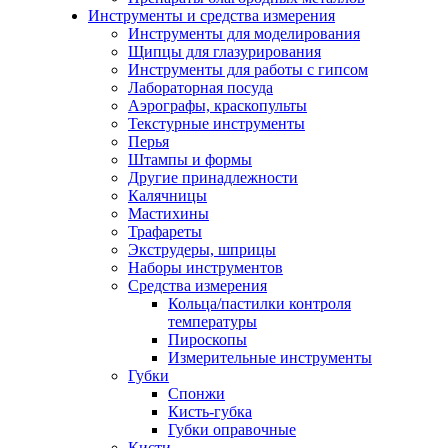
Инструменты и средства измерения
Инструменты для моделирования
Щипцы для глазурирования
Инструменты для работы с гипсом
Лабораторная посуда
Аэрографы, краскопульты
Текстурные инструменты
Перья
Штампы и формы
Другие принадлежности
Калячницы
Мастихины
Трафареты
Экструдеры, шприцы
Наборы инструментов
Средства измерения
Кольца/пастилки контроля
температуры
Пироскопы
Измерительные инструменты
Губки
Спонжи
Кисть-губка
Губки оправочные
Кисти