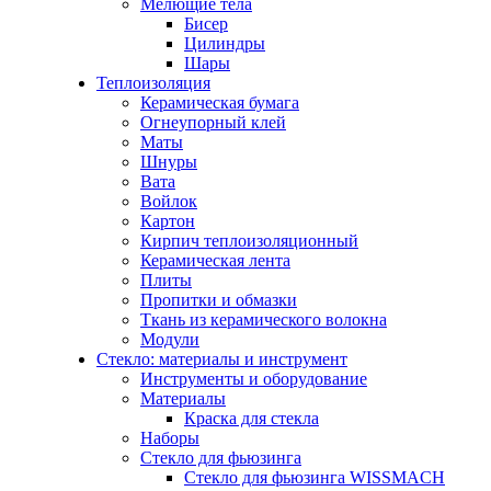
Мелющие тела
Бисер
Цилиндры
Шары
Теплоизоляция
Керамическая бумага
Огнеупорный клей
Маты
Шнуры
Вата
Войлок
Картон
Кирпич теплоизоляционный
Керамическая лента
Плиты
Пропитки и обмазки
Ткань из керамического волокна
Модули
Стекло: материалы и инструмент
Инструменты и оборудование
Материалы
Краска для стекла
Наборы
Стекло для фьюзинга
Стекло для фьюзинга WISSMACH