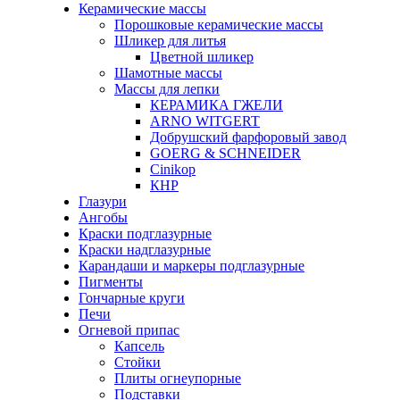
Керамические массы
Порошковые керамические массы
Шликер для литья
Цветной шликер
Шамотные массы
Массы для лепки
КЕРАМИКА ГЖЕЛИ
ARNO WITGERT
Добрушский фарфоровый завод
GOERG & SCHNEIDER
Cinikop
КНР
Глазури
Ангобы
Краски подглазурные
Краски надглазурные
Карандаши и маркеры подглазурные
Пигменты
Гончарные круги
Печи
Огневой припас
Капсель
Стойки
Плиты огнеупорные
Подставки