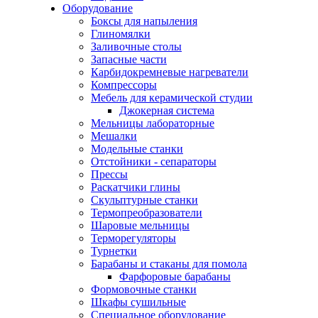
Оборудование
Боксы для напыления
Глиномялки
Заливочные столы
Запасные части
Карбидокремневые нагреватели
Компрессоры
Мебель для керамической студии
Джокерная система
Мельницы лабораторные
Мешалки
Модельные станки
Отстойники - сепараторы
Прессы
Раскатчики глины
Скульптурные станки
Термопреобразователи
Шаровые мельницы
Терморегуляторы
Турнетки
Барабаны и стаканы для помола
Фарфоровые барабаны
Формовочные станки
Шкафы сушильные
Специальное оборудование