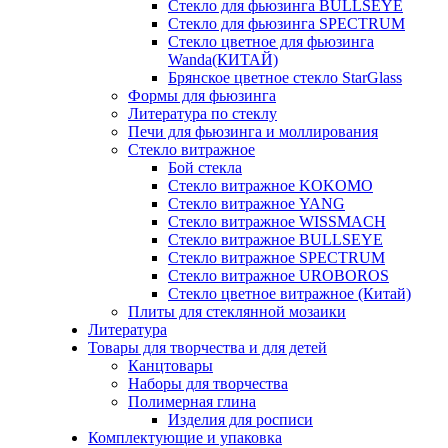
Стекло для фьюзинга BULLSEYE
Стекло для фьюзинга SPECTRUM
Стекло цветное для фьюзинга
Wanda(КИТАЙ)
Брянское цветное стекло StarGlass
Формы для фьюзинга
Литература по стеклу
Печи для фьюзинга и моллирования
Стекло витражное
Бой стекла
Стекло витражное KOKOMO
Стекло витражное YANG
Стекло витражное WISSMACH
Стекло витражное BULLSEYE
Стекло витражное SPECTRUM
Стекло витражное UROBOROS
Стекло цветное витражное (Китай)
Плиты для стеклянной мозаики
Литература
Товары для творчества и для детей
Канцтовары
Наборы для творчества
Полимерная глина
Изделия для росписи
Комплектующие и упаковка