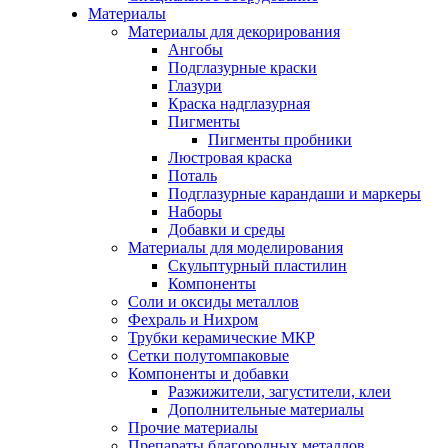
Материалы
Материалы для декорирования
Ангобы
Подглазурные краски
Глазури
Краска надглазурная
Пигменты
Пигменты пробники
Люстровая краска
Поталь
Подглазурные карандаши и маркеры
Наборы
Добавки и среды
Материалы для моделирования
Скульптурный пластилин
Компоненты
Соли и оксиды металлов
Фехраль и Нихром
Трубки керамические МКР
Сетки полутомпаковые
Компоненты и добавки
Разжижители, загустители, клеи
Дополнительные материалы
Прочие материалы
Препараты благородных металлов