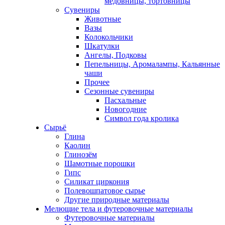
медовницы, тортовницы
Сувениры
Животные
Вазы
Колокольчики
Шкатулки
Ангелы, Подковы
Пепельницы, Аромалампы, Кальянные
чаши
Прочее
Сезонные сувениры
Пасхальные
Новогодние
Символ года кролика
Сырьё
Глина
Каолин
Глинозём
Шамотные порошки
Гипс
Силикат циркония
Полевошпатовое сырье
Другие природные материалы
Мелющие тела и футеровочные материалы
Футеровочные материалы