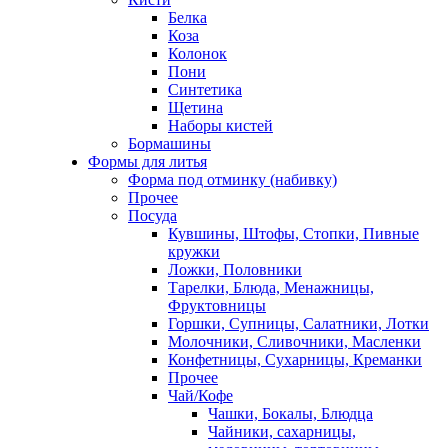
Белка
Коза
Колонок
Пони
Синтетика
Щетина
Наборы кистей
Бормашины
Формы для литья
Форма под отминку (набивку)
Прочее
Посуда
Кувшины, Штофы, Стопки, Пивные
кружки
Ложки, Половники
Тарелки, Блюда, Менажницы,
Фруктовницы
Горшки, Супницы, Салатники, Лотки
Молочники, Сливочники, Масленки
Конфетницы, Сухарницы, Креманки
Прочее
Чай/Кофе
Чашки, Бокалы, Блюдца
Чайники, сахарницы,