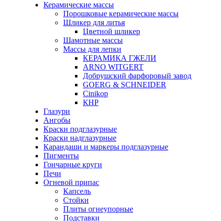
Керамические массы
Порошковые керамические массы
Шликер для литья
Цветной шликер
Шамотные массы
Массы для лепки
КЕРАМИКА ГЖЕЛИ
ARNO WITGERT
Добрушский фарфоровый завод
GOERG & SCHNEIDER
Cinikop
КНР
Глазури
Ангобы
Краски подглазурные
Краски надглазурные
Карандаши и маркеры подглазурные
Пигменты
Гончарные круги
Печи
Огневой припас
Капсель
Стойки
Плиты огнеупорные
Подставки