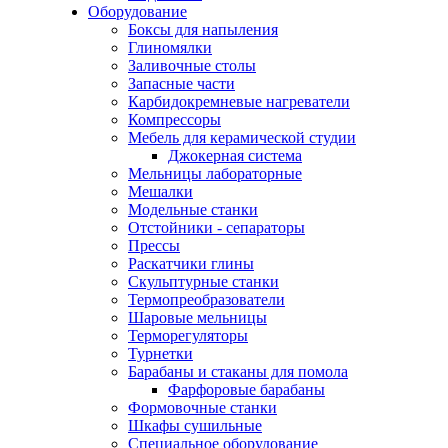
Оборудование
Боксы для напыления
Глиномялки
Заливочные столы
Запасные части
Карбидокремневые нагреватели
Компрессоры
Мебель для керамической студии
Джокерная система
Мельницы лабораторные
Мешалки
Модельные станки
Отстойники - сепараторы
Прессы
Раскатчики глины
Скульптурные станки
Термопреобразователи
Шаровые мельницы
Терморегуляторы
Турнетки
Барабаны и стаканы для помола
Фарфоровые барабаны
Формовочные станки
Шкафы сушильные
Специальное оборудование