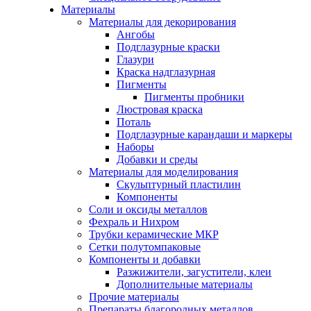
Материалы
Материалы для декорирования
Ангобы
Подглазурные краски
Глазури
Краска надглазурная
Пигменты
Пигменты пробники
Люстровая краска
Поталь
Подглазурные карандаши и маркеры
Наборы
Добавки и среды
Материалы для моделирования
Скульптурный пластилин
Компоненты
Соли и оксиды металлов
Фехраль и Нихром
Трубки керамические МКР
Сетки полутомпаковые
Компоненты и добавки
Разжижители, загустители, клеи
Дополнительные материалы
Прочие материалы
Препараты благородных металлов