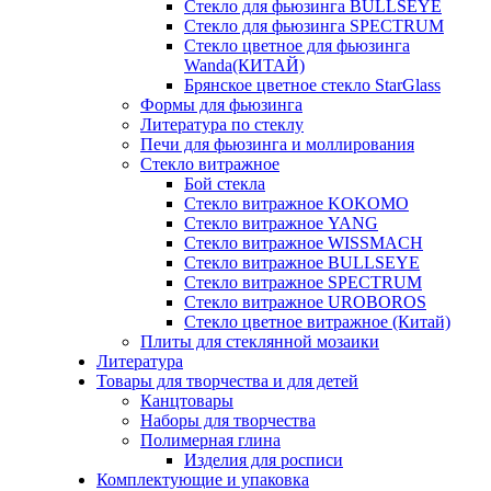
Стекло для фьюзинга BULLSEYE
Стекло для фьюзинга SPECTRUM
Стекло цветное для фьюзинга
Wanda(КИТАЙ)
Брянское цветное стекло StarGlass
Формы для фьюзинга
Литература по стеклу
Печи для фьюзинга и моллирования
Стекло витражное
Бой стекла
Стекло витражное KOKOMO
Стекло витражное YANG
Стекло витражное WISSMACH
Стекло витражное BULLSEYE
Стекло витражное SPECTRUM
Стекло витражное UROBOROS
Стекло цветное витражное (Китай)
Плиты для стеклянной мозаики
Литература
Товары для творчества и для детей
Канцтовары
Наборы для творчества
Полимерная глина
Изделия для росписи
Комплектующие и упаковка