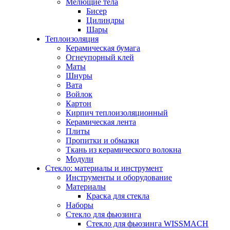
Мелющие тела
Бисер
Цилиндры
Шары
Теплоизоляция
Керамическая бумага
Огнеупорный клей
Маты
Шнуры
Вата
Войлок
Картон
Кирпич теплоизоляционный
Керамическая лента
Плиты
Пропитки и обмазки
Ткань из керамического волокна
Модули
Стекло: материалы и инструмент
Инструменты и оборудование
Материалы
Краска для стекла
Наборы
Стекло для фьюзинга
Стекло для фьюзинга WISSMACH