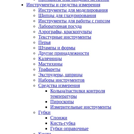
Инструменты и средства измерения
Инструменты для моделирования
Щипцы для глазурирования
Инструменты для работы с гипсом
Лабораторная посуда
Аэрографы, краскопульты
Текстурные инструменты
Перья
Штампы и формы
Другие принадлежности
Калячницы
Мастихины
Трафареты
Экструдеры, шприцы
Наборы инструментов
Средства измерения
Кольца/пастилки контроля
температуры
Пироскопы
Измерительные инструменты
Губки
Спонжи
Кисть-губка
Губки оправочные
Кисти