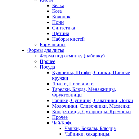
Белка
Коза
Колонок
Пони
Синтетика
Щетина
Наборы кистей
Бормашины
Формы для литья
Форма под отминку (набивку)
Прочее
Посуда
Кувшины, Штофы, Стопки, Пивные
кружки
Ложки, Половники
Тарелки, Блюда, Менажницы,
Фруктовницы
Горшки, Супницы, Салатники, Лотки
Молочники, Сливочники, Масленки
Конфетницы, Сухарницы, Креманки
Прочее
Чай/Кофе
Чашки, Бокалы, Блюдца
Чайники, сахарницы,