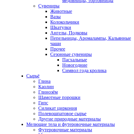
медовницы, тортовницы
Сувениры
Животные
Вазы
Колокольчики
Шкатулки
Ангелы, Подковы
Пепельницы, Аромалампы, Кальянные
чаши
Прочее
Сезонные сувениры
Пасхальные
Новогодние
Символ года кролика
Сырьё
Глина
Каолин
Глинозём
Шамотные порошки
Гипс
Силикат циркония
Полевошпатовое сырье
Другие природные материалы
Мелющие тела и футеровочные материалы
Футеровочные материалы