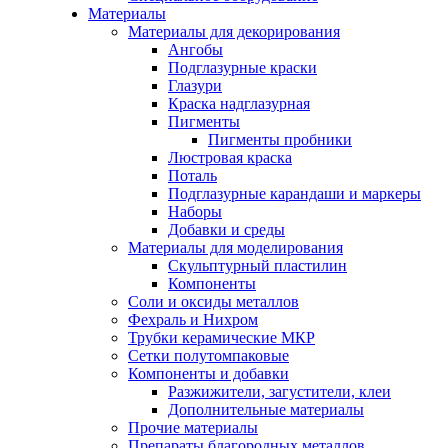
Материалы
Материалы для декорирования
Ангобы
Подглазурные краски
Глазури
Краска надглазурная
Пигменты
Пигменты пробники
Люстровая краска
Поталь
Подглазурные карандаши и маркеры
Наборы
Добавки и среды
Материалы для моделирования
Скульптурный пластилин
Компоненты
Соли и оксиды металлов
Фехраль и Нихром
Трубки керамические МКР
Сетки полутомпаковые
Компоненты и добавки
Разжижители, загустители, клеи
Дополнительные материалы
Прочие материалы
Препараты благородных металлов