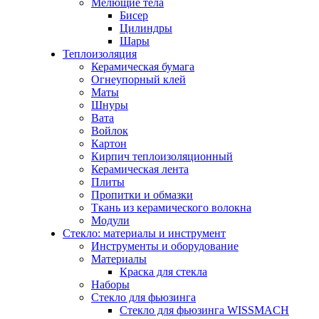
Мелющие тела
Бисер
Цилиндры
Шары
Теплоизоляция
Керамическая бумага
Огнеупорный клей
Маты
Шнуры
Вата
Войлок
Картон
Кирпич теплоизоляционный
Керамическая лента
Плиты
Пропитки и обмазки
Ткань из керамического волокна
Модули
Стекло: материалы и инструмент
Инструменты и оборудование
Материалы
Краска для стекла
Наборы
Стекло для фьюзинга
Стекло для фьюзинга WISSMACH