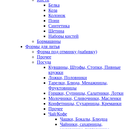
Белка
Коза
Колонок
Пони
Синтетика
Щетина
Наборы кистей
Бормашины
Формы для литья
Форма под отминку (набивку)
Прочее
Посуда
Кувшины, Штофы, Стопки, Пивные
кружки
Ложки, Половники
Тарелки, Блюда, Менажницы,
Фруктовницы
Горшки, Супницы, Салатники, Лотки
Молочники, Сливочники, Масленки
Конфетницы, Сухарницы, Креманки
Прочее
Чай/Кофе
Чашки, Бокалы, Блюдца
Чайники, сахарницы,