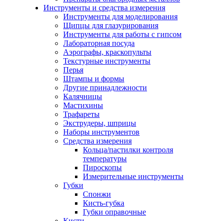
Инструменты и средства измерения
Инструменты для моделирования
Щипцы для глазурирования
Инструменты для работы с гипсом
Лабораторная посуда
Аэрографы, краскопульты
Текстурные инструменты
Перья
Штампы и формы
Другие принадлежности
Калячницы
Мастихины
Трафареты
Экструдеры, шприцы
Наборы инструментов
Средства измерения
Кольца/пастилки контроля
температуры
Пироскопы
Измерительные инструменты
Губки
Спонжи
Кисть-губка
Губки оправочные
Кисти