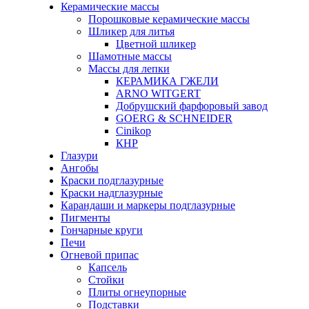
Керамические массы
Порошковые керамические массы
Шликер для литья
Цветной шликер
Шамотные массы
Массы для лепки
КЕРАМИКА ГЖЕЛИ
ARNO WITGERT
Добрушский фарфоровый завод
GOERG & SCHNEIDER
Cinikop
КНР
Глазури
Ангобы
Краски подглазурные
Краски надглазурные
Карандаши и маркеры подглазурные
Пигменты
Гончарные круги
Печи
Огневой припас
Капсель
Стойки
Плиты огнеупорные
Подставки