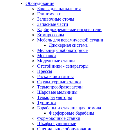
Оборудование
Боксы для напыления
Глиномялки
Заливочные столы
Запасные части
Карбидокремневые нагреватели
Компрессоры
Мебель для керамической студии
Джокерная система
Мельницы лабораторные
Мешалки
Модельные станки
Отстойники - сепараторы
Прессы
Раскатчики глины
Скульптурные станки
Термопреобразователи
Шаровые мельницы
Терморегуляторы
Турнетки
Барабаны и стаканы для помола
Фарфоровые барабаны
Формовочные станки
Шкафы сушильные
Специальное оборудование