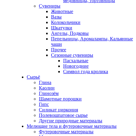
медовницы, тортовницы
Сувениры
Животные
Вазы
Колокольчики
Шкатулки
Ангелы, Подковы
Пепельницы, Аромалампы, Кальянные
чаши
Прочее
Сезонные сувениры
Пасхальные
Новогодние
Символ года кролика
Сырьё
Глина
Каолин
Глинозём
Шамотные порошки
Гипс
Силикат циркония
Полевошпатовое сырье
Другие природные материалы
Мелющие тела и футеровочные материалы
Футеровочные материалы