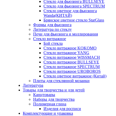
Стекло для фьюзинга BULLSEYE
Стекло для фьюзинга SPECTRUM
Стекло цветное для фьюзинга
Wanda(КИТАЙ)
Брянское цветное стекло StarGlass
Формы для фьюзинга
Литература по стеклу
Печи для фьюзинга и моллирования
Стекло витражное
Бой стекла
Стекло витражное KOKOMO
Стекло витражное YANG
Стекло витражное WISSMACH
Стекло витражное BULLSEYE
Стекло витражное SPECTRUM
Стекло витражное UROBOROS
Стекло цветное витражное (Китай)
Плиты для стеклянной мозаики
Литература
Товары для творчества и для детей
Канцтовары
Наборы для творчества
Полимерная глина
Изделия для росписи
Комплектующие и упаковка