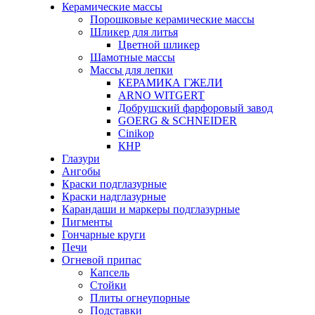
Керамические массы
Порошковые керамические массы
Шликер для литья
Цветной шликер
Шамотные массы
Массы для лепки
КЕРАМИКА ГЖЕЛИ
ARNO WITGERT
Добрушский фарфоровый завод
GOERG & SCHNEIDER
Cinikop
КНР
Глазури
Ангобы
Краски подглазурные
Краски надглазурные
Карандаши и маркеры подглазурные
Пигменты
Гончарные круги
Печи
Огневой припас
Капсель
Стойки
Плиты огнеупорные
Подставки