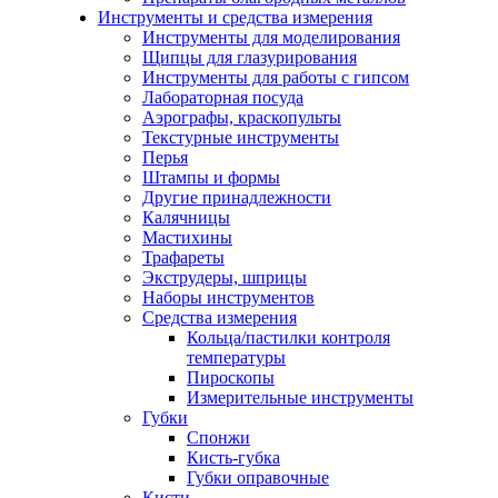
Инструменты и средства измерения
Инструменты для моделирования
Щипцы для глазурирования
Инструменты для работы с гипсом
Лабораторная посуда
Аэрографы, краскопульты
Текстурные инструменты
Перья
Штампы и формы
Другие принадлежности
Калячницы
Мастихины
Трафареты
Экструдеры, шприцы
Наборы инструментов
Средства измерения
Кольца/пастилки контроля
температуры
Пироскопы
Измерительные инструменты
Губки
Спонжи
Кисть-губка
Губки оправочные
Кисти