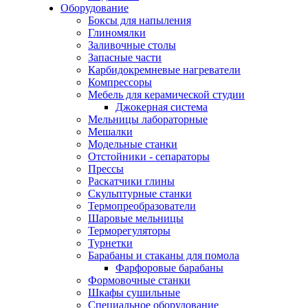
Оборудование
Боксы для напыления
Глиномялки
Заливочные столы
Запасные части
Карбидокремневые нагреватели
Компрессоры
Мебель для керамической студии
Джокерная система
Мельницы лабораторные
Мешалки
Модельные станки
Отстойники - сепараторы
Прессы
Раскатчики глины
Скульптурные станки
Термопреобразователи
Шаровые мельницы
Терморегуляторы
Турнетки
Барабаны и стаканы для помола
Фарфоровые барабаны
Формовочные станки
Шкафы сушильные
Специальное оборудование