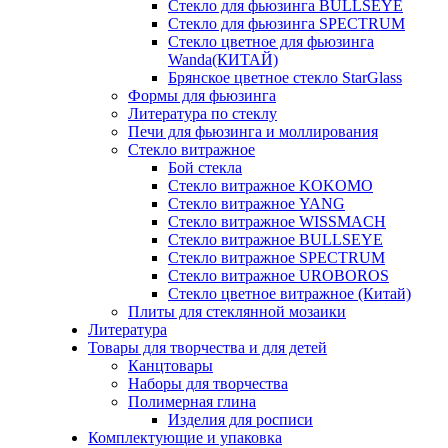
Стекло для фьюзинга BULLSEYE
Стекло для фьюзинга SPECTRUM
Стекло цветное для фьюзинга
Wanda(КИТАЙ)
Брянское цветное стекло StarGlass
Формы для фьюзинга
Литература по стеклу
Печи для фьюзинга и моллирования
Стекло витражное
Бой стекла
Стекло витражное KOKOMO
Стекло витражное YANG
Стекло витражное WISSMACH
Стекло витражное BULLSEYE
Стекло витражное SPECTRUM
Стекло витражное UROBOROS
Стекло цветное витражное (Китай)
Плиты для стеклянной мозаики
Литература
Товары для творчества и для детей
Канцтовары
Наборы для творчества
Полимерная глина
Изделия для росписи
Комплектующие и упаковка