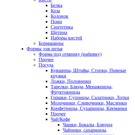
Белка
Коза
Колонок
Пони
Синтетика
Щетина
Наборы кистей
Бормашины
Формы для литья
Форма под отминку (набивку)
Прочее
Посуда
Кувшины, Штофы, Стопки, Пивные
кружки
Ложки, Половники
Тарелки, Блюда, Менажницы,
Фруктовницы
Горшки, Супницы, Салатники, Лотки
Молочники, Сливочники, Масленки
Конфетницы, Сухарницы, Креманки
Прочее
Чай/Кофе
Чашки, Бокалы, Блюдца
Чайники, сахарницы,