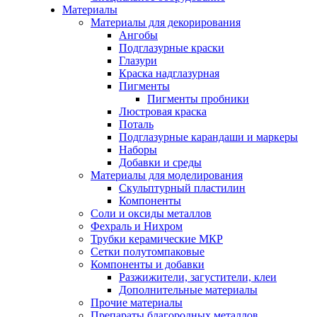
Материалы
Материалы для декорирования
Ангобы
Подглазурные краски
Глазури
Краска надглазурная
Пигменты
Пигменты пробники
Люстровая краска
Поталь
Подглазурные карандаши и маркеры
Наборы
Добавки и среды
Материалы для моделирования
Скульптурный пластилин
Компоненты
Соли и оксиды металлов
Фехраль и Нихром
Трубки керамические МКР
Сетки полутомпаковые
Компоненты и добавки
Разжижители, загустители, клеи
Дополнительные материалы
Прочие материалы
Препараты благородных металлов