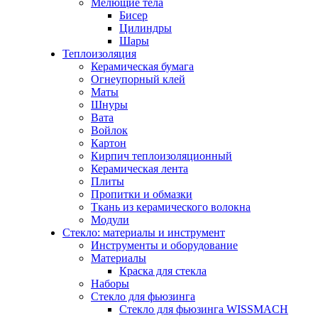
Мелющие тела
Бисер
Цилиндры
Шары
Теплоизоляция
Керамическая бумага
Огнеупорный клей
Маты
Шнуры
Вата
Войлок
Картон
Кирпич теплоизоляционный
Керамическая лента
Плиты
Пропитки и обмазки
Ткань из керамического волокна
Модули
Стекло: материалы и инструмент
Инструменты и оборудование
Материалы
Краска для стекла
Наборы
Стекло для фьюзинга
Стекло для фьюзинга WISSMACH