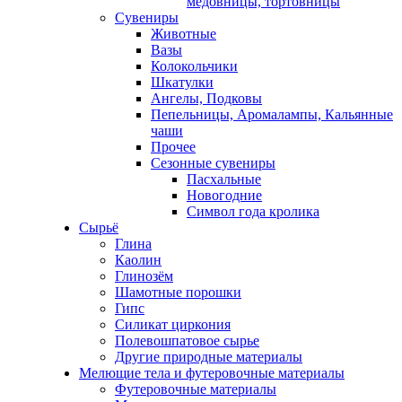
медовницы, тортовницы
Сувениры
Животные
Вазы
Колокольчики
Шкатулки
Ангелы, Подковы
Пепельницы, Аромалампы, Кальянные
чаши
Прочее
Сезонные сувениры
Пасхальные
Новогодние
Символ года кролика
Сырьё
Глина
Каолин
Глинозём
Шамотные порошки
Гипс
Силикат циркония
Полевошпатовое сырье
Другие природные материалы
Мелющие тела и футеровочные материалы
Футеровочные материалы